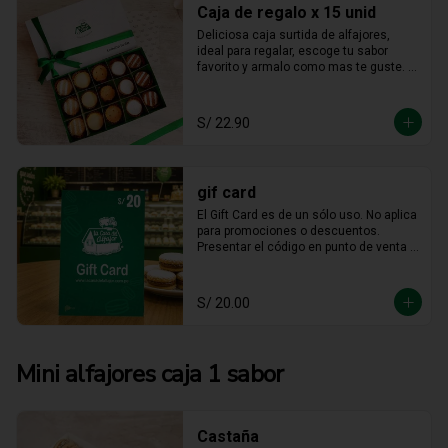
Caja de regalo x 15 unid
Deliciosa caja surtida de alfajores, 
ideal para regalar, escoge tu sabor 
favorito y armalo como mas te guste. 
(solo se puede escger hasta 15 
unidades).
S/ 22.90
gif card
El Gift Card es de un sólo uso. No aplica 
para promociones o descuentos. 
Presentar el código en punto de venta o 
mediante WhatsApp De ser menor el 
consumo no hay devolución en 
efectivo. No es acumulable. No puede 
S/ 20.00
ser reemplazado por dinero, ni usado 
en otras promociones. No válido en  
Mall  Plaza Angamos, Real Plaza 
Salaverry, Real Plaza Brasil y la 
Mini alfajores caja 1 sabor
provincia de Chiclayo. No válido para 
Rappi ni compras web.
Castaña