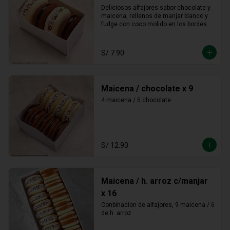
Deliciosos alfajores sabor chocolate y 
maicena, rellenos de manjar blanco y 
fudge con coco molido en los bordes.
S/ 7.90
Maicena / chocolate x 9
4 maicena / 5 chocolate
S/ 12.90
Maicena / h. arroz c/manjar
x 16
Conbinacion de alfajores, 9 maicena / 6 
de h. arroz