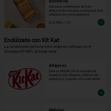
loncherita
Deliciosa combinación de mini 
alfajores de manzana y maracuyá, bien 
rellenitos de crema pastelera 
tradicional, relleno de manzana y 
S/ 6.90
S/ 7.90
crema de maracuyá... Irresistible!!
Endúlzate con Kit Kat
¡La combinación perfecta entre afajores, milhojas con el
chocolate KIT-KAT!, ¡El break ideal!
Alfajores
Date un BREAK con la suavidad de 
nuestros mini alfajores, rellenos del 
auténtico y crujiente chocolate KitKat. 
La combinación perfecta y en el tamaño 
justo para transformar cualquier 
momento del día en un bocado 
irresistible.
Milhojas