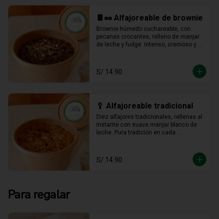
🍫🥜 Alfajoreable de brownie
Brownie húmedo cuchareable, con 
pecanas crocantes, relleno de manjar 
de leche y fudge. Intenso, cremoso y 
hecho para darse un gustito sin culpa.
S/ 14.90
🥄 Alfajoreable tradicional
Diez alfajores tradicionales, rellenas al 
instante con suave manjar blanco de 
leche. Pura tradición en cada 
cucharada.
S/ 14.90
Para regalar