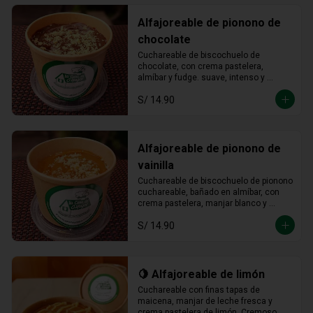
Alfajoreable de pionono de
chocolate
Cuchareable de biscochuelo de 
chocolate, con crema pastelera, 
almíbar y fudge. suave, intenso y 
totalmente irresistible en cada 
S/ 14.90
cucharada.
Alfajoreable de pionono de
vainilla
Cuchareable de biscochuelo de pionono 
cuchareable, bañado en almíbar, con 
crema pastelera, manjar blanco y 
fudge. Suave, dulce y una delicia que 
S/ 14.90
se disfruta a cucharadas.
🍋 Alfajoreable de limón
Cuchareable con finas tapas de 
maicena, manjar de leche fresca y 
crema pastelera de limón. Cremoso, 