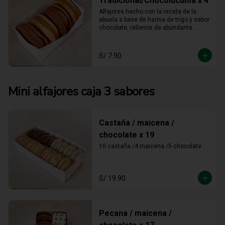
Tradicional/Chocolúcuma x 4
Alfajores hecho con la receta de la 
abuela a base de harina de trigo y sabor 
chocolate, rellenos de abundante 
manjar blanco tradicional y manjar 
blanco de lúcuma
S/ 7.90
Mini alfajores caja 3 sabores
Castaña / maicena /
chocolate x 19
10 castaña /4 maicena /5 chocolate
S/ 19.90
Pecana / maicena /