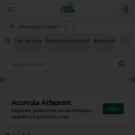
Abrir menu de navegación
Login
¿Dónde quieres pedir?
Caja del mes
Endúlzate con Kit Kat
Alfajoreable
Para r
Acumula
Alfapoint
Únete
Regístrate, gana puntos con tus compras y
canjealos por productos y más