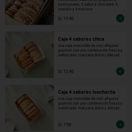
castaña / maicena
tradicionales, 5 sabor a chocolate, 5 
castaña y 4 maicena
S/ 19.90
Caja 4 sabores chica
Una caja irresistible de mini alfajores 
gourmet con una combinación fresca y 
sofisticada: manzana dulce y delicada, 
maracuyá vibrante y tropical, limón 
refrescante y cheesecake cremoso. Un 
equilibrio perfecto entre acidez y 
S/ 12.90
dulzura en cada bocado, ideal para 
sorprender y disfrutar.
Caja 4 sabores loncherita
Una caja irresistible de mini alfajores 
gourmet con una combinación fresca y 
sofisticada: manzana dulce y delicada, 
maracuyá vibrante y tropical, limón 
refrescante y cheesecake cremoso. Un 
equilibrio perfecto entre acidez y 
S/ 7.90
dulzura en cada bocado, ideal para 
sorprender y disfrutar.