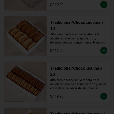
S/ 19.90
Tradicional/ChocoLúcuma x
10
Alfajores hecho con la receta de la 
abuela a base de harina de trigo, 
rellenos de abundante manjar blanco 
tradicional y manjar blanco de lúcuma
S/ 12.90
Tradicional/Chocolúcuma x
20
Alfajores hecho con la receta de la 
abuela a base de harina de trigo y sabor 
chocolate, rellenos de abundante 
manjar blanco tradicional y manjar 
S/ 19.90
blanco de lúcuma