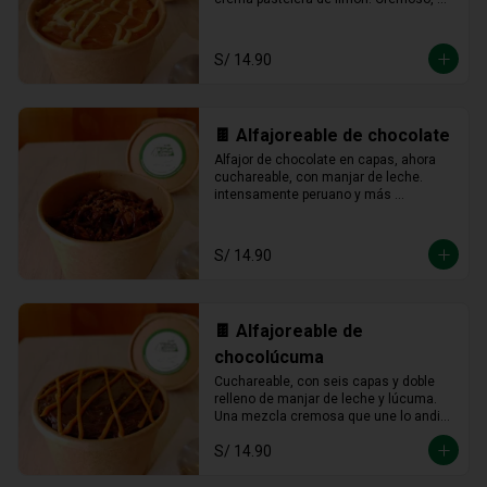
fresco y listo para devorarse a 
cucharadas.
S/ 14.90
🍫 Alfajoreable de chocolate
Alfajor de chocolate en capas, ahora 
cuchareable, con manjar de leche. 
intensamente peruano y más 
provocador que nunca en cada 
cucharada.
S/ 14.90
🍫 Alfajoreable de
chocolúcuma
Cuchareable, con seis capas y doble 
relleno de manjar de leche y lúcuma. 
Una mezcla cremosa que une lo andino 
con lo dulce en cada cucharada.
S/ 14.90