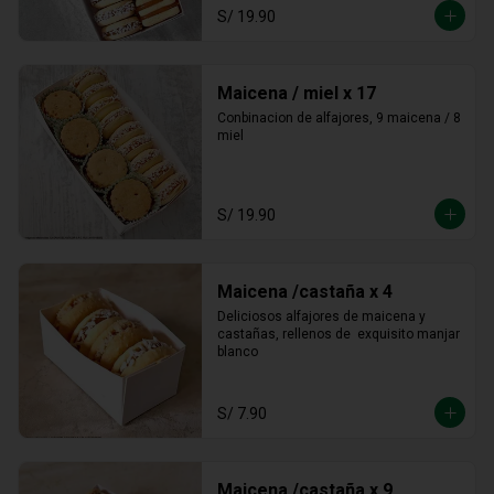
S/ 19.90
Maicena / miel x 17
Conbinacion de alfajores, 9 maicena / 8 
miel
S/ 19.90
Maicena /castaña x 4
Deliciosos alfajores de maicena y 
castañas, rellenos de  exquisito manjar 
blanco
S/ 7.90
Maicena /castaña x 9