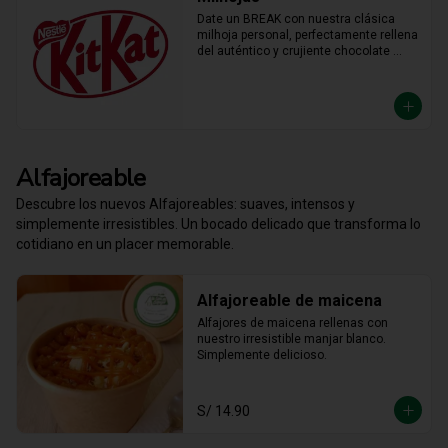
Date un BREAK con nuestra clásica 
milhoja personal, perfectamente rellena 
del auténtico y crujiente chocolate 
KitKat. Hojaldre y chocolate en la 
porción individual ideal para 
desconectar y disfrutar de un placer 
crujiente que no vas a querer compartir.
Alfajoreable
Descubre los nuevos Alfajoreables: suaves, intensos y
simplemente irresistibles. Un bocado delicado que transforma lo
cotidiano en un placer memorable.
Alfajoreable de maicena
Alfajores de maicena rellenas con 
nuestro irresistible manjar blanco. 
Simplemente delicioso.
S/ 14.90