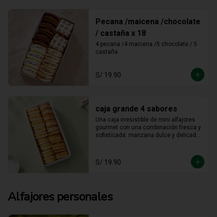
Pecana /maicena /chocolate
/ castaña x 18
4 pecana /4 maicena /5 chocolate / 5 
castaña
S/ 19.90
caja grande 4 sabores
Una caja irresistible de mini alfajores 
gourmet con una combinación fresca y 
sofisticada: manzana dulce y delicada, 
maracuyá vibrante y tropical, limón 
refrescante y cheesecake cremoso. Un 
equilibrio perfecto entre acidez y 
S/ 19.90
dulzura en cada bocado, ideal para 
sorprender y disfrutar.
Alfajores personales