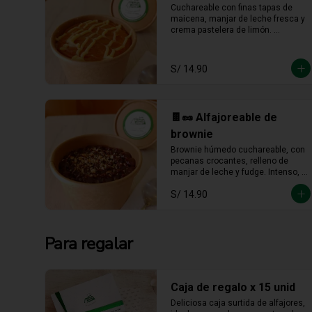
Cuchareable con finas tapas de 
maicena, manjar de leche fresca y 
crema pastelera de limón. 
Cremoso, fresco y listo para 
devorarse a cucharadas.
S/ 14.90
🍫🥜 Alfajoreable de
brownie
Brownie húmedo cuchareable, con 
pecanas crocantes, relleno de 
manjar de leche y fudge. Intenso, 
cremoso y hecho para darse un 
S/ 14.90
gustito sin culpa.
Para regalar
Caja de regalo x 15 unid
Deliciosa caja surtida de alfajores, 