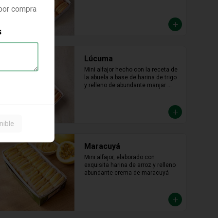
 por compra
s
Lúcuma
Mini alfajor hecho con la receta de 
la abuela a base de harina de trigo 
y relleno de abundante manjar 
blanco de lúcuma.
nible
Maracuyá
Mini alfajor, elaborado con 
exquisita harina de arroz y relleno 
abundante crema de maracuyá