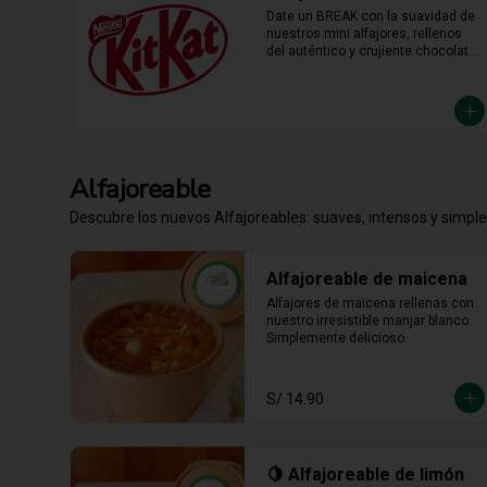
Date un BREAK con la suavidad de 
nuestros mini alfajores, rellenos 
del auténtico y crujiente chocolate 
KitKat. La combinación perfecta y 
en el tamaño justo para 
transformar cualquier momento del 
día en un bocado irresistible.
Alfajoreable
Descubre los nuevos Alfajoreables: suaves, intensos y simpl
Alfajoreable de maicena
Alfajores de maicena rellenas con 
nuestro irresistible manjar blanco. 
Simplemente delicioso.
S/ 14.90
🍋 Alfajoreable de limón