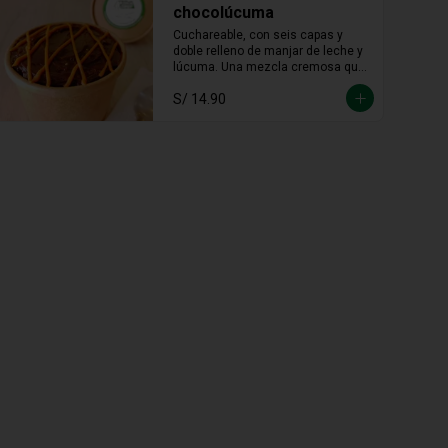
chocolúcuma
Cuchareable, con seis capas y 
doble relleno de manjar de leche y 
lúcuma. Una mezcla cremosa que 
une lo andino con lo dulce en cada 
S/ 14.90
cucharada.