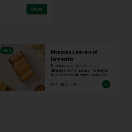
Únete
-
13
%
Manzana y maracuyá
loncherita
Deliciosa combinación de mini 
alfajores de manzana y maracuyá, 
bien rellenitos de crema pastelera 
tradicional, relleno de manzana y 
S/ 6.90
S/ 7.90
crema de maracuyá... Irresistible!!