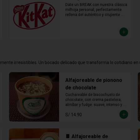
Date un BREAK con nuestra clásica 
milhoja personal, perfectamente 
rellena del auténtico y crujiente 
chocolate KitKat. Hojaldre y 
chocolate en la porción individual 
ideal para desconectar y disfrutar 
de un placer crujiente que no vas a 
querer compartir.
emente irresistibles. Un bocado delicado que transforma lo cotidiano e
Alfajoreable de pionono
de chocolate
Cuchareable de biscochuelo de 
chocolate, con crema pastelera, 
almíbar y fudge. suave, intenso y 
totalmente irresistible en cada 
S/ 14.90
cucharada.
🍫 Alfajoreable de