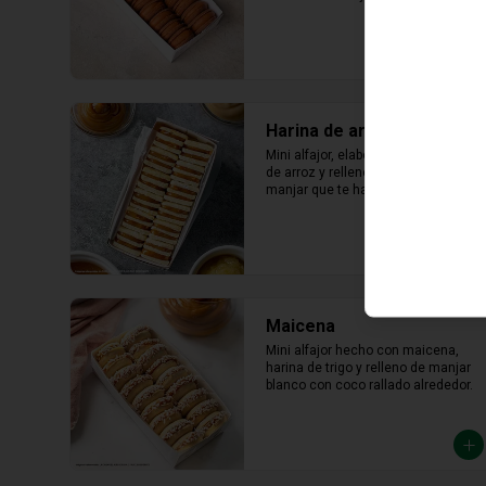
lúcuma
Harina de arroz
Mini alfajor, elaborado con harina 
de arroz y relleno abundante 
manjar que te hará saborear cada 
bocado
Maicena
Mini alfajor hecho con maicena, 
harina de trigo y relleno de manjar 
blanco con coco rallado alrededor.