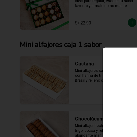
ideal para regalar, escoge tu sabor 
favorito y armalo como mas te 
guste. (solo se puede escger hasta 
15 unidades).
S/ 22.90
Mini alfajores caja 1 sabor
Castaña
Mini alfajores sabor castaña hecho 
con harina de trigo, nueces del 
Brasil y relleno con manjar blanco 
con castaña molida alrededor.
Chocolúcuma
Mini alfajor hecho con harina de 
trigo, cocoa y relleno con 
abundante manjarblanco de 