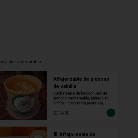
n un placer memorable.
Alfajoreable de pionono
de vainilla
Cuchareable de biscochuelo de 
pionono cuchareable, bañado en 
almíbar, con crema pastelera, 
manjar blanco y fudge. Suave, 
S/ 14.90
dulce y una delicia que se disfruta 
a cucharadas.
🍫 Alfajoreable de