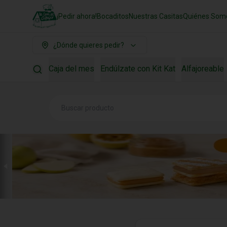
¡Pedir ahora!
Bocaditos
Nuestras Casitas
Quiénes Som
¿Dónde quieres pedir?
Caja del mes
Endúlzate con Kit Kat
Alfajoreable