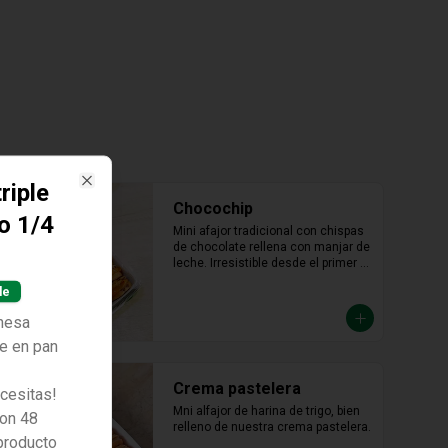
riple
Close
Chocochip
o 1/4
Mini afajor tradicional con chispas 
de chocolate rellena con manjar de 
leche. Irresistible desde el primer 
bocado.
le
onesa
ve en pan
Crema pastelera
ecesitas!
Mni alfajor de harina de trigo, bien 
on 48
relleno de nuestra crema pastelera.
producto