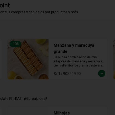
oint
con tus compras y canjealos por productos y más
-
10
%
Manzana y maracuyá
grande
Deliciosa combinación de mini 
alfajores de manzana y maracuyá, 
bien rellenitos de crema pastelera 
tradicional, relleno de manzana y 
S/ 17.90
S/ 19.90
crema de maracuyá... Irresistible!!
late KIT-KAT!, ¡El break ideal!
Milhojas