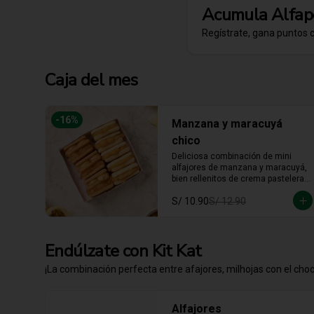
Acumula
Alfap
Regístrate, gana puntos 
Caja del mes
-
16
%
Manzana y maracuyá
chico
Deliciosa combinación de mini 
alfajores de manzana y maracuyá, 
bien rellenitos de crema pastelera 
tradicional, relleno de manzana y 
S/ 10.90
S/ 12.90
crema de maracuyá... Irresistible!!
Endúlzate con Kit Kat
¡La combinación perfecta entre afajores, milhojas con el choco
Alfajores