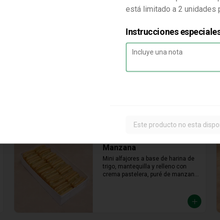
Relleno de manjar hecho con leche 
está limitado a 2 unidades
fresca, dulce, cremoso y un toque 
saladito.
Instrucciones especiale
Limón
Mini alfajor de maicena relleno con 
crema pasteera de limón, en toke 
acido que tu paladar nesecita
Este producto no esta dispo
Manzana
Mini alfajores a base de harina de 
trigo, mantequilla y relleno con 
crema pastelera, puré de manzana 
con azúcar en polvo y canela.