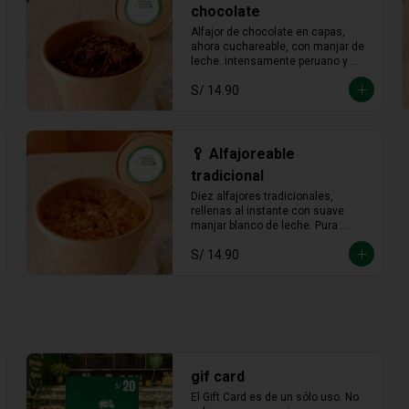
chocolate
Alfajor de chocolate en capas, 
ahora cuchareable, con manjar de 
leche. intensamente peruano y 
más provocador que nunca en 
S/ 14.90
cada cucharada.
🥄 Alfajoreable
tradicional
Diez alfajores tradicionales, 
rellenas al instante con suave 
manjar blanco de leche. Pura 
tradición en cada cucharada.
S/ 14.90
gif card
El Gift Card es de un sólo uso. No 