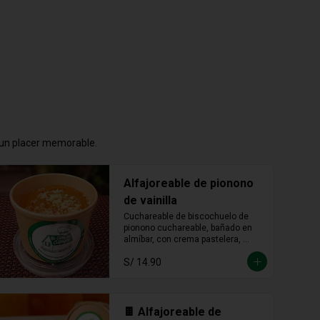
n un placer memorable.
Alfajoreable de pionono
de vainilla
Cuchareable de biscochuelo de 
pionono cuchareable, bañado en 
almíbar, con crema pastelera, 
manjar blanco y fudge. Suave, 
S/ 14.90
dulce y una delicia que se disfruta 
a cucharadas.
🍫 Alfajoreable de