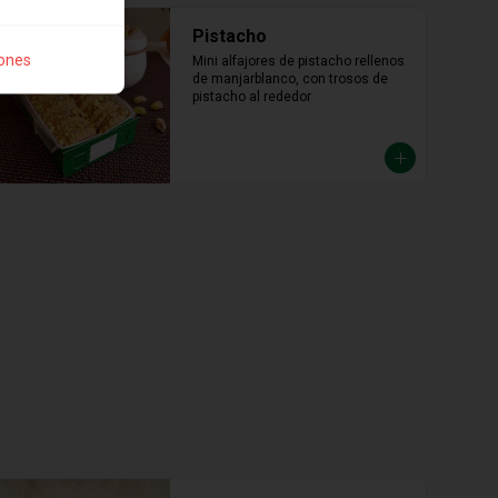
Pistacho
iones
Mini alfajores de pistacho rellenos 
de manjarblanco, con trosos de 
pistacho al rededor