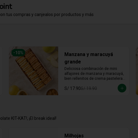
oint
con tus compras y canjealos por productos y más
-
10
%
Manzana y maracuyá
grande
Deliciosa combinación de mini 
alfajores de manzana y maracuyá, 
bien rellenitos de crema pastelera 
tradicional, relleno de manzana y 
S/ 17.90
S/ 19.90
crema de maracuyá... Irresistible!!
late KIT-KAT!, ¡El break ideal!
Milhojas