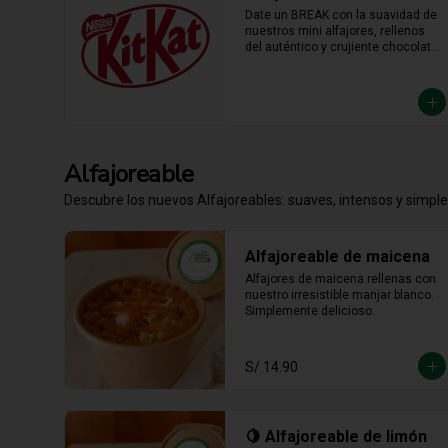
Date un BREAK con la suavidad de 
nuestros mini alfajores, rellenos 
del auténtico y crujiente chocolate 
KitKat. La combinación perfecta y 
en el tamaño justo para 
transformar cualquier momento del 
día en un bocado irresistible.
Alfajoreable
Descubre los nuevos Alfajoreables: suaves, intensos y simpl
Alfajoreable de maicena
Alfajores de maicena rellenas con 
nuestro irresistible manjar blanco. 
Simplemente delicioso.
S/ 14.90
🍋 Alfajoreable de limón