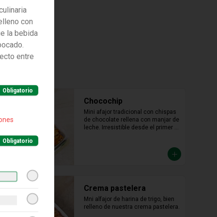
culinaria
relleno con
ge la bebida
bocado.
fecto entre
Obligatorio
Chocochip
Mini afajor tradicional con chispas 
iones
de chocolate rellena con manjar de 
leche. Irresistible desde el primer 
bocado.
Obligatorio
Crema pastelera
Mni alfajor de harina de trigo, bien 
relleno de nuestra crema pastelera.