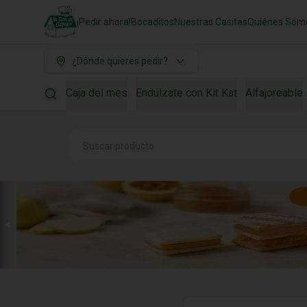
¡Pedir ahora!
Bocaditos
Nuestras Casitas
Quiénes Som
¿Dónde quieres pedir?
Caja del mes
Endúlzate con Kit Kat
Alfajoreable