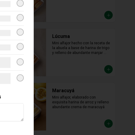
Lúcuma
Mini alfajor hecho con la receta de 
la abuela a base de harina de trigo 
y relleno de abundante manjar 
blanco de lúcuma.
Maracuyá
s
Mini alfajor, elaborado con 
exquisita harina de arroz y relleno 
abundante crema de maracuyá