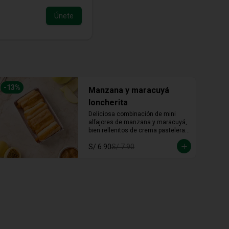
Únete
-
13
%
Manzana y maracuyá
loncherita
Deliciosa combinación de mini 
alfajores de manzana y maracuyá, 
bien rellenitos de crema pastelera 
tradicional, relleno de manzana y 
S/ 6.90
S/ 7.90
crema de maracuyá... Irresistible!!