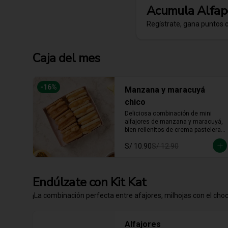
Acumula
Alfap
Regístrate, gana puntos 
Caja del mes
-
16
%
Manzana y maracuyá
chico
Deliciosa combinación de mini 
alfajores de manzana y maracuyá, 
bien rellenitos de crema pastelera 
tradicional, relleno de manzana y 
S/ 10.90
S/ 12.90
crema de maracuyá... Irresistible!!
Endúlzate con Kit Kat
¡La combinación perfecta entre afajores, milhojas con el choco
Alfajores