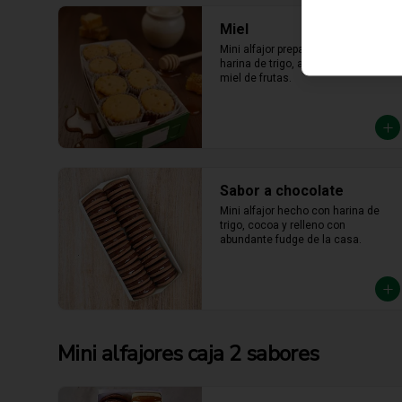
Miel
Mini alfajor preparado a base de 
harina de trigo, anís y relleno con 
miel de frutas.
Sabor a chocolate
Mini alfajor hecho con harina de 
trigo, cocoa y relleno con 
abundante fudge de la casa.
Mini alfajores caja 2 sabores