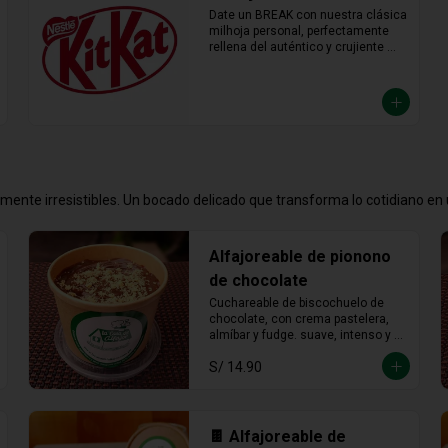
Date un BREAK con nuestra clásica 
milhoja personal, perfectamente 
rellena del auténtico y crujiente 
chocolate KitKat. Hojaldre y 
chocolate en la porción individual 
ideal para desconectar y disfrutar 
de un placer crujiente que no vas a 
querer compartir.
emente irresistibles. Un bocado delicado que transforma lo cotidiano e
Alfajoreable de pionono
de chocolate
Cuchareable de biscochuelo de 
chocolate, con crema pastelera, 
almíbar y fudge. suave, intenso y 
totalmente irresistible en cada 
S/ 14.90
cucharada.
🍫 Alfajoreable de