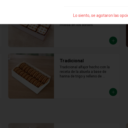
Pecana
Lo siento, se agotaron las opc
Mini alfajor de pecana relleno de 
exquisito manjar blanco y pecana 
molida en los bordes.
Tradicional
Tradicional alfajor hecho con la 
receta de la abuela a base de 
harina de trigo y relleno de 
abundante manjar blanco.