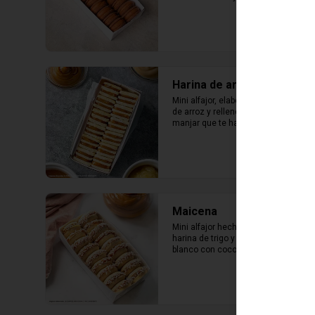
lúcuma
Harina de arroz
Mini alfajor, elaborado con harina 
de arroz y relleno abundante 
manjar que te hará saborear cada 
bocado
Maicena
Mini alfajor hecho con maicena, 
harina de trigo y relleno de manjar 
blanco con coco rallado alrededor.