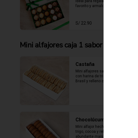
ideal para regalar, escoge tu sabor 
favorito y armalo como mas te 
guste. (solo se puede escger hasta 
15 unidades).
S/ 22.90
Mini alfajores caja 1 sabor
Castaña
Mini alfajores sabor castaña hecho 
con harina de trigo, nueces del 
Brasil y relleno con manjar blanco 
con castaña molida alrededor.
Chocolúcuma
Mini alfajor hecho con harina de 
trigo, cocoa y relleno con 
abundante manjarblanco de 