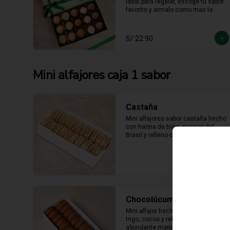
ideal para regalar, escoge tu sabor 
favorito y armalo como mas te 
guste. (solo se puede escger hasta 
15 unidades).
S/ 22.90
Mini alfajores caja 1 sabor
Castaña
Mini alfajores sabor castaña hecho 
con harina de trigo, nueces del 
Brasil y relleno con manjar blanco 
con castaña molida alrededor.
Chocolúcuma
Mini alfajor hecho con harina de 
trigo, cocoa y relleno con 
abundante manjarblanco de 