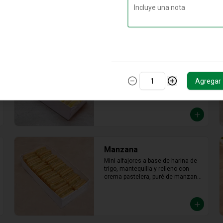
Relleno de manjar hecho con leche 
fresca, dulce, cremoso y un toque 
saladito.
Limón
Mini alfajor de maicena relleno con 
crema pasteera de limón, en toke 
Agregar
acido que tu paladar nesecita
Manzana
Mini alfajores a base de harina de 
trigo, mantequilla y relleno con 
crema pastelera, puré de manzana 
con azúcar en polvo y canela.