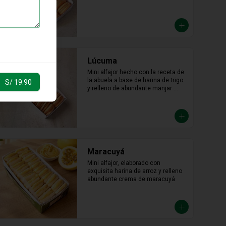
Lúcuma
Mini alfajor hecho con la receta de 
la abuela a base de harina de trigo 
S/ 19.90
y relleno de abundante manjar 
blanco de lúcuma.
Maracuyá
Mini alfajor, elaborado con 
exquisita harina de arroz y relleno 
abundante crema de maracuyá