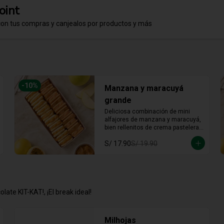
oint
con tus compras y canjealos por productos y más
-
10
%
Manzana y maracuyá
grande
Deliciosa combinación de mini 
alfajores de manzana y maracuyá, 
bien rellenitos de crema pastelera 
tradicional, relleno de manzana y 
S/ 17.90
S/ 19.90
crema de maracuyá... Irresistible!!
late KIT-KAT!, ¡El break ideal!
Milhojas