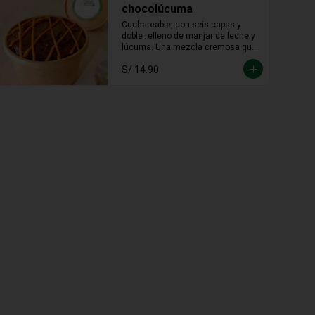
chocolúcuma
Cuchareable, con seis capas y 
doble relleno de manjar de leche y 
lúcuma. Una mezcla cremosa que 
une lo andino con lo dulce en cada 
S/ 14.90
cucharada.