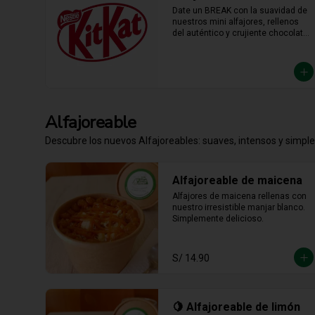
Date un BREAK con la suavidad de 
nuestros mini alfajores, rellenos 
del auténtico y crujiente chocolate 
KitKat. La combinación perfecta y 
en el tamaño justo para 
transformar cualquier momento del 
día en un bocado irresistible.
Alfajoreable
Descubre los nuevos Alfajoreables: suaves, intensos y simpl
Alfajoreable de maicena
Alfajores de maicena rellenas con 
nuestro irresistible manjar blanco. 
Simplemente delicioso.
S/ 14.90
🍋 Alfajoreable de limón