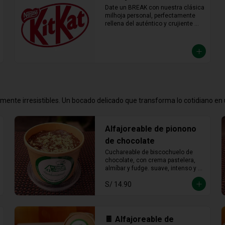
Date un BREAK con nuestra clásica 
milhoja personal, perfectamente 
rellena del auténtico y crujiente 
chocolate KitKat. Hojaldre y 
chocolate en la porción individual 
ideal para desconectar y disfrutar 
de un placer crujiente que no vas a 
querer compartir.
emente irresistibles. Un bocado delicado que transforma lo cotidiano e
Alfajoreable de pionono
de chocolate
Cuchareable de biscochuelo de 
chocolate, con crema pastelera, 
almíbar y fudge. suave, intenso y 
totalmente irresistible en cada 
S/ 14.90
cucharada.
🍫 Alfajoreable de