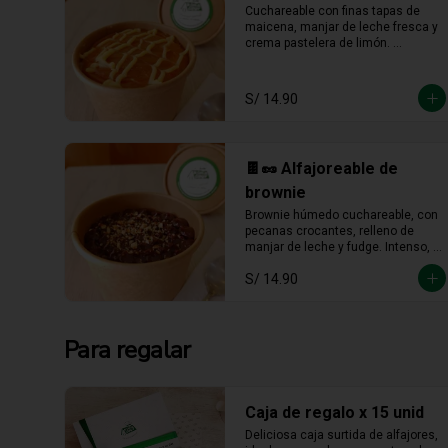
Cuchareable con finas tapas de 
maicena, manjar de leche fresca y 
crema pastelera de limón. 
Cremoso, fresco y listo para 
devorarse a cucharadas.
S/ 14.90
🍫🥜 Alfajoreable de
brownie
Brownie húmedo cuchareable, con 
pecanas crocantes, relleno de 
manjar de leche y fudge. Intenso, 
cremoso y hecho para darse un 
S/ 14.90
gustito sin culpa.
Para regalar
Caja de regalo x 15 unid
Deliciosa caja surtida de alfajores, 