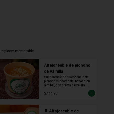
n un placer memorable.
Alfajoreable de pionono
de vainilla
Cuchareable de biscochuelo de 
pionono cuchareable, bañado en 
almíbar, con crema pastelera, 
manjar blanco y fudge. Suave, 
S/ 14.90
dulce y una delicia que se disfruta 
a cucharadas.
🍫 Alfajoreable de