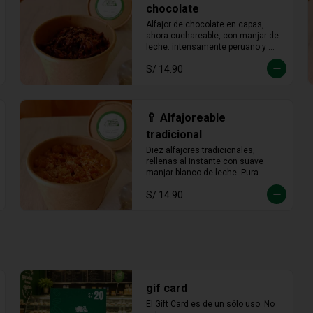
chocolate
Alfajor de chocolate en capas, 
ahora cuchareable, con manjar de 
leche. intensamente peruano y 
más provocador que nunca en 
S/ 14.90
cada cucharada.
🥄 Alfajoreable
tradicional
Diez alfajores tradicionales, 
rellenas al instante con suave 
manjar blanco de leche. Pura 
tradición en cada cucharada.
S/ 14.90
gif card
El Gift Card es de un sólo uso. No 