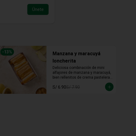
Únete
-
13
%
Manzana y maracuyá
loncherita
Deliciosa combinación de mini 
alfajores de manzana y maracuyá, 
bien rellenitos de crema pastelera 
tradicional, relleno de manzana y 
S/ 6.90
S/ 7.90
crema de maracuyá... Irresistible!!