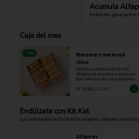
Acumula
Alfap
Regístrate, gana puntos 
Caja del mes
-
16
%
Manzana y maracuyá
chico
Deliciosa combinación de mini 
alfajores de manzana y maracuyá, 
bien rellenitos de crema pastelera 
tradicional, relleno de manzana y 
S/ 10.90
S/ 12.90
crema de maracuyá... Irresistible!!
Endúlzate con Kit Kat
¡La combinación perfecta entre afajores, milhojas con el choco
Alfajores