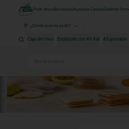
¡Pedir ahora!
Bocaditos
Nuestras Casitas
Quiénes Som
¿Dónde quieres pedir?
Caja del mes
Endúlzate con Kit Kat
Alfajoreable