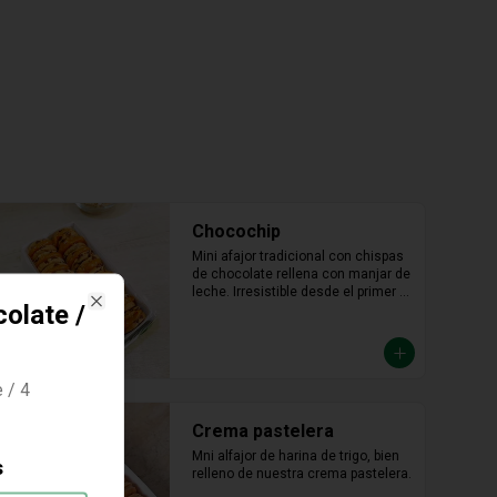
Chocochip
Mini afajor tradicional con chispas 
de chocolate rellena con manjar de 
leche. Irresistible desde el primer 
colate /
bocado.
Close
 / 4
Crema pastelera
Mni alfajor de harina de trigo, bien 
s
relleno de nuestra crema pastelera.