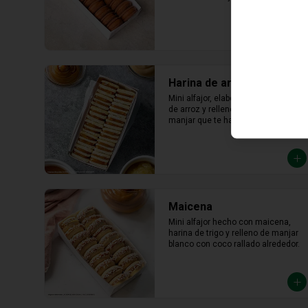
lúcuma
Harina de arroz
Mini alfajor, elaborado con harina 
de arroz y relleno abundante 
manjar que te hará saborear cada 
bocado
Maicena
Mini alfajor hecho con maicena, 
harina de trigo y relleno de manjar 
blanco con coco rallado alrededor.