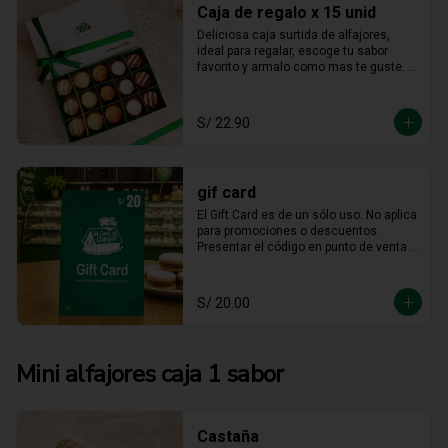
Caja de regalo x 15 unid
Deliciosa caja surtida de alfajores, 
ideal para regalar, escoge tu sabor 
favorito y armalo como mas te guste. 
(solo se puede escger hasta 15 
unidades).
S/ 22.90
gif card
El Gift Card es de un sólo uso. No aplica 
para promociones o descuentos. 
Presentar el código en punto de venta o 
mediante WhatsApp De ser menor el 
consumo no hay devolución en 
efectivo. No es acumulable. No puede 
S/ 20.00
ser reemplazado por dinero, ni usado 
en otras promociones. No válido en  
Mall  Plaza Angamos, Real Plaza 
Salaverry, Real Plaza Brasil y la 
Mini alfajores caja 1 sabor
provincia de Chiclayo. No válido para 
Rappi ni compras web.
Castaña