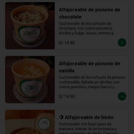
Alfajoreable de pionono de
chocolate
Cuchareable de biscochuelo de 
chocolate, con crema pastelera, 
almíbar y fudge. suave, intenso y 
totalmente irresistible en cada 
S/ 14.90
cucharada.
Alfajoreable de pionono de
vainilla
Cuchareable de biscochuelo de pionono 
cuchareable, bañado en almíbar, con 
crema pastelera, manjar blanco y 
fudge. Suave, dulce y una delicia que 
S/ 14.90
se disfruta a cucharadas.
🍋 Alfajoreable de limón
Cuchareable con finas tapas de 
maicena, manjar de leche fresca y 
crema pastelera de limón. Cremoso, 