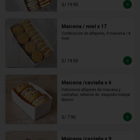
S/ 19.90
Maicena / miel x 17
Conbinacion de alfajores, 9 maicena / 8 
miel
S/ 19.90
Maicena /castaña x 4
Deliciosos alfajores de maicena y 
castañas, rellenos de  exquisito manjar 
blanco
S/ 7.90
Maicena /castaña x 9