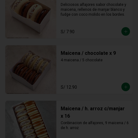
Deliciosos alfajores sabor chocolate y 
maicena, rellenos de manjar blanco y 
fudge con coco molido en los bordes.
S/ 7.90
Maicena / chocolate x 9
4 maicena / 5 chocolate
S/ 12.90
Maicena / h. arroz c/manjar
x 16
Conbinacion de alfajores, 9 maicena / 6 
de h. arroz