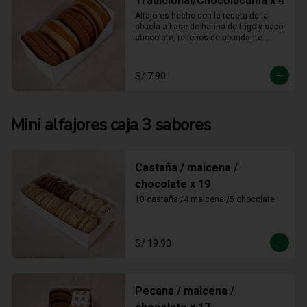
Tradicional/Chocolúcuma x 4
Alfajores hecho con la receta de la 
abuela a base de harina de trigo y sabor 
chocolate, rellenos de abundante 
manjar blanco tradicional y manjar 
blanco de lúcuma
S/ 7.90
Mini alfajores caja 3 sabores
Castaña / maicena /
chocolate x 19
10 castaña /4 maicena /5 chocolate
S/ 19.90
Pecana / maicena /