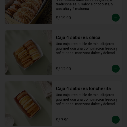
castaña / maicena
tradicionales, 5 sabor a chocolate, 5 
castaña y 4 maicena
S/ 19.90
Caja 4 sabores chica
Una caja irresistible de mini alfajores 
gourmet con una combinación fresca y 
sofisticada: manzana dulce y delicada, 
maracuyá vibrante y tropical, limón 
refrescante y cheesecake cremoso. Un 
equilibrio perfecto entre acidez y 
S/ 12.90
dulzura en cada bocado, ideal para 
sorprender y disfrutar.
Caja 4 sabores loncherita
Una caja irresistible de mini alfajores 
gourmet con una combinación fresca y 
sofisticada: manzana dulce y delicada, 
maracuyá vibrante y tropical, limón 
refrescante y cheesecake cremoso. Un 
equilibrio perfecto entre acidez y 
S/ 7.90
dulzura en cada bocado, ideal para 
sorprender y disfrutar.