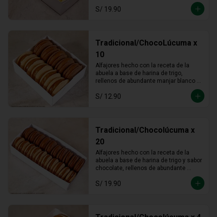
S/ 19.90
Tradicional/ChocoLúcuma x
10
Alfajores hecho con la receta de la 
abuela a base de harina de trigo, 
rellenos de abundante manjar blanco 
tradicional y manjar blanco de lúcuma
S/ 12.90
Tradicional/Chocolúcuma x
20
Alfajores hecho con la receta de la 
abuela a base de harina de trigo y sabor 
chocolate, rellenos de abundante 
manjar blanco tradicional y manjar 
S/ 19.90
blanco de lúcuma