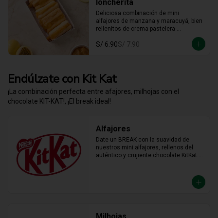
loncherita
Deliciosa combinación de mini 
alfajores de manzana y maracuyá, bien 
rellenitos de crema pastelera 
tradicional, relleno de manzana y 
S/ 6.90
S/ 7.90
crema de maracuyá... Irresistible!!
Endúlzate con Kit Kat
¡La combinación perfecta entre afajores, milhojas con el
chocolate KIT-KAT!, ¡El break ideal!
Alfajores
Date un BREAK con la suavidad de 
nuestros mini alfajores, rellenos del 
auténtico y crujiente chocolate KitKat. 
La combinación perfecta y en el tamaño 
justo para transformar cualquier 
momento del día en un bocado 
irresistible.
Milhojas