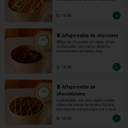
fresco y listo para devorarse a 
cucharadas.
S/ 14.90
🍫 Alfajoreable de chocolate
Alfajor de chocolate en capas, ahora 
cuchareable, con manjar de leche. 
intensamente peruano y más 
provocador que nunca en cada 
cucharada.
S/ 14.90
🍫 Alfajoreable de
chocolúcuma
Cuchareable, con seis capas y doble 
relleno de manjar de leche y lúcuma. 
Una mezcla cremosa que une lo andino 
con lo dulce en cada cucharada.
S/ 14.90