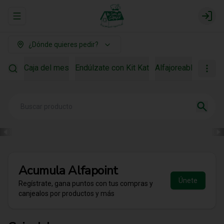
Abrir menu de navegación
Login
¿Dónde quieres pedir?
Caja del mes
Endúlzate con Kit Kat
Alfajoreable
Para r
Acumula
Alfapoint
Únete
Regístrate, gana puntos con tus compras y
canjealos por productos y más