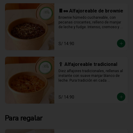
🍫🥜 Alfajoreable de brownie
Brownie húmedo cuchareable, con 
pecanas crocantes, relleno de manjar 
de leche y fudge. Intenso, cremoso y 
hecho para darse un gustito sin culpa.
S/ 14.90
🥄 Alfajoreable tradicional
Diez alfajores tradicionales, rellenas al 
instante con suave manjar blanco de 
leche. Pura tradición en cada 
cucharada.
S/ 14.90
Para regalar