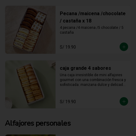
Pecana /maicena /chocolate
/ castaña x 18
4 pecana /4 maicena /5 chocolate / 5 
castaña
S/ 19.90
caja grande 4 sabores
Una caja irresistible de mini alfajores 
gourmet con una combinación fresca y 
sofisticada: manzana dulce y delicada, 
maracuyá vibrante y tropical, limón 
refrescante y cheesecake cremoso. Un 
equilibrio perfecto entre acidez y 
S/ 19.90
dulzura en cada bocado, ideal para 
sorprender y disfrutar.
Alfajores personales