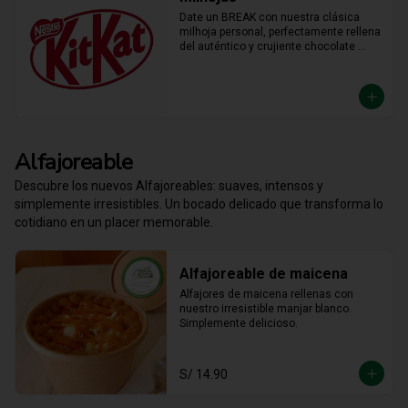
Date un BREAK con nuestra clásica 
milhoja personal, perfectamente rellena 
del auténtico y crujiente chocolate 
KitKat. Hojaldre y chocolate en la 
porción individual ideal para 
desconectar y disfrutar de un placer 
crujiente que no vas a querer compartir.
Alfajoreable
Descubre los nuevos Alfajoreables: suaves, intensos y
simplemente irresistibles. Un bocado delicado que transforma lo
cotidiano en un placer memorable.
Alfajoreable de maicena
Alfajores de maicena rellenas con 
nuestro irresistible manjar blanco. 
Simplemente delicioso.
S/ 14.90