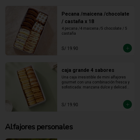
Pecana /maicena /chocolate
/ castaña x 18
4 pecana /4 maicena /5 chocolate / 5 
castaña
S/ 19.90
caja grande 4 sabores
Una caja irresistible de mini alfajores 
gourmet con una combinación fresca y 
sofisticada: manzana dulce y delicada, 
maracuyá vibrante y tropical, limón 
refrescante y cheesecake cremoso. Un 
equilibrio perfecto entre acidez y 
S/ 19.90
dulzura en cada bocado, ideal para 
sorprender y disfrutar.
Alfajores personales