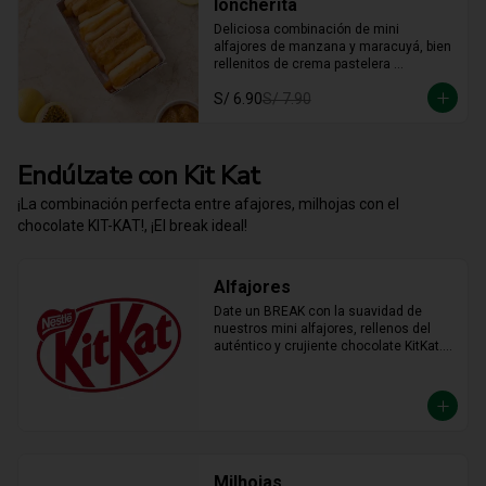
loncherita
Deliciosa combinación de mini 
alfajores de manzana y maracuyá, bien 
rellenitos de crema pastelera 
tradicional, relleno de manzana y 
S/ 6.90
S/ 7.90
crema de maracuyá... Irresistible!!
Endúlzate con Kit Kat
¡La combinación perfecta entre afajores, milhojas con el
chocolate KIT-KAT!, ¡El break ideal!
Alfajores
Date un BREAK con la suavidad de 
nuestros mini alfajores, rellenos del 
auténtico y crujiente chocolate KitKat. 
La combinación perfecta y en el tamaño 
justo para transformar cualquier 
momento del día en un bocado 
irresistible.
Milhojas