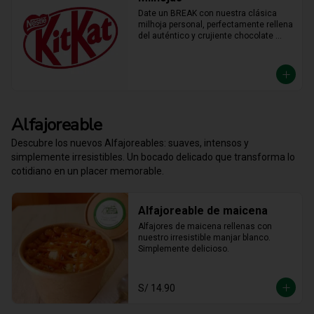
Date un BREAK con nuestra clásica 
milhoja personal, perfectamente rellena 
del auténtico y crujiente chocolate 
KitKat. Hojaldre y chocolate en la 
porción individual ideal para 
desconectar y disfrutar de un placer 
crujiente que no vas a querer compartir.
Alfajoreable
Descubre los nuevos Alfajoreables: suaves, intensos y
simplemente irresistibles. Un bocado delicado que transforma lo
cotidiano en un placer memorable.
Alfajoreable de maicena
Alfajores de maicena rellenas con 
nuestro irresistible manjar blanco. 
Simplemente delicioso.
S/ 14.90