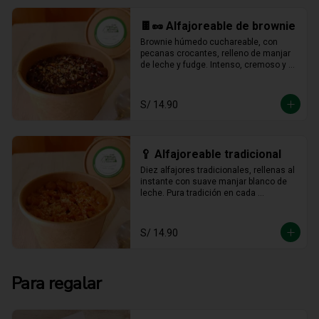
🍫🥜 Alfajoreable de brownie
Brownie húmedo cuchareable, con 
pecanas crocantes, relleno de manjar 
de leche y fudge. Intenso, cremoso y 
hecho para darse un gustito sin culpa.
S/ 14.90
🥄 Alfajoreable tradicional
Diez alfajores tradicionales, rellenas al 
instante con suave manjar blanco de 
leche. Pura tradición en cada 
cucharada.
S/ 14.90
Para regalar