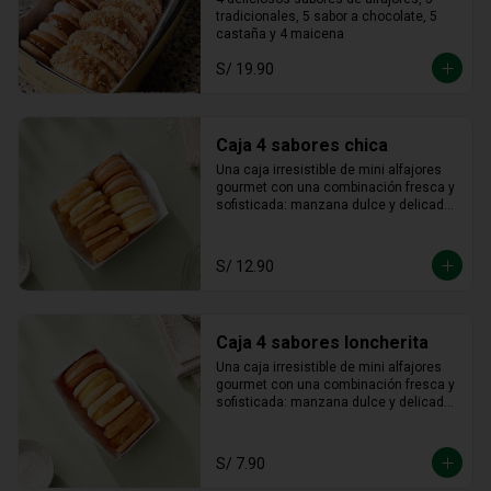
castaña / maicena
tradicionales, 5 sabor a chocolate, 5 
castaña y 4 maicena
S/ 19.90
Caja 4 sabores chica
Una caja irresistible de mini alfajores 
gourmet con una combinación fresca y 
sofisticada: manzana dulce y delicada, 
maracuyá vibrante y tropical, limón 
refrescante y cheesecake cremoso. Un 
equilibrio perfecto entre acidez y 
S/ 12.90
dulzura en cada bocado, ideal para 
sorprender y disfrutar.
Caja 4 sabores loncherita
Una caja irresistible de mini alfajores 
gourmet con una combinación fresca y 
sofisticada: manzana dulce y delicada, 
maracuyá vibrante y tropical, limón 
refrescante y cheesecake cremoso. Un 
equilibrio perfecto entre acidez y 
S/ 7.90
dulzura en cada bocado, ideal para 
sorprender y disfrutar.