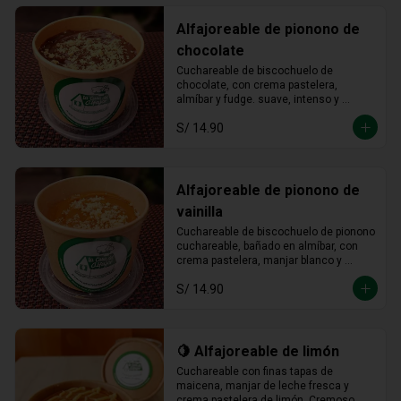
Alfajoreable de pionono de
chocolate
Cuchareable de biscochuelo de 
chocolate, con crema pastelera, 
almíbar y fudge. suave, intenso y 
totalmente irresistible en cada 
S/ 14.90
cucharada.
Alfajoreable de pionono de
vainilla
Cuchareable de biscochuelo de pionono 
cuchareable, bañado en almíbar, con 
crema pastelera, manjar blanco y 
fudge. Suave, dulce y una delicia que 
S/ 14.90
se disfruta a cucharadas.
🍋 Alfajoreable de limón
Cuchareable con finas tapas de 
maicena, manjar de leche fresca y 
crema pastelera de limón. Cremoso, 