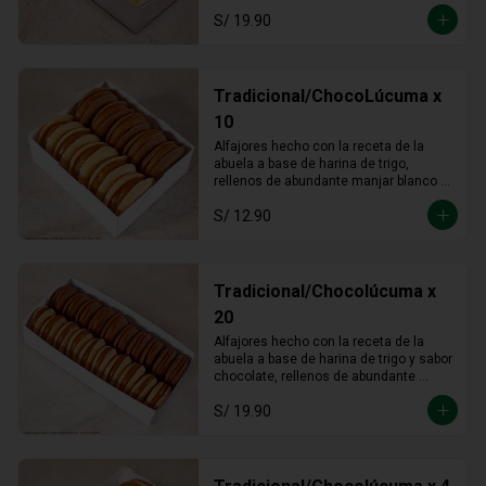
S/ 19.90
Tradicional/ChocoLúcuma x
10
Alfajores hecho con la receta de la 
abuela a base de harina de trigo, 
rellenos de abundante manjar blanco 
tradicional y manjar blanco de lúcuma
S/ 12.90
Tradicional/Chocolúcuma x
20
Alfajores hecho con la receta de la 
abuela a base de harina de trigo y sabor 
chocolate, rellenos de abundante 
manjar blanco tradicional y manjar 
S/ 19.90
blanco de lúcuma