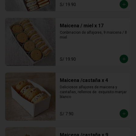
S/ 19.90
Maicena / miel x 17
Conbinacion de alfajores, 9 maicena / 8 
miel
S/ 19.90
Maicena /castaña x 4
Deliciosos alfajores de maicena y 
castañas, rellenos de  exquisito manjar 
blanco
S/ 7.90
Maicena /castaña x 9