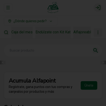
Abrir menu de navegación
Login
¿Dónde quieres pedir?
Caja del mes
Endúlzate con Kit Kat
Alfajoreable
Para r
Acumula
Alfapoint
Únete
Regístrate, gana puntos con tus compras y
canjealos por productos y más