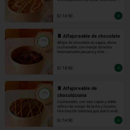
fresco y listo para devorarse a 
cucharadas.
S/ 14.90
🍫 Alfajoreable de chocolate
Alfajor de chocolate en capas, ahora 
cuchareable, con manjar de leche. 
intensamente peruano y más 
provocador que nunca en cada 
cucharada.
S/ 14.90
🍫 Alfajoreable de
chocolúcuma
Cuchareable, con seis capas y doble 
relleno de manjar de leche y lúcuma. 
Una mezcla cremosa que une lo andino 
con lo dulce en cada cucharada.
S/ 14.90