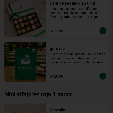
Caja de regalo x 15 unid
Deliciosa caja surtida de alfajores, 
ideal para regalar, escoge tu sabor 
favorito y armalo como mas te guste. 
(solo se puede escger hasta 15 
unidades).
S/ 22.90
gif card
El Gift Card es de un sólo uso. No aplica 
para promociones o descuentos. 
Presentar el código en punto de venta o 
mediante WhatsApp De ser menor el 
consumo no hay devolución en 
efectivo. No es acumulable. No puede 
S/ 20.00
ser reemplazado por dinero, ni usado 
en otras promociones. No válido en  
Mall  Plaza Angamos, Real Plaza 
Salaverry, Real Plaza Brasil y la 
Mini alfajores caja 1 sabor
provincia de Chiclayo. No válido para 
Rappi ni compras web.
Castaña