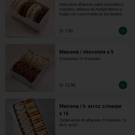
Deliciosos alfajores sabor chocolate y 
maicena, rellenos de manjar blanco y 
fudge con coco molido en los bordes.
S/ 7.90
Maicena / chocolate x 9
4 maicena / 5 chocolate
S/ 12.90
Maicena / h. arroz c/manjar
x 16
Conbinacion de alfajores, 9 maicena / 6 
de h. arroz