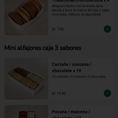
Tradicional/Chocolúcuma x 4
Alfajores hecho con la receta de la 
abuela a base de harina de trigo y sabor 
chocolate, rellenos de abundante 
manjar blanco tradicional y manjar 
blanco de lúcuma
S/ 7.90
Mini alfajores caja 3 sabores
Castaña / maicena /
chocolate x 19
10 castaña /4 maicena /5 chocolate
S/ 19.90
Pecana / maicena /