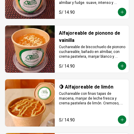
almíbar y fudge. suave, intenso y 
totalmente irresistible en cada 
S/ 14.90
cucharada.
Alfajoreable de pionono de
vainilla
Cuchareable de biscochuelo de pionono 
cuchareable, bañado en almíbar, con 
crema pastelera, manjar blanco y 
fudge. Suave, dulce y una delicia que 
S/ 14.90
se disfruta a cucharadas.
🍋 Alfajoreable de limón
Cuchareable con finas tapas de 
maicena, manjar de leche fresca y 
crema pastelera de limón. Cremoso, 
fresco y listo para devorarse a 
cucharadas.
S/ 14.90