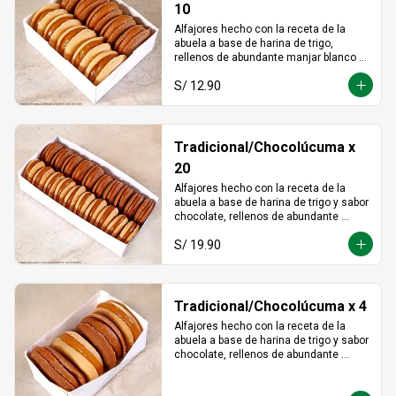
10
Alfajores hecho con la receta de la 
abuela a base de harina de trigo, 
rellenos de abundante manjar blanco 
tradicional y manjar blanco de lúcuma
S/ 12.90
Tradicional/Chocolúcuma x
20
Alfajores hecho con la receta de la 
abuela a base de harina de trigo y sabor 
chocolate, rellenos de abundante 
manjar blanco tradicional y manjar 
S/ 19.90
blanco de lúcuma
Tradicional/Chocolúcuma x 4
Alfajores hecho con la receta de la 
abuela a base de harina de trigo y sabor 
chocolate, rellenos de abundante 
manjar blanco tradicional y manjar 
blanco de lúcuma