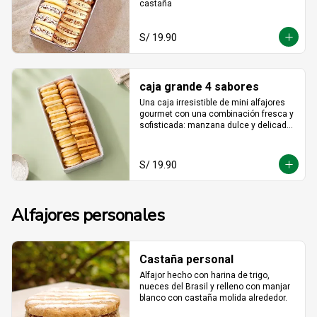
castaña
S/ 19.90
caja grande 4 sabores
Una caja irresistible de mini alfajores 
gourmet con una combinación fresca y 
sofisticada: manzana dulce y delicada, 
maracuyá vibrante y tropical, limón 
refrescante y cheesecake cremoso. Un 
equilibrio perfecto entre acidez y 
S/ 19.90
dulzura en cada bocado, ideal para 
sorprender y disfrutar.
Alfajores personales
Castaña personal
Alfajor hecho con harina de trigo, 
nueces del Brasil y relleno con manjar 
blanco con castaña molida alrededor.