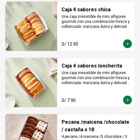
Caja 4 sabores chica
Una caja irresistible de mini alfajores 
gourmet con una combinación fresca y 
sofisticada: manzana dulce y delicada, 
maracuyá vibrante y tropical, limón 
refrescante y cheesecake cremoso. Un 
equilibrio perfecto entre acidez y 
S/ 12.90
dulzura en cada bocado, ideal para 
sorprender y disfrutar.
Caja 4 sabores loncherita
Una caja irresistible de mini alfajores 
gourmet con una combinación fresca y 
sofisticada: manzana dulce y delicada, 
maracuyá vibrante y tropical, limón 
refrescante y cheesecake cremoso. Un 
equilibrio perfecto entre acidez y 
S/ 7.90
dulzura en cada bocado, ideal para 
sorprender y disfrutar.
Pecana /maicena /chocolate
/ castaña x 18
4 pecana /4 maicena /5 chocolate / 5 