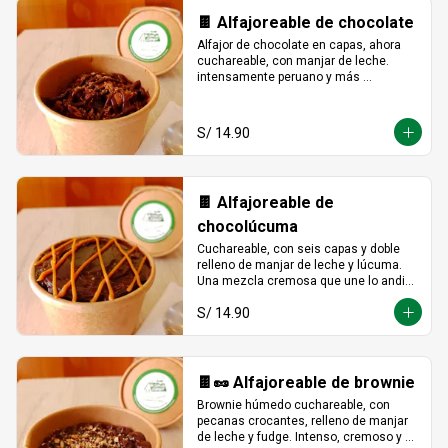
🍫 Alfajoreable de chocolate
Alfajor de chocolate en capas, ahora 
cuchareable, con manjar de leche. 
intensamente peruano y más 
provocador que nunca en cada 
cucharada.
S/ 14.90
🍫 Alfajoreable de
chocolúcuma
Cuchareable, con seis capas y doble 
relleno de manjar de leche y lúcuma. 
Una mezcla cremosa que une lo andino 
con lo dulce en cada cucharada.
S/ 14.90
🍫🥜 Alfajoreable de brownie
Brownie húmedo cuchareable, con 
pecanas crocantes, relleno de manjar 
de leche y fudge. Intenso, cremoso y 