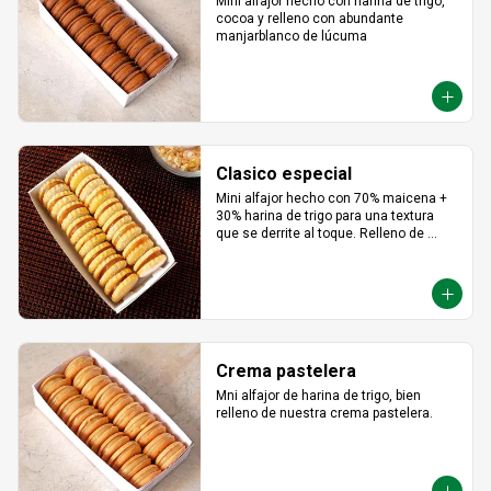
Mini alfajor hecho con harina de trigo, 
cocoa y relleno con abundante 
manjarblanco de lúcuma
Clasico especial
Mini alfajor hecho con 70% maicena + 
30% harina de trigo para una textura 
que se derrite al toque. Relleno de 
manjar hecho con leche fresca, dulce, 
cremoso y un toque saladito.
Crema pastelera
Mni alfajor de harina de trigo, bien 
relleno de nuestra crema pastelera.