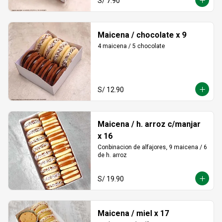
S/ 7.90
Maicena / chocolate x 9
4 maicena / 5 chocolate
S/ 12.90
Maicena / h. arroz c/manjar
x 16
Conbinacion de alfajores, 9 maicena / 6 
de h. arroz
S/ 19.90
Maicena / miel x 17