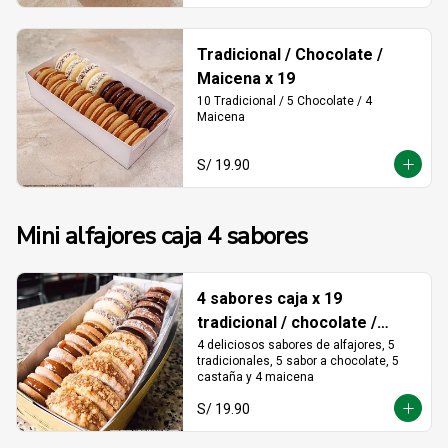
Tradicional / Chocolate /
Maicena x 19
10 Tradicional / 5 Chocolate / 4 
Maicena
S/ 19.90
Mini alfajores caja 4 sabores
4 sabores caja x 19
tradicional / chocolate /
castaña / maicena
4 deliciosos sabores de alfajores, 5 
tradicionales, 5 sabor a chocolate, 5 
castaña y 4 maicena
S/ 19.90