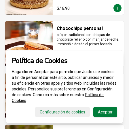
S/ 6.90
Chocochips personal
alfajor tradicional con chispas de 
chocolate relleno con manjar de leche. 
Irresistible desde el primer bocado.
Política de Cookies
S/ 6.90
Haga clic en Aceptar para permitir que Justo use cookies
a fin de personalizar este sitio, publicar anuncios y medir
Clásico especial personal
su eficiencia en otras apps y sitios web, incluidas las redes
70% maicena + 30% harina de trigo para 
sociales. Personalice sus preferencias en Configuración
una textura que se derrite al toque. 
de cookies. Conozca más sobre nuestra
Política de
Relleno de manjar hecho con leche 
Cookies
.
fresca, dulce, cremoso y totalmente 
adictivo.
Configuración de cookies
S/ 6.90
Aceptar