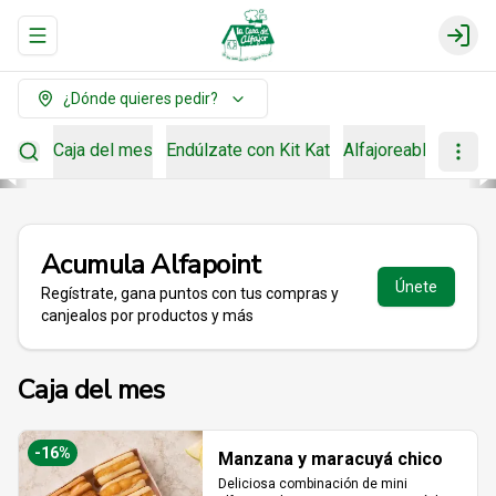
Abrir menu de navegación
Login
¿Dónde quieres pedir?
Caja del mes
Endúlzate con Kit Kat
Alfajoreable
Para r
Acumula
Alfapoint
Únete
Regístrate, gana puntos con tus compras y
canjealos por productos y más
Caja del mes
-
16
%
Manzana y maracuyá chico
Deliciosa combinación de mini 