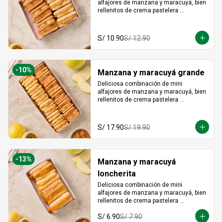
alfajores de manzana y maracuyá, bien 
rellenitos de crema pastelera 
tradicional, relleno de manzana y 
crema de maracuyá... Irresistible!!
S/ 10.90
S/ 12.90
-
10
%
Manzana y maracuyá grande
Deliciosa combinación de mini 
alfajores de manzana y maracuyá, bien 
rellenitos de crema pastelera 
tradicional, relleno de manzana y 
crema de maracuyá... Irresistible!!
S/ 17.90
S/ 19.90
-
13
%
Manzana y maracuyá
loncherita
Deliciosa combinación de mini 
alfajores de manzana y maracuyá, bien 
rellenitos de crema pastelera 
tradicional, relleno de manzana y 
S/ 6.90
S/ 7.90
crema de maracuyá... Irresistible!!