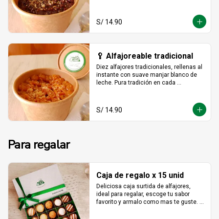
hecho para darse un gustito sin culpa.
S/ 14.90
🥄 Alfajoreable tradicional
Diez alfajores tradicionales, rellenas al 
instante con suave manjar blanco de 
leche. Pura tradición en cada 
cucharada.
S/ 14.90
Para regalar
Caja de regalo x 15 unid
Deliciosa caja surtida de alfajores, 
ideal para regalar, escoge tu sabor 
favorito y armalo como mas te guste. 
(solo se puede escger hasta 15 
unidades).