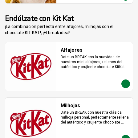
Endúlzate con Kit Kat
¡La combinación perfecta entre afajores, milhojas con el
chocolate KIT-KAT!, ¡El break ideal!
Alfajores
Date un BREAK con la suavidad de 
nuestros mini alfajores, rellenos del 
auténtico y crujiente chocolate KitKat. 
La combinación perfecta y en el tamaño 
justo para transformar cualquier 
momento del día en un bocado 
irresistible.
Milhojas
Date un BREAK con nuestra clásica 
milhoja personal, perfectamente rellena 
del auténtico y crujiente chocolate 
KitKat. Hojaldre y chocolate en la 
porción individual ideal para 
desconectar y disfrutar de un placer 