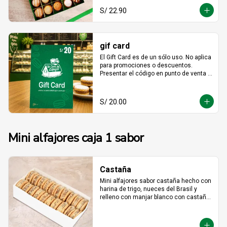
S/ 22.90
gif card
El Gift Card es de un sólo uso. No aplica 
para promociones o descuentos. 
Presentar el código en punto de venta o 
mediante WhatsApp De ser menor el 
consumo no hay devolución en 
efectivo. No es acumulable. No puede 
S/ 20.00
ser reemplazado por dinero, ni usado 
en otras promociones. No válido en  
Mall  Plaza Angamos, Real Plaza 
Salaverry, Real Plaza Brasil y la 
Mini alfajores caja 1 sabor
provincia de Chiclayo. No válido para 
Rappi ni compras web.
Castaña
Mini alfajores sabor castaña hecho con 
harina de trigo, nueces del Brasil y 
relleno con manjar blanco con castaña 
molida alrededor.