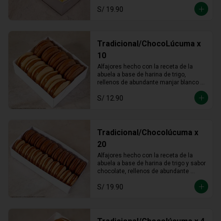
S/ 19.90
Tradicional/ChocoLúcuma x
10
Alfajores hecho con la receta de la 
abuela a base de harina de trigo, 
rellenos de abundante manjar blanco 
tradicional y manjar blanco de lúcuma
S/ 12.90
Tradicional/Chocolúcuma x
20
Alfajores hecho con la receta de la 
abuela a base de harina de trigo y sabor 
chocolate, rellenos de abundante 
manjar blanco tradicional y manjar 
S/ 19.90
blanco de lúcuma