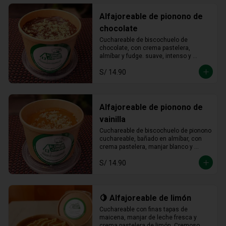
Alfajoreable de pionono de
chocolate
Cuchareable de biscochuelo de 
chocolate, con crema pastelera, 
almíbar y fudge. suave, intenso y 
totalmente irresistible en cada 
S/ 14.90
cucharada.
Alfajoreable de pionono de
vainilla
Cuchareable de biscochuelo de pionono 
cuchareable, bañado en almíbar, con 
crema pastelera, manjar blanco y 
fudge. Suave, dulce y una delicia que 
S/ 14.90
se disfruta a cucharadas.
🍋 Alfajoreable de limón
Cuchareable con finas tapas de 
maicena, manjar de leche fresca y 
crema pastelera de limón. Cremoso, 