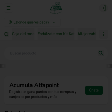
Abrir menu de navegación
Login
¿Dónde quieres pedir?
Caja del mes
Endúlzate con Kit Kat
Alfajoreable
Para r
Acumula
Alfapoint
Únete
Regístrate, gana puntos con tus compras y
canjealos por productos y más