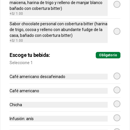
maicena, harina de trigo y relleno de manjar blanco
bañado con cobertura bitter)
Pecana /maicena /chocolate
+
S/ 1.00
/ castaña x 18
Sabor chocolate personal con cobertura bitter (harina
4 pecana /4 maicena /5 chocolate / 5 
de trigo, cocoa y relleno con abundante fudge de la
castaña
casa, bañado con cobertura bitter)
+
S/ 1.00
S/ 19.90
Escoge tu bebida:
Obligatorio
Seleccione 1
caja grande 4 sabores
Una caja irresistible de mini alfajores 
Café americano descafeinado
gourmet con una combinación fresca y 
sofisticada: manzana dulce y delicada, 
maracuyá vibrante y tropical, limón 
refrescante y cheesecake cremoso. Un 
Café americano
equilibrio perfecto entre acidez y 
S/ 19.90
dulzura en cada bocado, ideal para 
sorprender y disfrutar.
Chicha
Alfajores personales
Infusión: anís