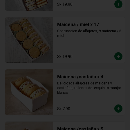
S/ 19.90
Maicena / miel x 17
Conbinacion de alfajores, 9 maicena / 8 
miel
S/ 19.90
Maicena /castaña x 4
Deliciosos alfajores de maicena y 
castañas, rellenos de  exquisito manjar 
blanco
S/ 7.90
Maicena /castaña x 9