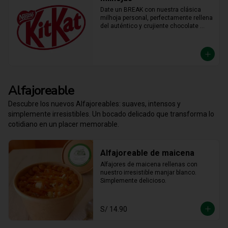
Date un BREAK con nuestra clásica 
milhoja personal, perfectamente rellena 
del auténtico y crujiente chocolate 
KitKat. Hojaldre y chocolate en la 
porción individual ideal para 
desconectar y disfrutar de un placer 
crujiente que no vas a querer compartir.
Alfajoreable
Descubre los nuevos Alfajoreables: suaves, intensos y
simplemente irresistibles. Un bocado delicado que transforma lo
cotidiano en un placer memorable.
Alfajoreable de maicena
Alfajores de maicena rellenas con 
nuestro irresistible manjar blanco. 
Simplemente delicioso.
S/ 14.90