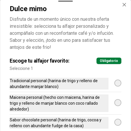
chocolate x 17
Dulce mimo
8 pecana /4 maicena /5 chocolate
Disfruta de un momento único con nuestra oferta
S/ 19.90
irresistible: selecciona tu alfajor personalizado y
acompáñalo con un reconfortante café y/o infución.
Sabor y elección, ¡todo en uno para satisfacer tus
Tradicional / Chocolate /
antojos de este frio!
Maicena x 19
10 Tradicional / 5 Chocolate / 4 
Escoge tu alfajor favorito:
Obligatorio
Maicena
Seleccione 1
S/ 19.90
Tradicional personal (harina de trigo y relleno de
abundante manjar blanco)
Mini alfajores caja 4 sabores
Maicena personal (hecho con maicena, harina de
trigo y relleno de manjar blanco con coco rallado
alrededor)
4 sabores caja x 19
Sabor chocolate personal (harina de trigo, cocoa y
tradicional / chocolate /
relleno con abundante fudge de la casa)
4 deliciosos sabores de alfajores, 5 