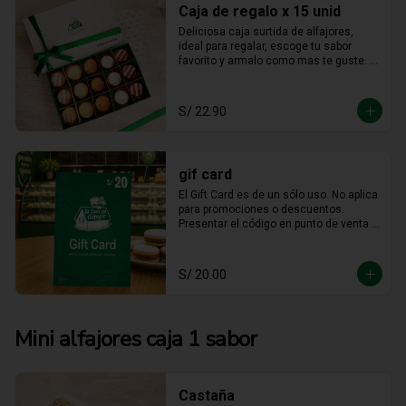
Caja de regalo x 15 unid
Deliciosa caja surtida de alfajores, 
ideal para regalar, escoge tu sabor 
favorito y armalo como mas te guste. 
(solo se puede escger hasta 15 
unidades).
S/ 22.90
gif card
El Gift Card es de un sólo uso. No aplica 
para promociones o descuentos. 
Presentar el código en punto de venta o 
mediante WhatsApp De ser menor el 
consumo no hay devolución en 
efectivo. No es acumulable. No puede 
S/ 20.00
ser reemplazado por dinero, ni usado 
en otras promociones. No válido en  
Mall  Plaza Angamos, Real Plaza 
Salaverry, Real Plaza Brasil y la 
Mini alfajores caja 1 sabor
provincia de Chiclayo. No válido para 
Rappi ni compras web.
Castaña