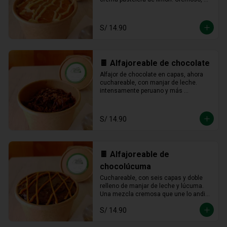
fresco y listo para devorarse a 
cucharadas.
S/ 14.90
🍫 Alfajoreable de chocolate
Alfajor de chocolate en capas, ahora 
cuchareable, con manjar de leche. 
intensamente peruano y más 
provocador que nunca en cada 
cucharada.
S/ 14.90
🍫 Alfajoreable de
chocolúcuma
Cuchareable, con seis capas y doble 
relleno de manjar de leche y lúcuma. 
Una mezcla cremosa que une lo andino 
con lo dulce en cada cucharada.
S/ 14.90