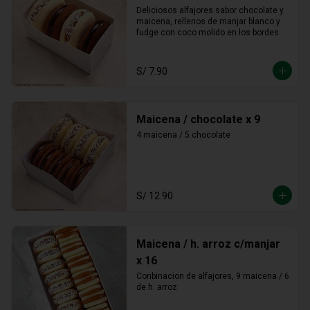
Deliciosos alfajores sabor chocolate y 
maicena, rellenos de manjar blanco y 
fudge con coco molido en los bordes.
S/ 7.90
Maicena / chocolate x 9
4 maicena / 5 chocolate
S/ 12.90
Maicena / h. arroz c/manjar
x 16
Conbinacion de alfajores, 9 maicena / 6 
de h. arroz