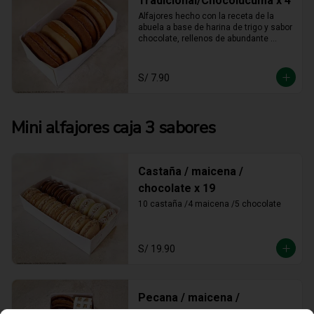
Tradicional/Chocolúcuma x 4
Alfajores hecho con la receta de la 
abuela a base de harina de trigo y sabor 
chocolate, rellenos de abundante 
manjar blanco tradicional y manjar 
blanco de lúcuma
S/ 7.90
Mini alfajores caja 3 sabores
Castaña / maicena /
chocolate x 19
10 castaña /4 maicena /5 chocolate
S/ 19.90
Pecana / maicena /