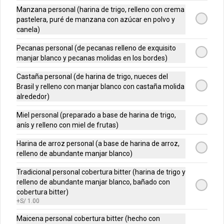
castaña / maicena
tradicionales, 5 sabor a chocolate, 5 
Manzana personal (harina de trigo, relleno con crema
castaña y 4 maicena
pastelera, puré de manzana con azúcar en polvo y
canela)
S/ 19.90
Pecanas personal (de pecanas relleno de exquisito
manjar blanco y pecanas molidas en los bordes)
Caja 4 sabores chica
Castaña personal (de harina de trigo, nueces del
Una caja irresistible de mini alfajores 
gourmet con una combinación fresca y 
Brasil y relleno con manjar blanco con castaña molida
sofisticada: manzana dulce y delicada, 
alrededor)
maracuyá vibrante y tropical, limón 
refrescante y cheesecake cremoso. Un 
Miel personal (preparado a base de harina de trigo,
equilibrio perfecto entre acidez y 
S/ 12.90
anís y relleno con miel de frutas)
dulzura en cada bocado, ideal para 
sorprender y disfrutar.
Harina de arroz personal (a base de harina de arroz,
relleno de abundante manjar blanco)
Caja 4 sabores loncherita
Una caja irresistible de mini alfajores 
Tradicional personal cobertura bitter (harina de trigo y
gourmet con una combinación fresca y 
relleno de abundante manjar blanco, bañado con
sofisticada: manzana dulce y delicada, 
cobertura bitter)
maracuyá vibrante y tropical, limón 
refrescante y cheesecake cremoso. Un 
+
S/ 1.00
equilibrio perfecto entre acidez y 
S/ 7.90
dulzura en cada bocado, ideal para 
Maicena personal cobertura bitter (hecho con
sorprender y disfrutar.