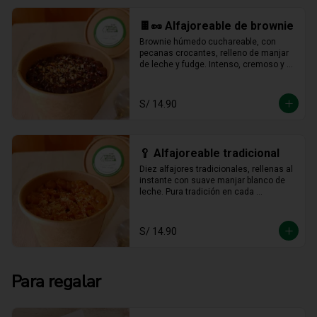
🍫🥜 Alfajoreable de brownie
Brownie húmedo cuchareable, con 
pecanas crocantes, relleno de manjar 
de leche y fudge. Intenso, cremoso y 
hecho para darse un gustito sin culpa.
S/ 14.90
🥄 Alfajoreable tradicional
Diez alfajores tradicionales, rellenas al 
instante con suave manjar blanco de 
leche. Pura tradición en cada 
cucharada.
S/ 14.90
Para regalar