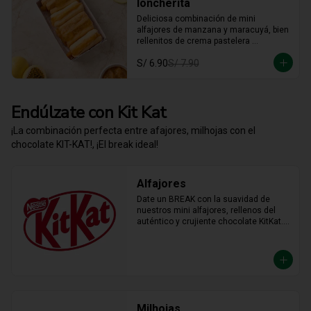
loncherita
Deliciosa combinación de mini 
alfajores de manzana y maracuyá, bien 
rellenitos de crema pastelera 
tradicional, relleno de manzana y 
S/ 6.90
S/ 7.90
crema de maracuyá... Irresistible!!
Endúlzate con Kit Kat
¡La combinación perfecta entre afajores, milhojas con el
chocolate KIT-KAT!, ¡El break ideal!
Alfajores
Date un BREAK con la suavidad de 
nuestros mini alfajores, rellenos del 
auténtico y crujiente chocolate KitKat. 
La combinación perfecta y en el tamaño 
justo para transformar cualquier 
momento del día en un bocado 
irresistible.
Milhojas