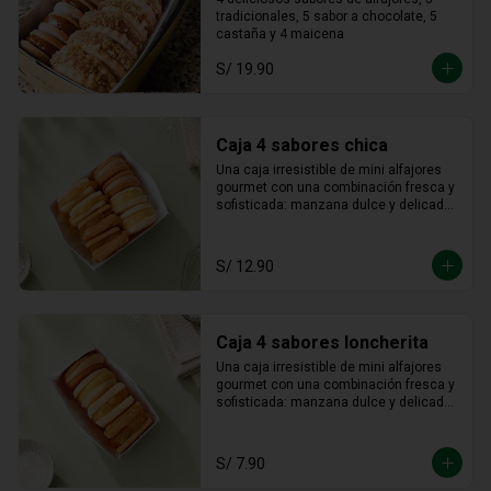
castaña / maicena
tradicionales, 5 sabor a chocolate, 5 
castaña y 4 maicena
S/ 19.90
Caja 4 sabores chica
Una caja irresistible de mini alfajores 
gourmet con una combinación fresca y 
sofisticada: manzana dulce y delicada, 
maracuyá vibrante y tropical, limón 
refrescante y cheesecake cremoso. Un 
equilibrio perfecto entre acidez y 
S/ 12.90
dulzura en cada bocado, ideal para 
sorprender y disfrutar.
Caja 4 sabores loncherita
Una caja irresistible de mini alfajores 
gourmet con una combinación fresca y 
sofisticada: manzana dulce y delicada, 
maracuyá vibrante y tropical, limón 
refrescante y cheesecake cremoso. Un 
equilibrio perfecto entre acidez y 
S/ 7.90
dulzura en cada bocado, ideal para 
sorprender y disfrutar.