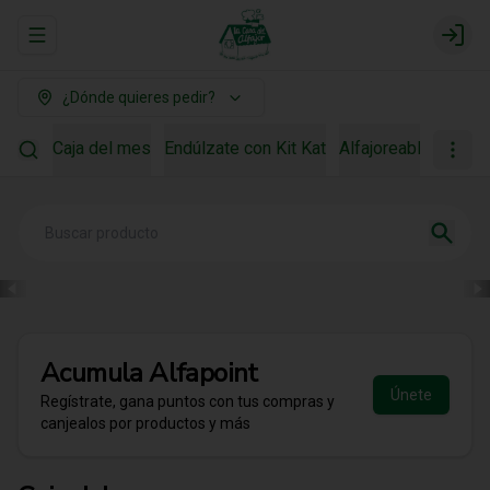
Abrir menu de navegación
Login
¿Dónde quieres pedir?
Caja del mes
Endúlzate con Kit Kat
Alfajoreable
Para r
Acumula
Alfapoint
Únete
Regístrate, gana puntos con tus compras y
canjealos por productos y más