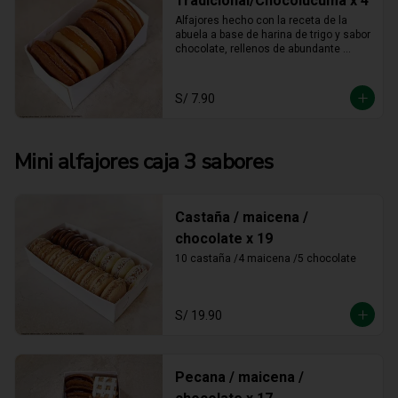
Tradicional/Chocolúcuma x 4
Alfajores hecho con la receta de la 
abuela a base de harina de trigo y sabor 
chocolate, rellenos de abundante 
manjar blanco tradicional y manjar 
blanco de lúcuma
S/ 7.90
Mini alfajores caja 3 sabores
Castaña / maicena /
chocolate x 19
10 castaña /4 maicena /5 chocolate
S/ 19.90
Pecana / maicena /