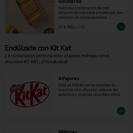
loncherita
Deliciosa combinación de mini 
alfajores de manzana y maracuyá, bien 
rellenitos de crema pastelera 
tradicional, relleno de manzana y 
S/ 6.90
S/ 7.90
crema de maracuyá... Irresistible!!
Endúlzate con Kit Kat
¡La combinación perfecta entre afajores, milhojas con el
chocolate KIT-KAT!, ¡El break ideal!
Alfajores
Date un BREAK con la suavidad de 
nuestros mini alfajores, rellenos del 
auténtico y crujiente chocolate KitKat. 
La combinación perfecta y en el tamaño 
justo para transformar cualquier 
momento del día en un bocado 
irresistible.
Milhojas