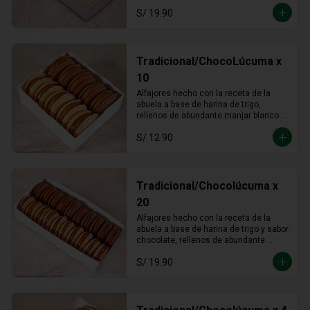
S/ 19.90
Tradicional/ChocoLúcuma x
10
Alfajores hecho con la receta de la 
abuela a base de harina de trigo, 
rellenos de abundante manjar blanco 
tradicional y manjar blanco de lúcuma
S/ 12.90
Tradicional/Chocolúcuma x
20
Alfajores hecho con la receta de la 
abuela a base de harina de trigo y sabor 
chocolate, rellenos de abundante 
manjar blanco tradicional y manjar 
S/ 19.90
blanco de lúcuma