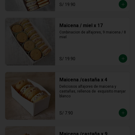
S/ 19.90
Maicena / miel x 17
Conbinacion de alfajores, 9 maicena / 8 
miel
S/ 19.90
Maicena /castaña x 4
Deliciosos alfajores de maicena y 
castañas, rellenos de  exquisito manjar 
blanco
S/ 7.90
Maicena /castaña x 9