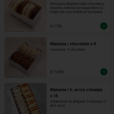
Deliciosos alfajores sabor chocolate y 
maicena, rellenos de manjar blanco y 
fudge con coco molido en los bordes.
S/ 7.90
Maicena / chocolate x 9
4 maicena / 5 chocolate
S/ 12.90
Maicena / h. arroz c/manjar
x 16
Conbinacion de alfajores, 9 maicena / 6 
de h. arroz