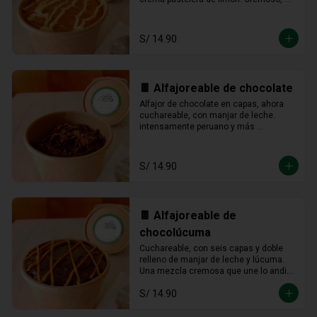
fresco y listo para devorarse a 
cucharadas.
S/ 14.90
🍫 Alfajoreable de chocolate
Alfajor de chocolate en capas, ahora 
cuchareable, con manjar de leche. 
intensamente peruano y más 
provocador que nunca en cada 
cucharada.
S/ 14.90
🍫 Alfajoreable de
chocolúcuma
Cuchareable, con seis capas y doble 
relleno de manjar de leche y lúcuma. 
Una mezcla cremosa que une lo andino 
con lo dulce en cada cucharada.
S/ 14.90