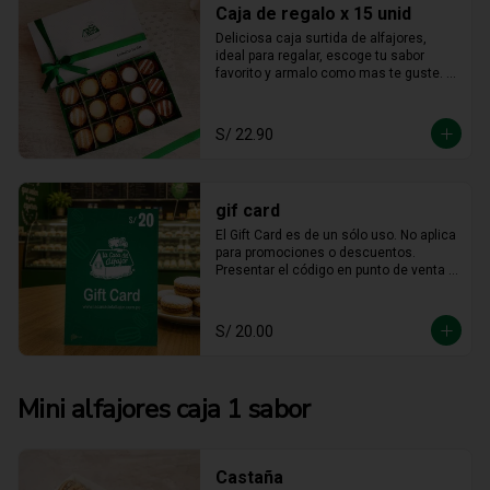
Caja de regalo x 15 unid
Deliciosa caja surtida de alfajores, 
ideal para regalar, escoge tu sabor 
favorito y armalo como mas te guste. 
(solo se puede escger hasta 15 
unidades).
S/ 22.90
gif card
El Gift Card es de un sólo uso. No aplica 
para promociones o descuentos. 
Presentar el código en punto de venta o 
mediante WhatsApp De ser menor el 
consumo no hay devolución en 
efectivo. No es acumulable. No puede 
S/ 20.00
ser reemplazado por dinero, ni usado 
en otras promociones. No válido en  
Mall  Plaza Angamos, Real Plaza 
Salaverry, Real Plaza Brasil y la 
Mini alfajores caja 1 sabor
provincia de Chiclayo. No válido para 
Rappi ni compras web.
Castaña