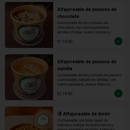
Alfajoreable de pionono de
chocolate
Cuchareable de biscochuelo de 
chocolate, con crema pastelera, 
almíbar y fudge. suave, intenso y 
totalmente irresistible en cada 
S/ 14.90
cucharada.
Alfajoreable de pionono de
vainilla
Cuchareable de biscochuelo de pionono 
cuchareable, bañado en almíbar, con 
crema pastelera, manjar blanco y 
fudge. Suave, dulce y una delicia que 
S/ 14.90
se disfruta a cucharadas.
🍋 Alfajoreable de limón
Cuchareable con finas tapas de 
maicena, manjar de leche fresca y 
crema pastelera de limón. Cremoso, 