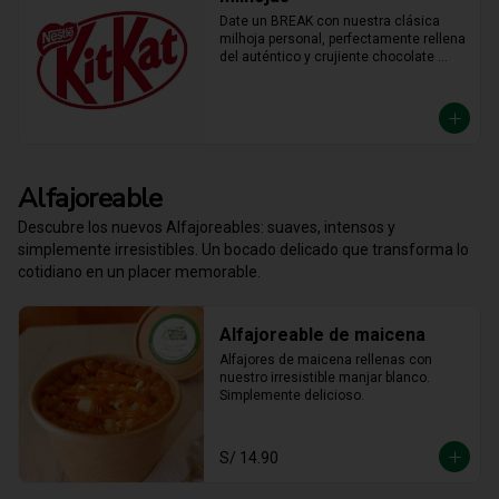
Date un BREAK con nuestra clásica 
milhoja personal, perfectamente rellena 
del auténtico y crujiente chocolate 
KitKat. Hojaldre y chocolate en la 
porción individual ideal para 
desconectar y disfrutar de un placer 
crujiente que no vas a querer compartir.
Alfajoreable
Descubre los nuevos Alfajoreables: suaves, intensos y
simplemente irresistibles. Un bocado delicado que transforma lo
cotidiano en un placer memorable.
Alfajoreable de maicena
Alfajores de maicena rellenas con 
nuestro irresistible manjar blanco. 
Simplemente delicioso.
S/ 14.90