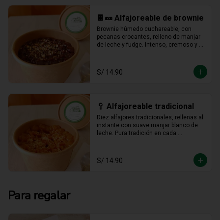
🍫🥜 Alfajoreable de brownie
Brownie húmedo cuchareable, con 
pecanas crocantes, relleno de manjar 
de leche y fudge. Intenso, cremoso y 
hecho para darse un gustito sin culpa.
S/ 14.90
🥄 Alfajoreable tradicional
Diez alfajores tradicionales, rellenas al 
instante con suave manjar blanco de 
leche. Pura tradición en cada 
cucharada.
S/ 14.90
Para regalar