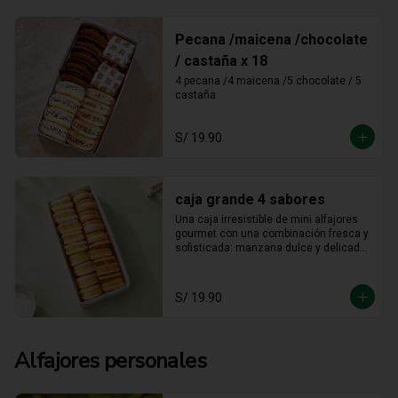
Pecana /maicena /chocolate
/ castaña x 18
4 pecana /4 maicena /5 chocolate / 5 
castaña
S/ 19.90
caja grande 4 sabores
Una caja irresistible de mini alfajores 
gourmet con una combinación fresca y 
sofisticada: manzana dulce y delicada, 
maracuyá vibrante y tropical, limón 
refrescante y cheesecake cremoso. Un 
equilibrio perfecto entre acidez y 
S/ 19.90
dulzura en cada bocado, ideal para 
sorprender y disfrutar.
Alfajores personales