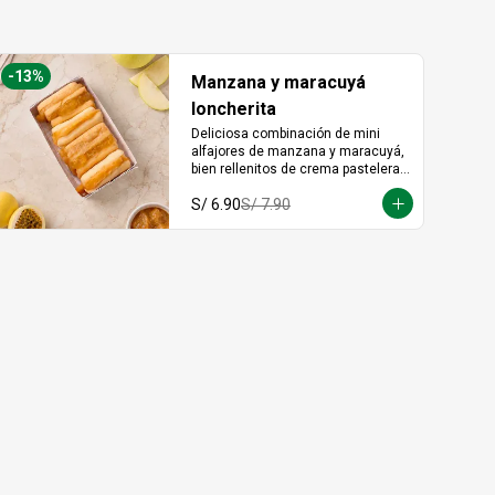
-
13
%
Manzana y maracuyá
loncherita
Deliciosa combinación de mini 
alfajores de manzana y maracuyá, 
bien rellenitos de crema pastelera 
tradicional, relleno de manzana y 
S/ 6.90
S/ 7.90
crema de maracuyá... Irresistible!!