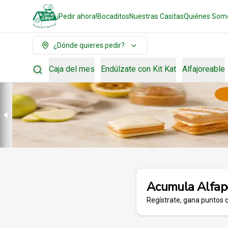
¡Pedir ahora!
Bocaditos
Nuestras Casitas
Quiénes Som
¿Dónde quieres pedir?
Caja del mes
Endúlzate con Kit Kat
Alfajoreable
Acumula
Alfap
Regístrate, gana puntos 