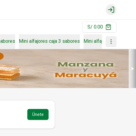
Login
S/ 0.00
 sabores
Mini alfajores caja 3 sabores
Mini alfajores caja 4 sa
Únete