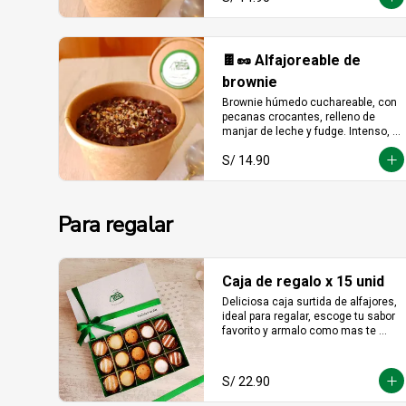
🍫🥜 Alfajoreable de
brownie
Brownie húmedo cuchareable, con 
pecanas crocantes, relleno de 
manjar de leche y fudge. Intenso, 
cremoso y hecho para darse un 
S/ 14.90
gustito sin culpa.
Para regalar
Caja de regalo x 15 unid
Deliciosa caja surtida de alfajores, 
ideal para regalar, escoge tu sabor 
favorito y armalo como mas te 
guste. (solo se puede escger hasta 
15 unidades).
S/ 22.90