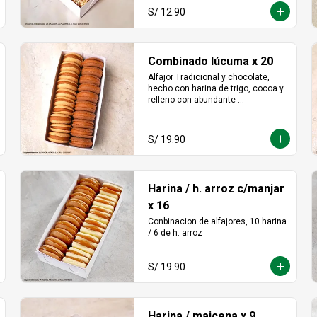
S/ 12.90
Combinado lúcuma x 20
Alfajor Tradicional y chocolate, 
hecho con harina de trigo, cocoa y 
relleno con abundante 
manjarblanco de lúcuma
S/ 19.90
Harina / h. arroz c/manjar
x 16
Conbinacion de alfajores, 10 harina 
/ 6 de h. arroz
S/ 19.90
Harina / maicena x 9