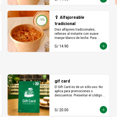
🥄 Alfajoreable
tradicional
Diez alfajores tradicionales, 
rellenas al instante con suave 
manjar blanco de leche. Pura 
tradición en cada cucharada.
S/ 14.90
gif card
El Gift Card es de un sólo uso. No 
aplica para promociones o 
descuentos. Presentar el código en 
punto de venta o mediante 
WhatsApp De ser menor el 
consumo no hay devolución en 
S/ 20.00
efectivo. No es acumulable. No 
puede ser reemplazado por dinero, 