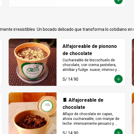
de un placer crujiente que no vas a 
querer compartir.
emente irresistibles. Un bocado delicado que transforma lo cotidiano e
Alfajoreable de pionono
de chocolate
Cuchareable de biscochuelo de 
chocolate, con crema pastelera, 
almíbar y fudge. suave, intenso y 
totalmente irresistible en cada 
S/ 14.90
cucharada.
🍫 Alfajoreable de
chocolate
Alfajor de chocolate en capas, 
ahora cuchareable, con manjar de 
leche. intensamente peruano y 
más provocador que nunca en 
S/ 14.90
cada cucharada.