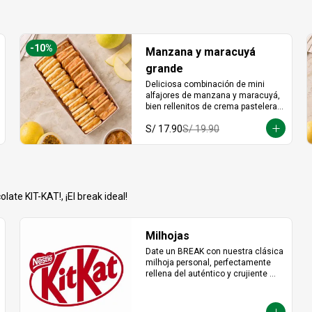
-
10
%
Manzana y maracuyá
grande
Deliciosa combinación de mini 
alfajores de manzana y maracuyá, 
bien rellenitos de crema pastelera 
tradicional, relleno de manzana y 
S/ 17.90
S/ 19.90
crema de maracuyá... Irresistible!!
late KIT-KAT!, ¡El break ideal!
Milhojas
Date un BREAK con nuestra clásica 
milhoja personal, perfectamente 
rellena del auténtico y crujiente 
chocolate KitKat. Hojaldre y 
chocolate en la porción individual 
ideal para desconectar y disfrutar 