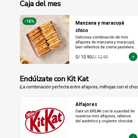
Caja del mes
-
16
%
Manzana y maracuyá
chico
Deliciosa combinación de mini 
alfajores de manzana y maracuyá, 
bien rellenitos de crema pastelera 
tradicional, relleno de manzana y 
S/ 10.90
S/ 12.90
crema de maracuyá... Irresistible!!
Endúlzate con Kit Kat
¡La combinación perfecta entre afajores, milhojas con el choco
Alfajores
Date un BREAK con la suavidad de 
nuestros mini alfajores, rellenos 
del auténtico y crujiente chocolate 
KitKat. La combinación perfecta y 
en el tamaño justo para 
transformar cualquier momento del 