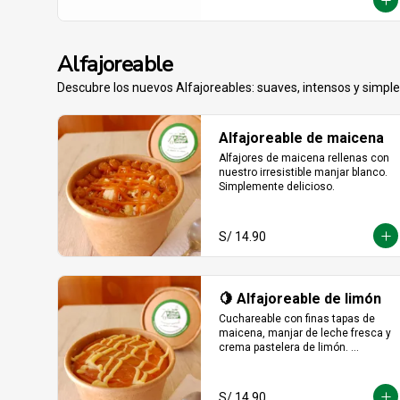
día en un bocado irresistible.
Alfajoreable
Descubre los nuevos Alfajoreables: suaves, intensos y simpl
Alfajoreable de maicena
Alfajores de maicena rellenas con 
nuestro irresistible manjar blanco. 
Simplemente delicioso.
S/ 14.90
🍋 Alfajoreable de limón
Cuchareable con finas tapas de 
maicena, manjar de leche fresca y 
crema pastelera de limón. 
Cremoso, fresco y listo para 
devorarse a cucharadas.
S/ 14.90