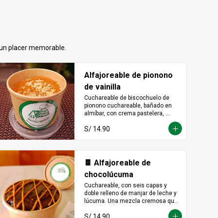
n un placer memorable.
Alfajoreable de pionono
de vainilla
Cuchareable de biscochuelo de 
pionono cuchareable, bañado en 
almíbar, con crema pastelera, 
manjar blanco y fudge. Suave, 
S/ 14.90
dulce y una delicia que se disfruta 
a cucharadas.
🍫 Alfajoreable de
chocolúcuma
Cuchareable, con seis capas y 
doble relleno de manjar de leche y 
lúcuma. Una mezcla cremosa que 
une lo andino con lo dulce en cada 
S/ 14.90
cucharada.