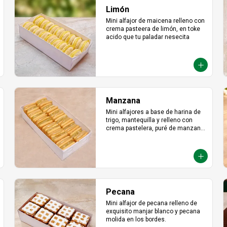
Limón
Mini alfajor de maicena relleno con 
crema pasteera de limón, en toke 
acido que tu paladar nesecita
Manzana
Mini alfajores a base de harina de 
trigo, mantequilla y relleno con 
crema pastelera, puré de manzana 
con azúcar en polvo y canela.
Pecana
Mini alfajor de pecana relleno de 
exquisito manjar blanco y pecana 
molida en los bordes.