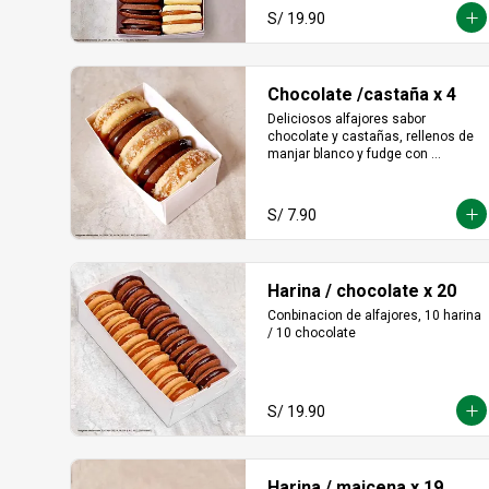
S/ 19.90
Chocolate /castaña x 4
Deliciosos alfajores sabor 
chocolate y castañas, rellenos de 
manjar blanco y fudge con 
castañas molidas en los bordes.
S/ 7.90
Harina / chocolate x 20
Conbinacion de alfajores, 10 harina 
/ 10 chocolate
S/ 19.90
Harina / maicena x 19