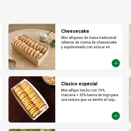
ni usado en otras promociones. No 
válido en  Mall  Plaza Angamos, 
Real Plaza Salaverry, Real Plaza 
Brasil y la provincia de Chiclayo. No 
válido para Rappi ni compras web.
Cheesecake
Mini alfajores de masa tradicional 
rellenos de crema de cheesecake 
y espolvoreado con azúcar en 
polvo.
Clasico especial
Mini alfajor hecho con 70% 
maicena + 30% harina de trigo para 
una textura que se derrite al toque. 
Relleno de manjar hecho con leche 
fresca, dulce, cremoso y un toque 
saladito.