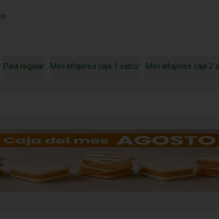
os
Para regalar
Mini alfajores caja 1 sabor
Mini alfajores caja 2
oint
con tus compras y canjealos por productos y más