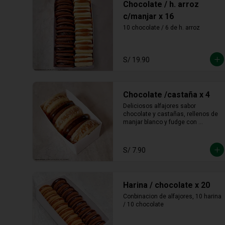
S/ 19.90
Chocolate /castaña x 4
Deliciosos alfajores sabor 
chocolate y castañas, rellenos de 
manjar blanco y fudge con 
castañas molidas en los bordes.
S/ 7.90
Harina / chocolate x 20
Conbinacion de alfajores, 10 harina 
/ 10 chocolate
S/ 19.90
Harina / maicena x 19