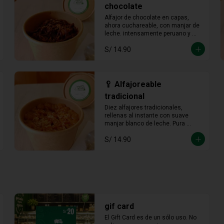
🥄 Alfajoreable
tradicional
Diez alfajores tradicionales, 
rellenas al instante con suave 
manjar blanco de leche. Pura 
tradición en cada cucharada.
S/ 14.90
gif card
El Gift Card es de un sólo uso. No 
aplica para promociones o 
descuentos. Presentar el código en 
punto de venta o mediante 
WhatsApp De ser menor el 
consumo no hay devolución en 
S/ 20.00
efectivo. No es acumulable. No 
puede ser reemplazado por dinero, 