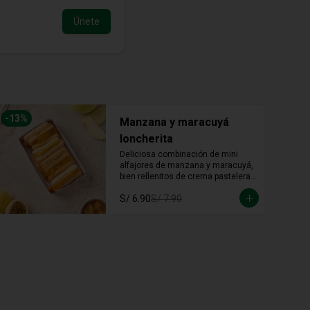
-
13
%
Manzana y maracuyá
loncherita
Deliciosa combinación de mini 
alfajores de manzana y maracuyá, 
bien rellenitos de crema pastelera 
tradicional, relleno de manzana y 
S/ 6.90
S/ 7.90
crema de maracuyá... Irresistible!!