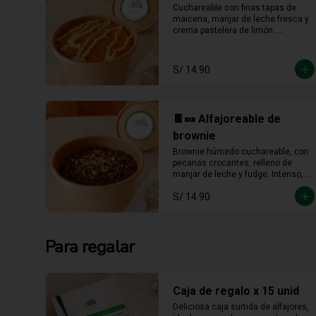
🍫🥜 Alfajoreable de
brownie
Brownie húmedo cuchareable, con 
pecanas crocantes, relleno de 
manjar de leche y fudge. Intenso, 
cremoso y hecho para darse un 
S/ 14.90
gustito sin culpa.
Para regalar
Caja de regalo x 15 unid
Deliciosa caja surtida de alfajores, 
ideal para regalar, escoge tu sabor 
favorito y armalo como mas te 
guste. (solo se puede escger hasta 
15 unidades).
S/ 22.90