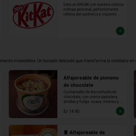
de un placer crujiente que no vas a 
querer compartir.
emente irresistibles. Un bocado delicado que transforma lo cotidiano e
Alfajoreable de pionono
de chocolate
Cuchareable de biscochuelo de 
chocolate, con crema pastelera, 
almíbar y fudge. suave, intenso y 
totalmente irresistible en cada 
S/ 14.90
cucharada.
🍫 Alfajoreable de
chocolate
Alfajor de chocolate en capas, 
ahora cuchareable, con manjar de 
leche. intensamente peruano y 
más provocador que nunca en 
S/ 14.90
cada cucharada.