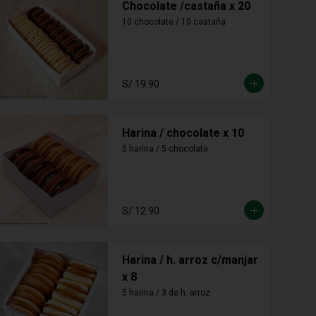
S/ 19.90
Harina / chocolate x 10
5 harina / 5 chocolate
S/ 12.90
Harina / h. arroz c/manjar
x 8
5 harina / 3 de h. arroz
S/ 12.90
Harina / miel x 18 und