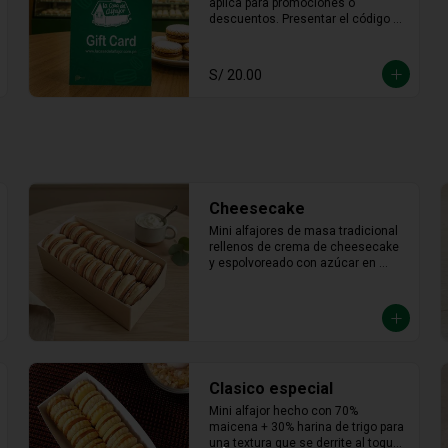
ni usado en otras promociones. No 
válido en  Mall  Plaza Angamos, 
Real Plaza Salaverry, Real Plaza 
Brasil y la provincia de Chiclayo. No 
válido para Rappi ni compras web.
Cheesecake
Mini alfajores de masa tradicional 
rellenos de crema de cheesecake 
y espolvoreado con azúcar en 
polvo.
Clasico especial
Mini alfajor hecho con 70% 
maicena + 30% harina de trigo para 
una textura que se derrite al toque. 
Relleno de manjar hecho con leche 
fresca, dulce, cremoso y un toque 
saladito.