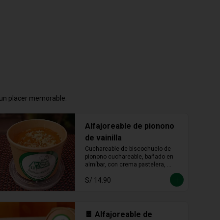
n un placer memorable.
Alfajoreable de pionono
de vainilla
Cuchareable de biscochuelo de 
pionono cuchareable, bañado en 
almíbar, con crema pastelera, 
manjar blanco y fudge. Suave, 
S/ 14.90
dulce y una delicia que se disfruta 
a cucharadas.
🍫 Alfajoreable de
chocolúcuma
Cuchareable, con seis capas y 
doble relleno de manjar de leche y 
lúcuma. Una mezcla cremosa que 
une lo andino con lo dulce en cada 
S/ 14.90
cucharada.