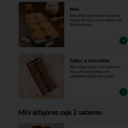
Sabor a chocolate
Mini alfajor hecho con harina de 
trigo, cocoa y relleno con 
abundante fudge de la casa.
Mini alfajores caja 2 sabores
Chocolate / h. arroz
c/manjar x 16
10 chocolate / 6 de h. arroz