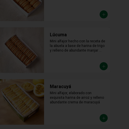
Lúcuma
Mini alfajor hecho con la receta de 
la abuela a base de harina de trigo 
y relleno de abundante manjar 
blanco de lúcuma.
Maracuyá
Mini alfajor, elaborado con 
exquisita harina de arroz y relleno 
abundante crema de maracuyá
Pistacho
Mini alfajores de pistacho rellenos 
de manjarblanco, con trosos de 
pistacho al rededor