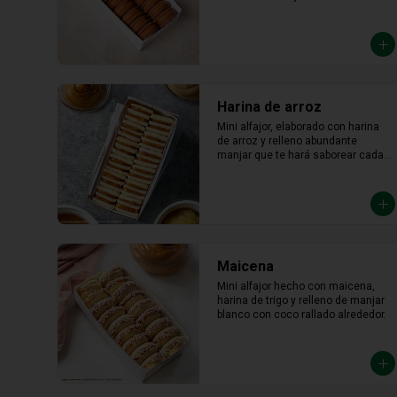
Harina de arroz
Mini alfajor, elaborado con harina 
de arroz y relleno abundante 
manjar que te hará saborear cada 
bocado
Maicena
Mini alfajor hecho con maicena, 
harina de trigo y relleno de manjar 
blanco con coco rallado alrededor.
Miel
Mini alfajor preparado a base de 
harina de trigo, anís y relleno con 
miel de frutas.