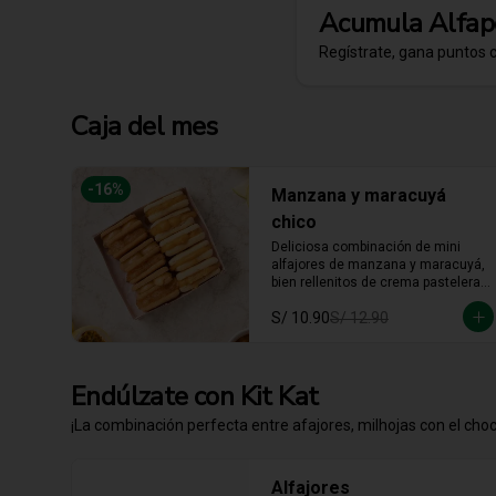
Caja del mes
-
16
%
Manzana y maracuyá
chico
Deliciosa combinación de mini 
alfajores de manzana y maracuyá, 
bien rellenitos de crema pastelera 
tradicional, relleno de manzana y 
S/ 10.90
S/ 12.90
crema de maracuyá... Irresistible!!
Endúlzate con Kit Kat
¡La combinación perfecta entre afajores, milhojas con el choco
Alfajores
Date un BREAK con la suavidad de 
nuestros mini alfajores, rellenos 
del auténtico y crujiente chocolate 
KitKat. La combinación perfecta y 
en el tamaño justo para 
transformar cualquier momento del 