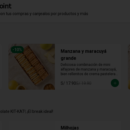
-
10
%
Manzana y maracuyá
grande
Deliciosa combinación de mini 
alfajores de manzana y maracuyá, 
bien rellenitos de crema pastelera 
tradicional, relleno de manzana y 
S/ 17.90
S/ 19.90
crema de maracuyá... Irresistible!!
late KIT-KAT!, ¡El break ideal!
Milhojas
Date un BREAK con nuestra clásica 
milhoja personal, perfectamente 
rellena del auténtico y crujiente 
chocolate KitKat. Hojaldre y 
chocolate en la porción individual 
ideal para desconectar y disfrutar 