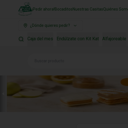
¡Pedir ahora!
Bocaditos
Nuestras Casitas
Quiénes Som
¿Dónde quieres pedir?
Caja del mes
Endúlzate con Kit Kat
Alfajoreable
Acumula
Alfap
Regístrate, gana puntos 