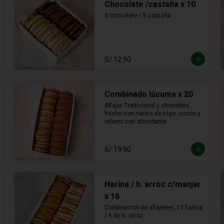
S/ 12.90
Combinado lúcuma x 20
Alfajor Tradicional y chocolate, 
hecho con harina de trigo, cocoa y 
relleno con abundante 
manjarblanco de lúcuma
S/ 19.90
Harina / h. arroz c/manjar
x 16
Conbinacion de alfajores, 10 harina 
/ 6 de h. arroz
S/ 19.90
Harina / maicena x 9