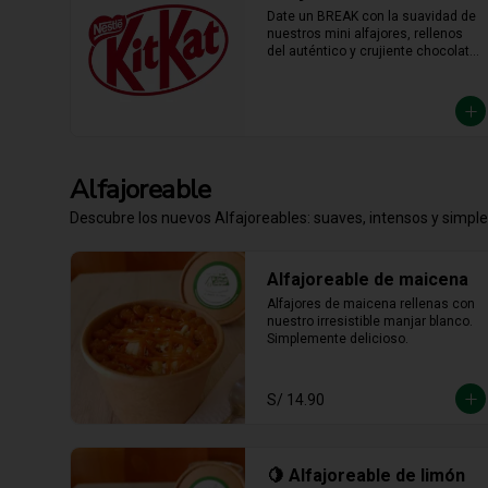
día en un bocado irresistible.
Alfajoreable
Descubre los nuevos Alfajoreables: suaves, intensos y simpl
Alfajoreable de maicena
Alfajores de maicena rellenas con 
nuestro irresistible manjar blanco. 
Simplemente delicioso.
S/ 14.90
🍋 Alfajoreable de limón
Cuchareable con finas tapas de 
maicena, manjar de leche fresca y 
crema pastelera de limón. 
Cremoso, fresco y listo para 
devorarse a cucharadas.
S/ 14.90