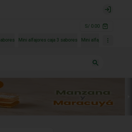
Login
S/ 0.00
 sabores
Mini alfajores caja 3 sabores
Mini alfajores caja 4 sa
Únete