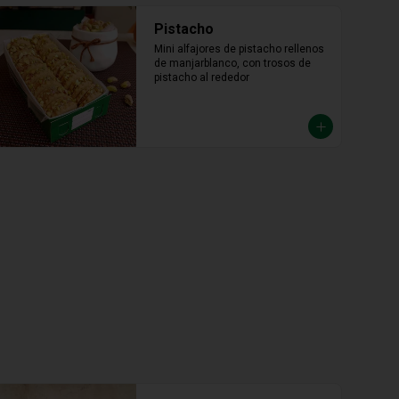
Chocolate /castaña x 20
10 chocolate / 10 castaña