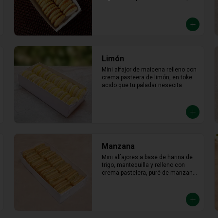
Limón
Mini alfajor de maicena relleno con 
crema pasteera de limón, en toke 
acido que tu paladar nesecita
Manzana
Mini alfajores a base de harina de 
trigo, mantequilla y relleno con 
crema pastelera, puré de manzana 
con azúcar en polvo y canela.
Pecana
Mini alfajor de pecana relleno de 
exquisito manjar blanco y pecana 
molida en los bordes.