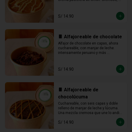
fresco y listo para devorarse a 
cucharadas.
S/ 14.90
🍫 Alfajoreable de chocolate
Alfajor de chocolate en capas, ahora 
cuchareable, con manjar de leche. 
intensamente peruano y más 
provocador que nunca en cada 
cucharada.
S/ 14.90
🍫 Alfajoreable de
chocolúcuma
Cuchareable, con seis capas y doble 
relleno de manjar de leche y lúcuma. 
Una mezcla cremosa que une lo andino 
con lo dulce en cada cucharada.
S/ 14.90