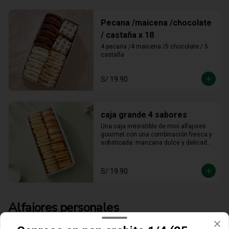
Pecana /maicena /chocolate
/ castaña x 18
4 pecana /4 maicena /5 chocolate / 5 
castaña
S/ 19.90
caja grande 4 sabores
Una caja irresistible de mini alfajores 
gourmet con una combinación fresca y 
sofisticada: manzana dulce y delicada, 
maracuyá vibrante y tropical, limón 
refrescante y cheesecake cremoso. Un 
equilibrio perfecto entre acidez y 
S/ 19.90
dulzura en cada bocado, ideal para 
sorprender y disfrutar.
Alfajores personales