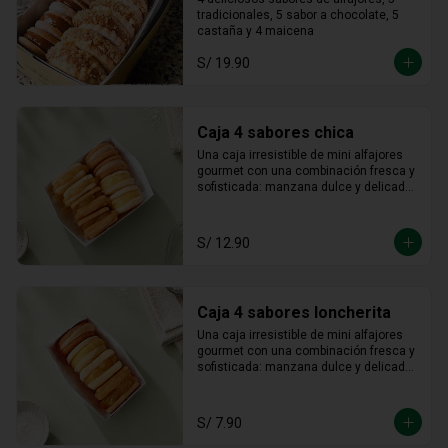
castaña / maicena
tradicionales, 5 sabor a chocolate, 5 
castaña y 4 maicena
S/ 19.90
Caja 4 sabores chica
Una caja irresistible de mini alfajores 
gourmet con una combinación fresca y 
sofisticada: manzana dulce y delicada, 
maracuyá vibrante y tropical, limón 
refrescante y cheesecake cremoso. Un 
equilibrio perfecto entre acidez y 
S/ 12.90
dulzura en cada bocado, ideal para 
sorprender y disfrutar.
Caja 4 sabores loncherita
Una caja irresistible de mini alfajores 
gourmet con una combinación fresca y 
sofisticada: manzana dulce y delicada, 
maracuyá vibrante y tropical, limón 
refrescante y cheesecake cremoso. Un 
equilibrio perfecto entre acidez y 
S/ 7.90
dulzura en cada bocado, ideal para 
sorprender y disfrutar.