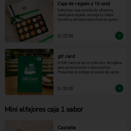
Caja de regalo x 15 unid
Deliciosa caja surtida de alfajores, 
ideal para regalar, escoge tu sabor 
favorito y armalo como mas te guste. 
(solo se puede escger hasta 15 
unidades).
S/ 22.90
gif card
El Gift Card es de un sólo uso. No aplica 
para promociones o descuentos. 
Presentar el código en punto de venta o 
mediante WhatsApp De ser menor el 
consumo no hay devolución en 
efectivo. No es acumulable. No puede 
S/ 20.00
ser reemplazado por dinero, ni usado 
en otras promociones. No válido en  
Mall  Plaza Angamos, Real Plaza 
Salaverry, Real Plaza Brasil y la 
Mini alfajores caja 1 sabor
provincia de Chiclayo. No válido para 
Rappi ni compras web.
Castaña