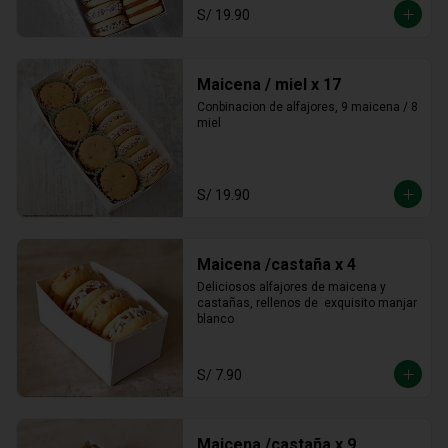
S/ 19.90
Maicena / miel x 17
Conbinacion de alfajores, 9 maicena / 8 
miel
S/ 19.90
Maicena /castaña x 4
Deliciosos alfajores de maicena y 
castañas, rellenos de  exquisito manjar 
blanco
S/ 7.90
Maicena /castaña x 9