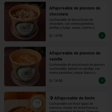
Alfajoreable de pionono de
chocolate
Cuchareable de biscochuelo de 
chocolate, con crema pastelera, 
almíbar y fudge. suave, intenso y 
totalmente irresistible en cada 
S/ 14.90
cucharada.
Alfajoreable de pionono de
vainilla
Cuchareable de biscochuelo de pionono 
cuchareable, bañado en almíbar, con 
crema pastelera, manjar blanco y 
fudge. Suave, dulce y una delicia que 
S/ 14.90
se disfruta a cucharadas.
🍋 Alfajoreable de limón
Cuchareable con finas tapas de 
maicena, manjar de leche fresca y 
crema pastelera de limón. Cremoso, 