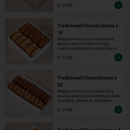
S/ 19.90
Tradicional/ChocoLúcuma x
10
Alfajores hecho con la receta de la 
abuela a base de harina de trigo, 
rellenos de abundante manjar blanco 
tradicional y manjar blanco de lúcuma
S/ 12.90
Tradicional/Chocolúcuma x
20
Alfajores hecho con la receta de la 
abuela a base de harina de trigo y sabor 
chocolate, rellenos de abundante 
manjar blanco tradicional y manjar 
S/ 19.90
blanco de lúcuma