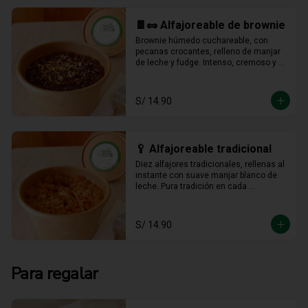
🍫🥜 Alfajoreable de brownie
Brownie húmedo cuchareable, con 
pecanas crocantes, relleno de manjar 
de leche y fudge. Intenso, cremoso y 
hecho para darse un gustito sin culpa.
S/ 14.90
🥄 Alfajoreable tradicional
Diez alfajores tradicionales, rellenas al 
instante con suave manjar blanco de 
leche. Pura tradición en cada 
cucharada.
S/ 14.90
Para regalar