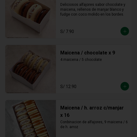
Deliciosos alfajores sabor chocolate y 
maicena, rellenos de manjar blanco y 
fudge con coco molido en los bordes.
S/ 7.90
Maicena / chocolate x 9
4 maicena / 5 chocolate
S/ 12.90
Maicena / h. arroz c/manjar
x 16
Conbinacion de alfajores, 9 maicena / 6 
de h. arroz