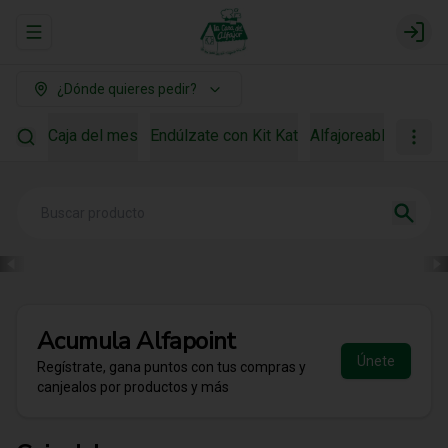
Abrir menu de navegación
Login
¿Dónde quieres pedir?
Caja del mes
Endúlzate con Kit Kat
Alfajoreable
Para r
Acumula
Alfapoint
Únete
Regístrate, gana puntos con tus compras y
canjealos por productos y más