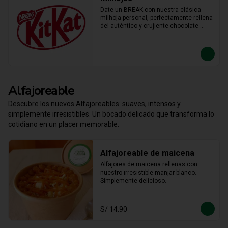
Date un BREAK con nuestra clásica 
milhoja personal, perfectamente rellena 
del auténtico y crujiente chocolate 
KitKat. Hojaldre y chocolate en la 
porción individual ideal para 
desconectar y disfrutar de un placer 
crujiente que no vas a querer compartir.
Alfajoreable
Descubre los nuevos Alfajoreables: suaves, intensos y
simplemente irresistibles. Un bocado delicado que transforma lo
cotidiano en un placer memorable.
Alfajoreable de maicena
Alfajores de maicena rellenas con 
nuestro irresistible manjar blanco. 
Simplemente delicioso.
S/ 14.90