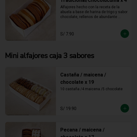
Tradicional/Chocolúcuma x 4
Alfajores hecho con la receta de la 
abuela a base de harina de trigo y sabor 
chocolate, rellenos de abundante 
manjar blanco tradicional y manjar 
blanco de lúcuma
S/ 7.90
Mini alfajores caja 3 sabores
Castaña / maicena /
chocolate x 19
10 castaña /4 maicena /5 chocolate
S/ 19.90
Pecana / maicena /