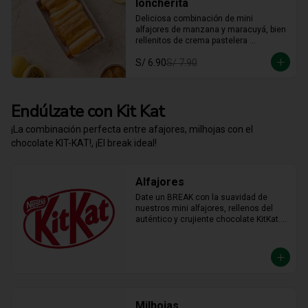
loncherita
Deliciosa combinación de mini 
alfajores de manzana y maracuyá, bien 
rellenitos de crema pastelera 
tradicional, relleno de manzana y 
S/ 6.90
S/ 7.90
crema de maracuyá... Irresistible!!
Endúlzate con Kit Kat
¡La combinación perfecta entre afajores, milhojas con el
chocolate KIT-KAT!, ¡El break ideal!
Alfajores
Date un BREAK con la suavidad de 
nuestros mini alfajores, rellenos del 
auténtico y crujiente chocolate KitKat. 
La combinación perfecta y en el tamaño 
justo para transformar cualquier 
momento del día en un bocado 
irresistible.
Milhojas