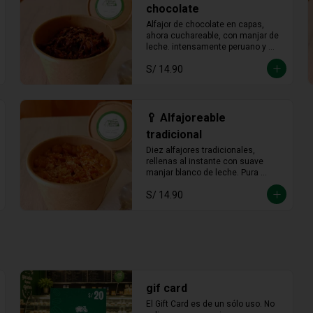
chocolate
Alfajor de chocolate en capas, 
ahora cuchareable, con manjar de 
leche. intensamente peruano y 
más provocador que nunca en 
S/ 14.90
cada cucharada.
🥄 Alfajoreable
tradicional
Diez alfajores tradicionales, 
rellenas al instante con suave 
manjar blanco de leche. Pura 
tradición en cada cucharada.
S/ 14.90
gif card
El Gift Card es de un sólo uso. No 