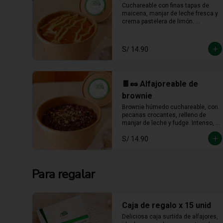
Cuchareable con finas tapas de 
maicena, manjar de leche fresca y 
crema pastelera de limón. 
Cremoso, fresco y listo para 
devorarse a cucharadas.
S/ 14.90
🍫🥜 Alfajoreable de
brownie
Brownie húmedo cuchareable, con 
pecanas crocantes, relleno de 
manjar de leche y fudge. Intenso, 
cremoso y hecho para darse un 
S/ 14.90
gustito sin culpa.
Para regalar
Caja de regalo x 15 unid
Deliciosa caja surtida de alfajores, 