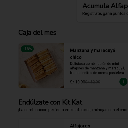
Acumula
Alfap
Regístrate, gana puntos 
Caja del mes
-
16
%
Manzana y maracuyá
chico
Deliciosa combinación de mini 
alfajores de manzana y maracuyá, 
bien rellenitos de crema pastelera 
tradicional, relleno de manzana y 
S/ 10.90
S/ 12.90
crema de maracuyá... Irresistible!!
Endúlzate con Kit Kat
¡La combinación perfecta entre afajores, milhojas con el choco
Alfajores