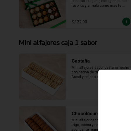
ideal para regalar, escoge tu sabor 
favorito y armalo como mas te 
guste. (solo se puede escger hasta 
15 unidades).
S/ 22.90
Mini alfajores caja 1 sabor
Castaña
Mini alfajores sabor castaña hecho 
con harina de trigo, nueces del 
Brasil y relleno con manjar blanco 
con castaña molida alrededor.
Chocolúcuma
Mini alfajor hecho con harina de 
trigo, cocoa y relleno con 
abundante manjarblanco de 