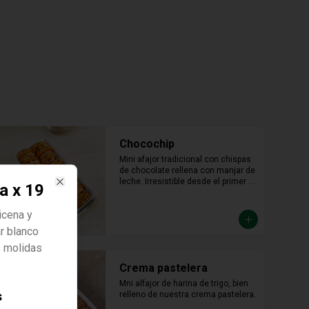
Chocochip
Mini afajor tradicional con chispas 
de chocolate rellena con manjar de 
leche. Irresistible desde el primer 
a x 19
bocado.
Close
icena y
r blanco
s molidas
Crema pastelera
Mni alfajor de harina de trigo, bien 
s
relleno de nuestra crema pastelera.