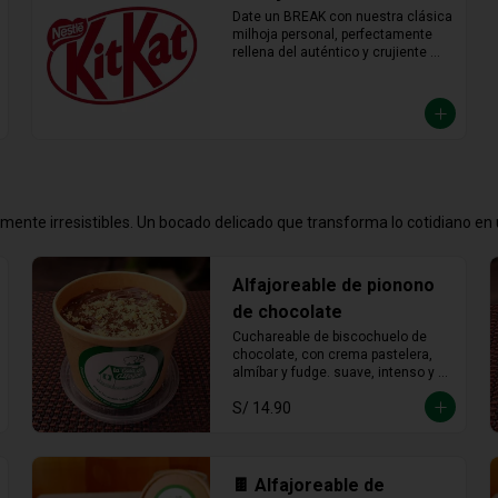
Date un BREAK con nuestra clásica 
milhoja personal, perfectamente 
rellena del auténtico y crujiente 
chocolate KitKat. Hojaldre y 
chocolate en la porción individual 
ideal para desconectar y disfrutar 
de un placer crujiente que no vas a 
querer compartir.
emente irresistibles. Un bocado delicado que transforma lo cotidiano e
Alfajoreable de pionono
de chocolate
Cuchareable de biscochuelo de 
chocolate, con crema pastelera, 
almíbar y fudge. suave, intenso y 
totalmente irresistible en cada 
S/ 14.90
cucharada.
🍫 Alfajoreable de