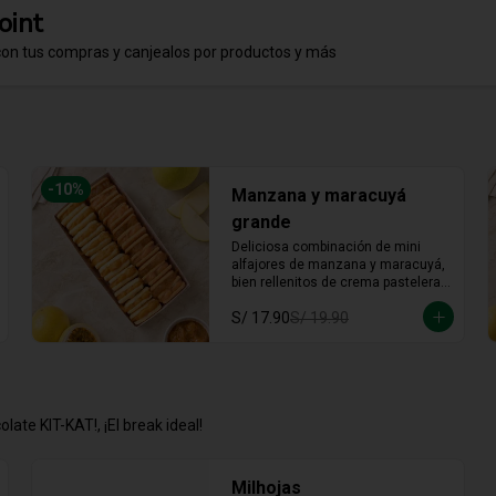
oint
con tus compras y canjealos por productos y más
-
10
%
Manzana y maracuyá
grande
Deliciosa combinación de mini 
alfajores de manzana y maracuyá, 
bien rellenitos de crema pastelera 
tradicional, relleno de manzana y 
S/ 17.90
S/ 19.90
crema de maracuyá... Irresistible!!
late KIT-KAT!, ¡El break ideal!
Milhojas