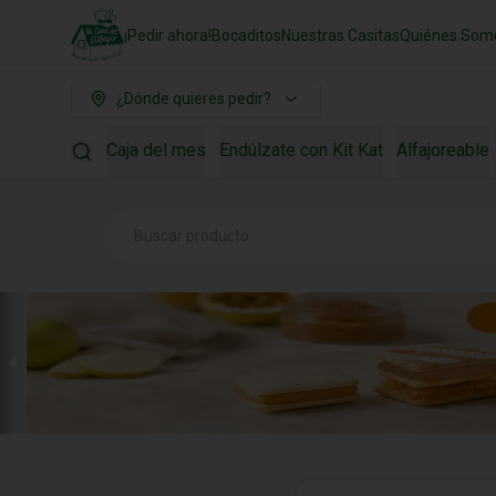
¡Pedir ahora!
Bocaditos
Nuestras Casitas
Quiénes Som
¿Dónde quieres pedir?
Caja del mes
Endúlzate con Kit Kat
Alfajoreable