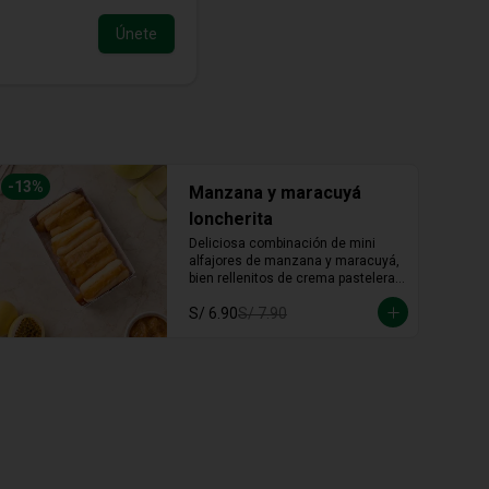
Únete
-
13
%
Manzana y maracuyá
loncherita
Deliciosa combinación de mini 
alfajores de manzana y maracuyá, 
bien rellenitos de crema pastelera 
tradicional, relleno de manzana y 
S/ 6.90
S/ 7.90
crema de maracuyá... Irresistible!!