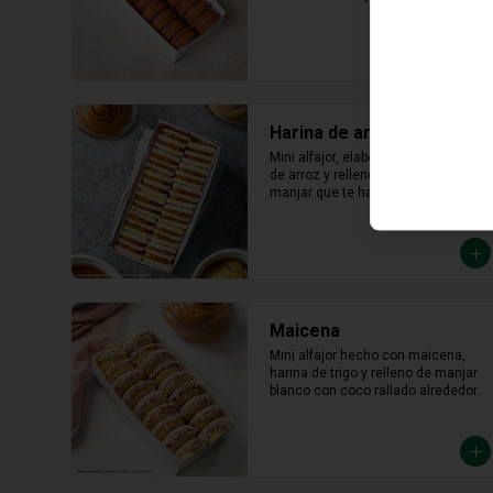
lúcuma
Harina de arroz
Mini alfajor, elaborado con harina 
de arroz y relleno abundante 
manjar que te hará saborear cada 
bocado
Maicena
Mini alfajor hecho con maicena, 
harina de trigo y relleno de manjar 
blanco con coco rallado alrededor.