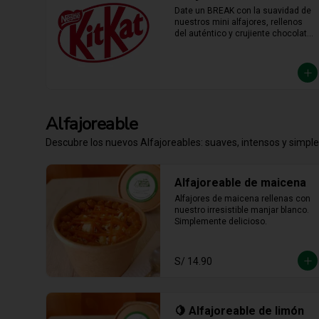
Date un BREAK con la suavidad de 
nuestros mini alfajores, rellenos 
del auténtico y crujiente chocolate 
KitKat. La combinación perfecta y 
en el tamaño justo para 
transformar cualquier momento del 
día en un bocado irresistible.
Alfajoreable
Descubre los nuevos Alfajoreables: suaves, intensos y simpl
Alfajoreable de maicena
Alfajores de maicena rellenas con 
nuestro irresistible manjar blanco. 
Simplemente delicioso.
S/ 14.90
🍋 Alfajoreable de limón