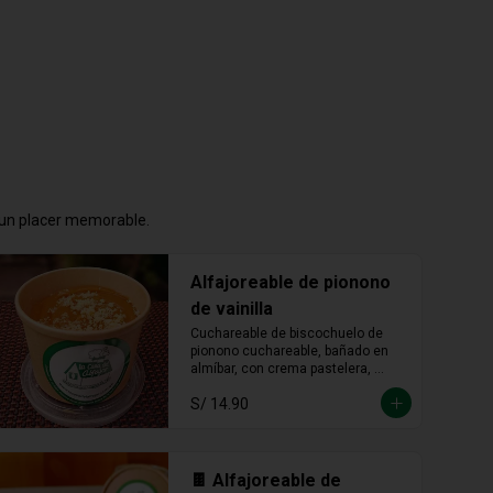
n un placer memorable.
Alfajoreable de pionono
de vainilla
Cuchareable de biscochuelo de 
pionono cuchareable, bañado en 
almíbar, con crema pastelera, 
manjar blanco y fudge. Suave, 
S/ 14.90
dulce y una delicia que se disfruta 
a cucharadas.
🍫 Alfajoreable de