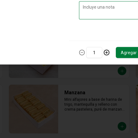
Relleno de manjar hecho con leche 
fresca, dulce, cremoso y un toque 
saladito.
Limón
Mini alfajor de maicena relleno con 
crema pasteera de limón, en toke 
Agregar
acido que tu paladar nesecita
Manzana
Mini alfajores a base de harina de 
trigo, mantequilla y relleno con 
crema pastelera, puré de manzana 
con azúcar en polvo y canela.