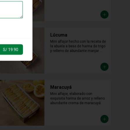
Lúcuma
Mini alfajor hecho con la receta de 
la abuela a base de harina de trigo 
S/ 19.90
y relleno de abundante manjar 
blanco de lúcuma.
Maracuyá
Mini alfajor, elaborado con 
exquisita harina de arroz y relleno 
abundante crema de maracuyá