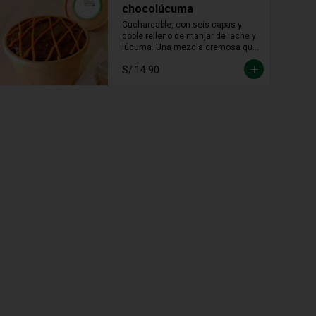
chocolúcuma
Cuchareable, con seis capas y 
doble relleno de manjar de leche y 
lúcuma. Una mezcla cremosa que 
une lo andino con lo dulce en cada 
S/ 14.90
cucharada.