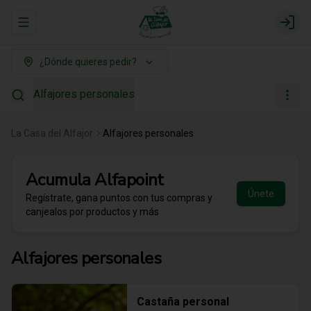
Abrir menu de navegación
Login
¿Dónde quieres pedir?
Alfajores personales
La Casa del Alfajor
Alfajores personales
Acumula
Alfapoint
Únete
Regístrate, gana puntos con tus compras y
canjealos por productos y más
Alfajores personales
Castaña personal