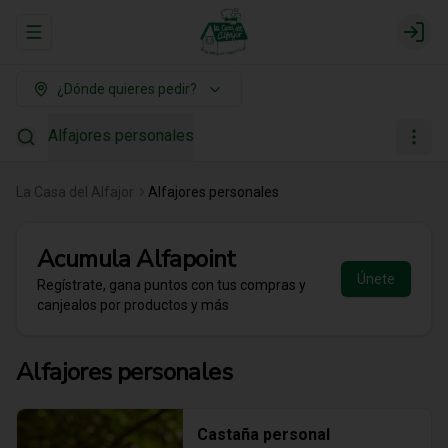
Abrir menu de navegación
Login
¿Dónde quieres pedir?
Alfajores personales
La Casa del Alfajor
Alfajores personales
Acumula
Alfapoint
Únete
Regístrate, gana puntos con tus compras y
canjealos por productos y más
Alfajores personales
Castaña personal