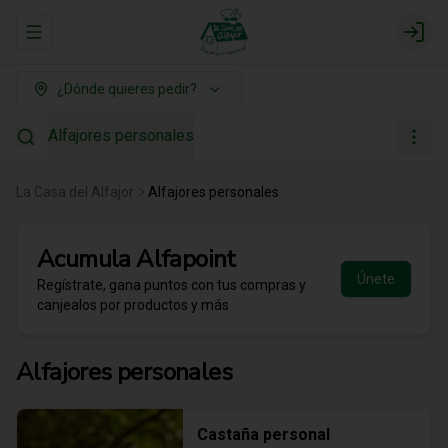
Abrir menu de navegación
Login
¿Dónde quieres pedir?
Alfajores personales
La Casa del Alfajor
Alfajores personales
Acumula
Alfapoint
Únete
Regístrate, gana puntos con tus compras y
canjealos por productos y más
Alfajores personales
Castaña personal