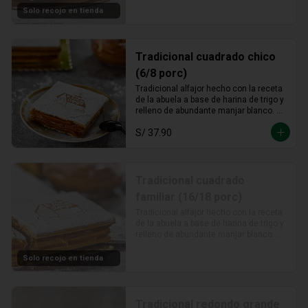
Solo recojo en tienda
Tradicional cuadrado chico
(6/8 porc)
Tradicional alfajor hecho con la receta 
de la abuela a base de harina de trigo y 
relleno de abundante manjar blanco. 
Rinde de 6 a 8 porciones. Medidas: 
S/ 37.90
cuadrado de 15.5cm aprox .
Tradicional cuadrado
familiar (16/18 porc)
Tradicional alfajor hecho con la receta 
de la abuela a base de harina de trigo y 
relleno de abundante manjar blanco. 
Rinde de 16 a 18 porciones. Medidas: 
cuadrado de 24cm aprox.
Solo recojo en tienda
Tradicional redondo grande