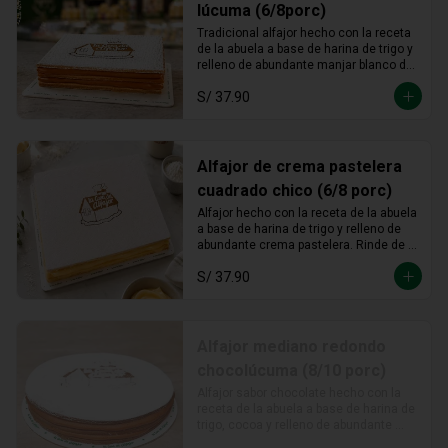
lúcuma (6/8porc)
Tradicional alfajor hecho con la receta 
de la abuela a base de harina de trigo y 
relleno de abundante manjar blanco de 
lúcuma.
S/ 37.90
Alfajor de crema pastelera
cuadrado chico (6/8 porc)
Alfajor hecho con la receta de la abuela 
a base de harina de trigo y relleno de 
abundante crema pastelera. Rinde de 6 
a 8 porciones. Medidas: cuadrado de 
S/ 37.90
15.5cm aprox .
Alfajor mediano redondo
chocolúcuma (8/10 porc)
Alfajor sabor chocolate hecho con la 
receta de la abuela a base de harina de 
trigo, cocoa y relleno de abundante 
manjar blanco de lúcuma.