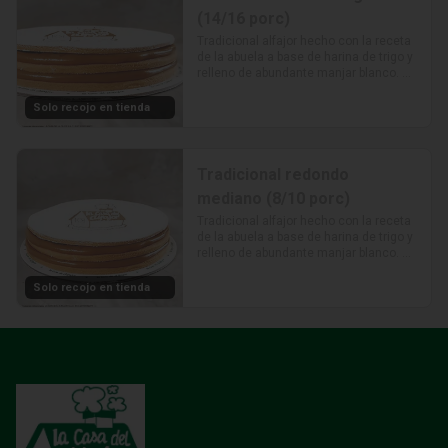
(14/16 porc)
Tradicional alfajor hecho con la receta 
de la abuela a base de harina de trigo y 
relleno de abundante manjar blanco. 
Rinde de 14 a 16 porciones. Medidas: 
23cm de diámetro aprox.
Solo recojo en tienda
Tradicional redondo
mediano (8/10 porc)
Tradicional alfajor hecho con la receta 
de la abuela a base de harina de trigo y 
relleno de abundante manjar blanco. 
Rinde de 8 a 10 porciones. Medidas: 
19cm diámetro aprox.
Solo recojo en tienda