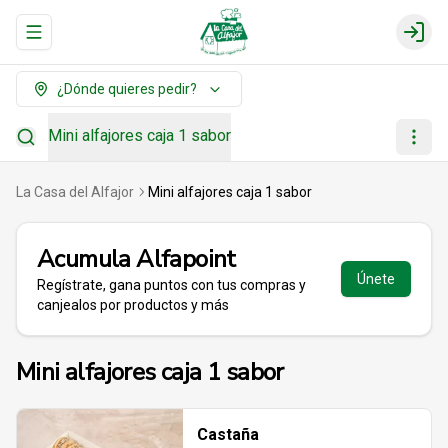
Abrir menu de navegación
Login
¿Dónde quieres pedir?
Mini alfajores caja 1 sabor
La Casa del Alfajor
Mini alfajores caja 1 sabor
Acumula
Alfapoint
Únete
Regístrate, gana puntos con tus compras y
canjealos por productos y más
Mini alfajores caja 1 sabor
Castaña