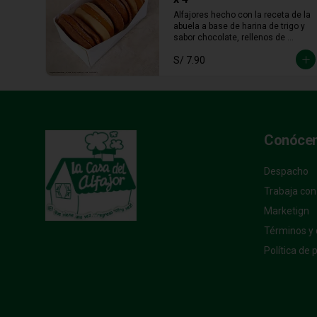
Alfajores hecho con la receta de la 
abuela a base de harina de trigo y 
sabor chocolate, rellenos de 
abundante manjar blanco 
S/ 7.90
tradicional y manjar blanco de 
lúcuma
Conóce
Despacho
Trabaja con
Marketign
Términos y 
Política de 