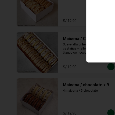
S/ 12.90
Maicena / Castaña x 19
Suave alfajor hecho con maicena y 
castañas y relleno de manjar 
blanco con coco rallado y castañas 
molidas alrededor.
S/ 19.90
Maicena / chocolate x 9
4 maicena / 5 chocolate
S/ 12.90