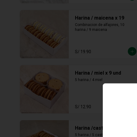
Harina / maicena x 19
Combinacion de alfajores, 10 
harina / 9 maicena
S/ 19.90
Harina / miel x 9 und
5 harina / 4 miel
S/ 12.90
Harina /castaña x 10
5 harina / 5 castaña