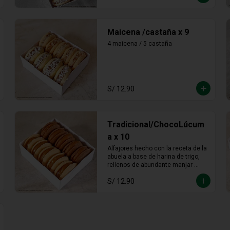
Maicena /castaña x 9
4 maicena / 5 castaña
S/ 12.90
Tradicional/ChocoLúcum
a x 10
Alfajores hecho con la receta de la 
abuela a base de harina de trigo, 
rellenos de abundante manjar 
blanco tradicional y manjar blanco 
S/ 12.90
de lúcuma