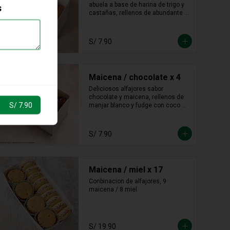
abuela a base de harina de trigo y 
s
castañas, rellenos de abundante 
manjar blanco tradicional
S/ 7.90
Maicena / chocolate x 4
Deliciosos alfajores sabor 
chocolate y maicena, rellenos de 
S/ 7.90
manjar blanco y fudge con coco 
molido en los bordes.
S/ 7.90
Maicena / miel x 17
Conbinacion de alfajores, 9 
maicena / 8 miel
S/ 19.90