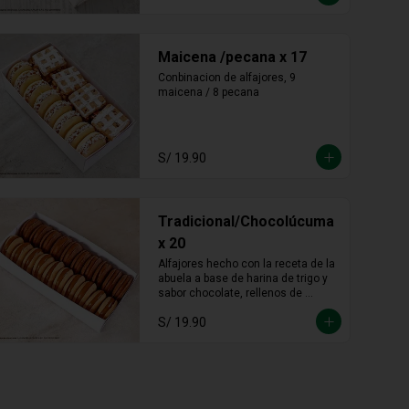
Maicena /pecana x 17
Conbinacion de alfajores, 9 
maicena / 8 pecana
S/ 19.90
Tradicional/Chocolúcuma
x 20
Alfajores hecho con la receta de la 
abuela a base de harina de trigo y 
sabor chocolate, rellenos de 
abundante manjar blanco 
S/ 19.90
tradicional y manjar blanco de 
lúcuma