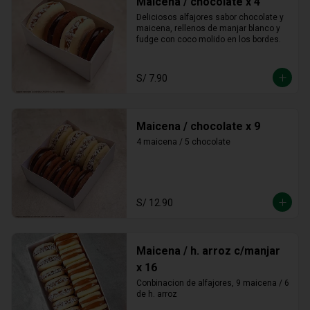
Maicena / chocolate x 4
Deliciosos alfajores sabor chocolate y 
maicena, rellenos de manjar blanco y 
fudge con coco molido en los bordes.
S/ 7.90
Maicena / chocolate x 9
4 maicena / 5 chocolate
S/ 12.90
Maicena / h. arroz c/manjar
x 16
Conbinacion de alfajores, 9 maicena / 6 
de h. arroz