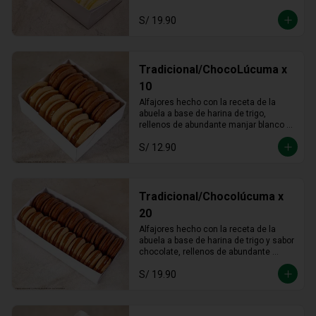
S/ 19.90
Tradicional/ChocoLúcuma x
10
Alfajores hecho con la receta de la 
abuela a base de harina de trigo, 
rellenos de abundante manjar blanco 
tradicional y manjar blanco de lúcuma
S/ 12.90
Tradicional/Chocolúcuma x
20
Alfajores hecho con la receta de la 
abuela a base de harina de trigo y sabor 
chocolate, rellenos de abundante 
manjar blanco tradicional y manjar 
S/ 19.90
blanco de lúcuma