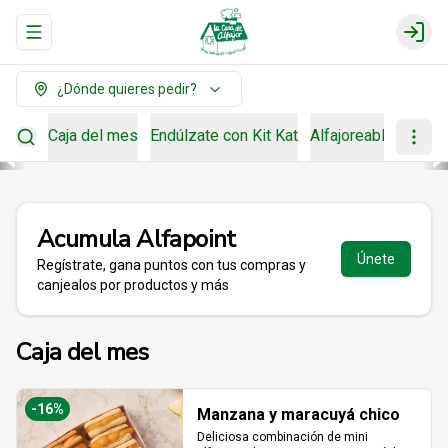
Abrir menu de navegación
Login
¿Dónde quieres pedir?
Caja del mes
Endúlzate con Kit Kat
Alfajoreable
Para r
Acumula
Alfapoint
Únete
Regístrate, gana puntos con tus compras y
canjealos por productos y más
Caja del mes
-
16
%
Manzana y maracuyá chico
Deliciosa combinación de mini 