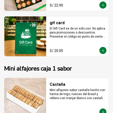
S/ 22.90
gif card
El Gift Card es de un sólo uso. No aplica 
para promociones o descuentos. 
Presentar el código en punto de venta o 
mediante WhatsApp De ser menor el 
consumo no hay devolución en 
efectivo. No es acumulable. No puede 
S/ 20.00
ser reemplazado por dinero, ni usado 
en otras promociones. No válido en  
Mall  Plaza Angamos, Real Plaza 
Salaverry, Real Plaza Brasil y la 
Mini alfajores caja 1 sabor
provincia de Chiclayo. No válido para 
Rappi ni compras web.
Castaña
Mini alfajores sabor castaña hecho con 
harina de trigo, nueces del Brasil y 
relleno con manjar blanco con castaña 
molida alrededor.