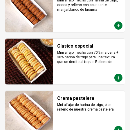
Mini alfajor hecho con harina de trigo, 
cocoa y relleno con abundante 
manjarblanco de lúcuma
Clasico especial
Mini alfajor hecho con 70% maicena + 
30% harina de trigo para una textura 
que se derrite al toque. Relleno de 
manjar hecho con leche fresca, dulce, 
cremoso y un toque saladito.
Crema pastelera
Mni alfajor de harina de trigo, bien 
relleno de nuestra crema pastelera.