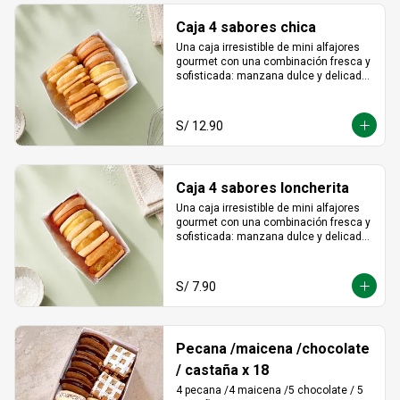
Caja 4 sabores chica
Una caja irresistible de mini alfajores 
gourmet con una combinación fresca y 
sofisticada: manzana dulce y delicada, 
maracuyá vibrante y tropical, limón 
refrescante y cheesecake cremoso. Un 
equilibrio perfecto entre acidez y 
S/ 12.90
dulzura en cada bocado, ideal para 
sorprender y disfrutar.
Caja 4 sabores loncherita
Una caja irresistible de mini alfajores 
gourmet con una combinación fresca y 
sofisticada: manzana dulce y delicada, 
maracuyá vibrante y tropical, limón 
refrescante y cheesecake cremoso. Un 
equilibrio perfecto entre acidez y 
S/ 7.90
dulzura en cada bocado, ideal para 
sorprender y disfrutar.
Pecana /maicena /chocolate
/ castaña x 18
4 pecana /4 maicena /5 chocolate / 5 