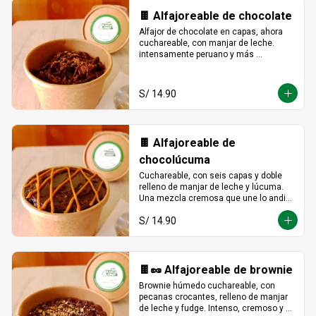
🍫 Alfajoreable de chocolate
Alfajor de chocolate en capas, ahora 
cuchareable, con manjar de leche. 
intensamente peruano y más 
provocador que nunca en cada 
cucharada.
S/ 14.90
🍫 Alfajoreable de
chocolúcuma
Cuchareable, con seis capas y doble 
relleno de manjar de leche y lúcuma. 
Una mezcla cremosa que une lo andino 
con lo dulce en cada cucharada.
S/ 14.90
🍫🥜 Alfajoreable de brownie
Brownie húmedo cuchareable, con 
pecanas crocantes, relleno de manjar 
de leche y fudge. Intenso, cremoso y 