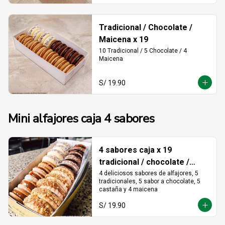
Tradicional / Chocolate /
Maicena x 19
10 Tradicional / 5 Chocolate / 4 
Maicena
S/ 19.90
Mini alfajores caja 4 sabores
4 sabores caja x 19
tradicional / chocolate /
castaña / maicena
4 deliciosos sabores de alfajores, 5 
tradicionales, 5 sabor a chocolate, 5 
castaña y 4 maicena
S/ 19.90