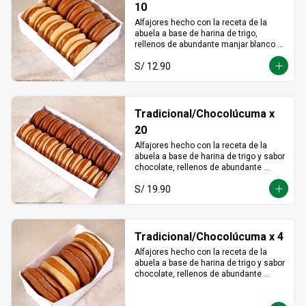
10
Alfajores hecho con la receta de la 
abuela a base de harina de trigo, 
rellenos de abundante manjar blanco 
tradicional y manjar blanco de lúcuma
S/ 12.90
Tradicional/Chocolúcuma x
20
Alfajores hecho con la receta de la 
abuela a base de harina de trigo y sabor 
chocolate, rellenos de abundante 
manjar blanco tradicional y manjar 
S/ 19.90
blanco de lúcuma
Tradicional/Chocolúcuma x 4
Alfajores hecho con la receta de la 
abuela a base de harina de trigo y sabor 
chocolate, rellenos de abundante 
manjar blanco tradicional y manjar 
blanco de lúcuma