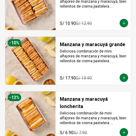
alfajores de manzana y maracuyá, bien 
rellenitos de crema pastelera 
tradicional, relleno de manzana y 
crema de maracuyá... Irresistible!!
S/ 10.90
S/ 12.90
-
10
%
Manzana y maracuyá grande
Deliciosa combinación de mini 
alfajores de manzana y maracuyá, bien 
rellenitos de crema pastelera 
tradicional, relleno de manzana y 
crema de maracuyá... Irresistible!!
S/ 17.90
S/ 19.90
-
13
%
Manzana y maracuyá
loncherita
Deliciosa combinación de mini 
alfajores de manzana y maracuyá, bien 
rellenitos de crema pastelera 
tradicional, relleno de manzana y 
S/ 6.90
S/ 7.90
crema de maracuyá... Irresistible!!