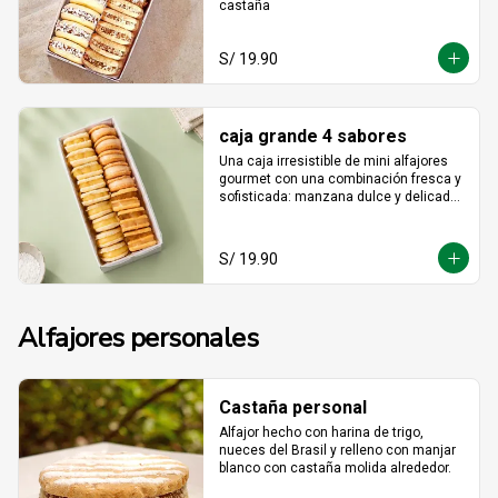
castaña
S/ 19.90
caja grande 4 sabores
Una caja irresistible de mini alfajores 
gourmet con una combinación fresca y 
sofisticada: manzana dulce y delicada, 
maracuyá vibrante y tropical, limón 
refrescante y cheesecake cremoso. Un 
equilibrio perfecto entre acidez y 
S/ 19.90
dulzura en cada bocado, ideal para 
sorprender y disfrutar.
Alfajores personales
Castaña personal
Alfajor hecho con harina de trigo, 
nueces del Brasil y relleno con manjar 
blanco con castaña molida alrededor.