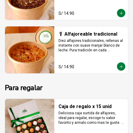
hecho para darse un gustito sin culpa.
S/ 14.90
🥄 Alfajoreable tradicional
Diez alfajores tradicionales, rellenas al 
instante con suave manjar blanco de 
leche. Pura tradición en cada 
cucharada.
S/ 14.90
Para regalar
Caja de regalo x 15 unid
Deliciosa caja surtida de alfajores, 
ideal para regalar, escoge tu sabor 
favorito y armalo como mas te guste. 
(solo se puede escger hasta 15 
unidades).