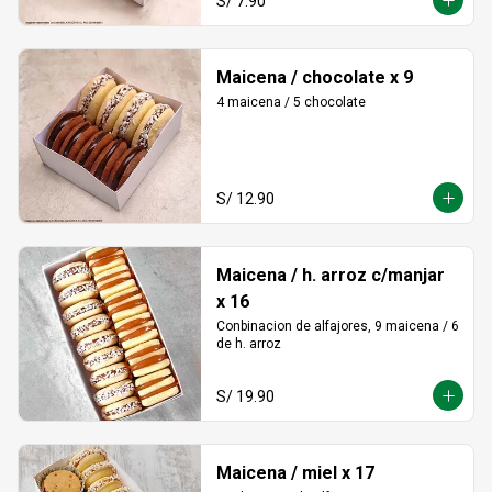
S/ 7.90
Maicena / chocolate x 9
4 maicena / 5 chocolate
S/ 12.90
Maicena / h. arroz c/manjar
x 16
Conbinacion de alfajores, 9 maicena / 6 
de h. arroz
S/ 19.90
Maicena / miel x 17