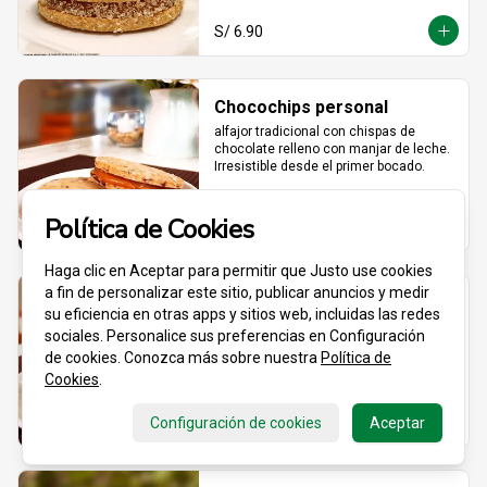
S/ 6.90
Chocochips personal
alfajor tradicional con chispas de 
chocolate relleno con manjar de leche. 
Irresistible desde el primer bocado.
Política de Cookies
S/ 6.90
Haga clic en Aceptar para permitir que Justo use cookies
a fin de personalizar este sitio, publicar anuncios y medir
Clásico especial personal
su eficiencia en otras apps y sitios web, incluidas las redes
70% maicena + 30% harina de trigo para 
sociales. Personalice sus preferencias en Configuración
una textura que se derrite al toque. 
de cookies. Conozca más sobre nuestra
Política de
Relleno de manjar hecho con leche 
Cookies
.
fresca, dulce, cremoso y totalmente 
adictivo.
Configuración de cookies
S/ 6.90
Aceptar