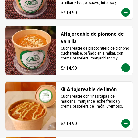
almíbar y fudge. suave, intenso y 
totalmente irresistible en cada 
S/ 14.90
cucharada.
Alfajoreable de pionono de
vainilla
Cuchareable de biscochuelo de pionono 
cuchareable, bañado en almíbar, con 
crema pastelera, manjar blanco y 
fudge. Suave, dulce y una delicia que 
S/ 14.90
se disfruta a cucharadas.
🍋 Alfajoreable de limón
Cuchareable con finas tapas de 
maicena, manjar de leche fresca y 
crema pastelera de limón. Cremoso, 
fresco y listo para devorarse a 
cucharadas.
S/ 14.90