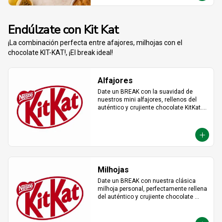
Endúlzate con Kit Kat
¡La combinación perfecta entre afajores, milhojas con el
chocolate KIT-KAT!, ¡El break ideal!
Alfajores
Date un BREAK con la suavidad de 
nuestros mini alfajores, rellenos del 
auténtico y crujiente chocolate KitKat. 
La combinación perfecta y en el tamaño 
justo para transformar cualquier 
momento del día en un bocado 
irresistible.
Milhojas
Date un BREAK con nuestra clásica 
milhoja personal, perfectamente rellena 
del auténtico y crujiente chocolate 
KitKat. Hojaldre y chocolate en la 
porción individual ideal para 
desconectar y disfrutar de un placer 