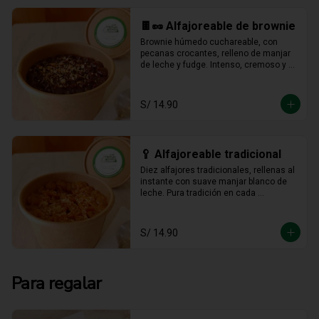
🍫🥜 Alfajoreable de brownie
Brownie húmedo cuchareable, con 
pecanas crocantes, relleno de manjar 
de leche y fudge. Intenso, cremoso y 
hecho para darse un gustito sin culpa.
S/ 14.90
🥄 Alfajoreable tradicional
Diez alfajores tradicionales, rellenas al 
instante con suave manjar blanco de 
leche. Pura tradición en cada 
cucharada.
S/ 14.90
Para regalar