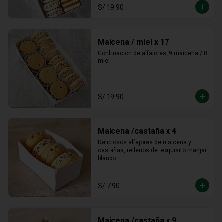
S/ 19.90
Maicena / miel x 17
Conbinacion de alfajores, 9 maicena / 8 
miel
S/ 19.90
Maicena /castaña x 4
Deliciosos alfajores de maicena y 
castañas, rellenos de  exquisito manjar 
blanco
S/ 7.90
Maicena /castaña x 9