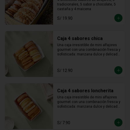
castaña / maicena
tradicionales, 5 sabor a chocolate, 5 
castaña y 4 maicena
S/ 19.90
Caja 4 sabores chica
Una caja irresistible de mini alfajores 
gourmet con una combinación fresca y 
sofisticada: manzana dulce y delicada, 
maracuyá vibrante y tropical, limón 
refrescante y cheesecake cremoso. Un 
equilibrio perfecto entre acidez y 
S/ 12.90
dulzura en cada bocado, ideal para 
sorprender y disfrutar.
Caja 4 sabores loncherita
Una caja irresistible de mini alfajores 
gourmet con una combinación fresca y 
sofisticada: manzana dulce y delicada, 
maracuyá vibrante y tropical, limón 
refrescante y cheesecake cremoso. Un 
equilibrio perfecto entre acidez y 
S/ 7.90
dulzura en cada bocado, ideal para 
sorprender y disfrutar.