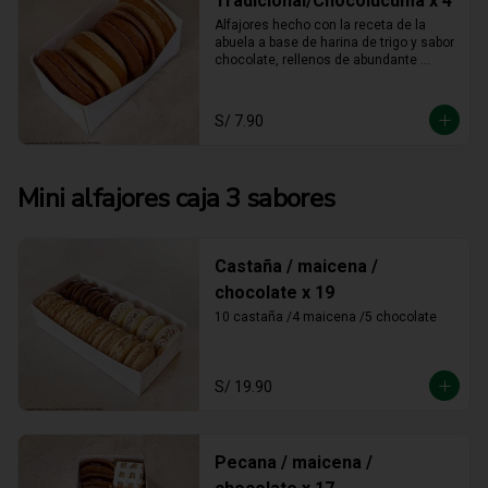
Tradicional/Chocolúcuma x 4
Alfajores hecho con la receta de la 
abuela a base de harina de trigo y sabor 
chocolate, rellenos de abundante 
manjar blanco tradicional y manjar 
blanco de lúcuma
S/ 7.90
Mini alfajores caja 3 sabores
Castaña / maicena /
chocolate x 19
10 castaña /4 maicena /5 chocolate
S/ 19.90
Pecana / maicena /