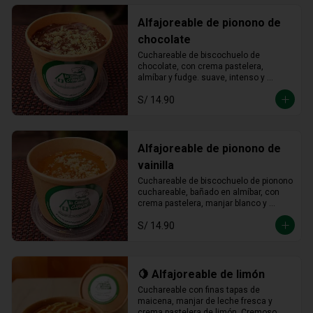
Alfajoreable de pionono de
chocolate
Cuchareable de biscochuelo de 
chocolate, con crema pastelera, 
almíbar y fudge. suave, intenso y 
totalmente irresistible en cada 
S/ 14.90
cucharada.
Alfajoreable de pionono de
vainilla
Cuchareable de biscochuelo de pionono 
cuchareable, bañado en almíbar, con 
crema pastelera, manjar blanco y 
fudge. Suave, dulce y una delicia que 
S/ 14.90
se disfruta a cucharadas.
🍋 Alfajoreable de limón
Cuchareable con finas tapas de 
maicena, manjar de leche fresca y 
crema pastelera de limón. Cremoso, 