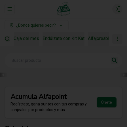
Abrir menu de navegación
Login
¿Dónde quieres pedir?
Caja del mes
Endúlzate con Kit Kat
Alfajoreable
Para r
Acumula
Alfapoint
Únete
Regístrate, gana puntos con tus compras y
canjealos por productos y más