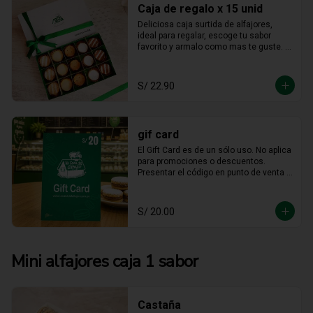
Caja de regalo x 15 unid
Deliciosa caja surtida de alfajores, 
ideal para regalar, escoge tu sabor 
favorito y armalo como mas te guste. 
(solo se puede escger hasta 15 
unidades).
S/ 22.90
gif card
El Gift Card es de un sólo uso. No aplica 
para promociones o descuentos. 
Presentar el código en punto de venta o 
mediante WhatsApp De ser menor el 
consumo no hay devolución en 
efectivo. No es acumulable. No puede 
S/ 20.00
ser reemplazado por dinero, ni usado 
en otras promociones. No válido en  
Mall  Plaza Angamos, Real Plaza 
Salaverry, Real Plaza Brasil y la 
Mini alfajores caja 1 sabor
provincia de Chiclayo. No válido para 
Rappi ni compras web.
Castaña