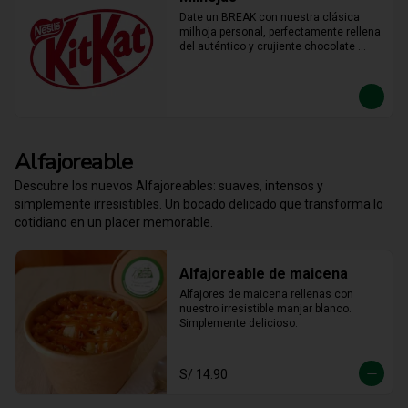
Date un BREAK con nuestra clásica 
milhoja personal, perfectamente rellena 
del auténtico y crujiente chocolate 
KitKat. Hojaldre y chocolate en la 
porción individual ideal para 
desconectar y disfrutar de un placer 
crujiente que no vas a querer compartir.
Alfajoreable
Descubre los nuevos Alfajoreables: suaves, intensos y
simplemente irresistibles. Un bocado delicado que transforma lo
cotidiano en un placer memorable.
Alfajoreable de maicena
Alfajores de maicena rellenas con 
nuestro irresistible manjar blanco. 
Simplemente delicioso.
S/ 14.90