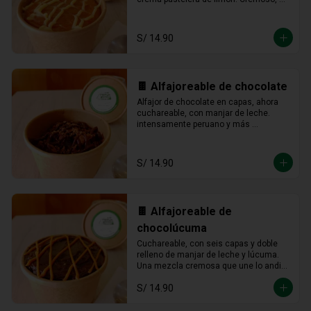
fresco y listo para devorarse a 
cucharadas.
S/ 14.90
🍫 Alfajoreable de chocolate
Alfajor de chocolate en capas, ahora 
cuchareable, con manjar de leche. 
intensamente peruano y más 
provocador que nunca en cada 
cucharada.
S/ 14.90
🍫 Alfajoreable de
chocolúcuma
Cuchareable, con seis capas y doble 
relleno de manjar de leche y lúcuma. 
Una mezcla cremosa que une lo andino 
con lo dulce en cada cucharada.
S/ 14.90