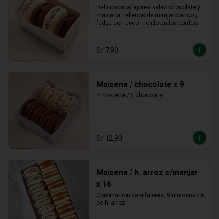
Deliciosos alfajores sabor chocolate y 
maicena, rellenos de manjar blanco y 
fudge con coco molido en los bordes.
S/ 7.90
Maicena / chocolate x 9
4 maicena / 5 chocolate
S/ 12.90
Maicena / h. arroz c/manjar
x 16
Conbinacion de alfajores, 9 maicena / 6 
de h. arroz