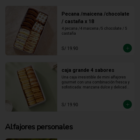
Pecana /maicena /chocolate
/ castaña x 18
4 pecana /4 maicena /5 chocolate / 5 
castaña
S/ 19.90
caja grande 4 sabores
Una caja irresistible de mini alfajores 
gourmet con una combinación fresca y 
sofisticada: manzana dulce y delicada, 
maracuyá vibrante y tropical, limón 
refrescante y cheesecake cremoso. Un 
equilibrio perfecto entre acidez y 
S/ 19.90
dulzura en cada bocado, ideal para 
sorprender y disfrutar.
Alfajores personales