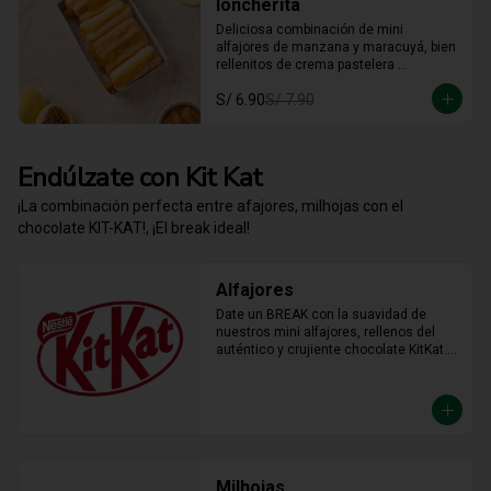
loncherita
Deliciosa combinación de mini 
alfajores de manzana y maracuyá, bien 
rellenitos de crema pastelera 
tradicional, relleno de manzana y 
S/ 6.90
S/ 7.90
crema de maracuyá... Irresistible!!
Endúlzate con Kit Kat
¡La combinación perfecta entre afajores, milhojas con el
chocolate KIT-KAT!, ¡El break ideal!
Alfajores
Date un BREAK con la suavidad de 
nuestros mini alfajores, rellenos del 
auténtico y crujiente chocolate KitKat. 
La combinación perfecta y en el tamaño 
justo para transformar cualquier 
momento del día en un bocado 
irresistible.
Milhojas