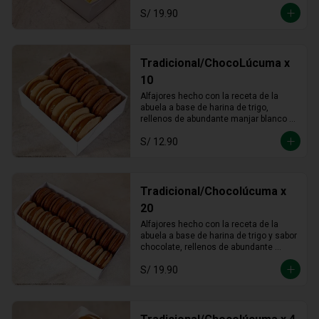
S/ 19.90
Tradicional/ChocoLúcuma x
10
Alfajores hecho con la receta de la 
abuela a base de harina de trigo, 
rellenos de abundante manjar blanco 
tradicional y manjar blanco de lúcuma
S/ 12.90
Tradicional/Chocolúcuma x
20
Alfajores hecho con la receta de la 
abuela a base de harina de trigo y sabor 
chocolate, rellenos de abundante 
manjar blanco tradicional y manjar 
S/ 19.90
blanco de lúcuma