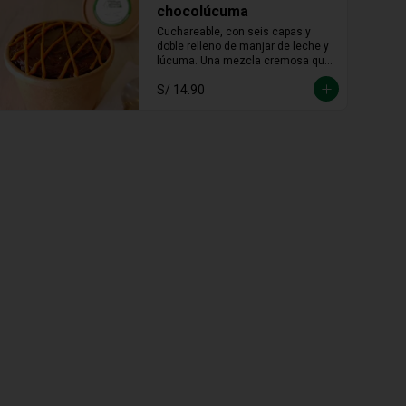
chocolúcuma
Cuchareable, con seis capas y 
doble relleno de manjar de leche y 
lúcuma. Una mezcla cremosa que 
une lo andino con lo dulce en cada 
S/ 14.90
cucharada.