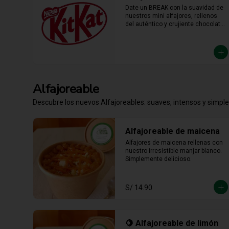
Date un BREAK con la suavidad de 
nuestros mini alfajores, rellenos 
del auténtico y crujiente chocolate 
KitKat. La combinación perfecta y 
en el tamaño justo para 
transformar cualquier momento del 
día en un bocado irresistible.
Alfajoreable
Descubre los nuevos Alfajoreables: suaves, intensos y simpl
Alfajoreable de maicena
Alfajores de maicena rellenas con 
nuestro irresistible manjar blanco. 
Simplemente delicioso.
S/ 14.90
🍋 Alfajoreable de limón