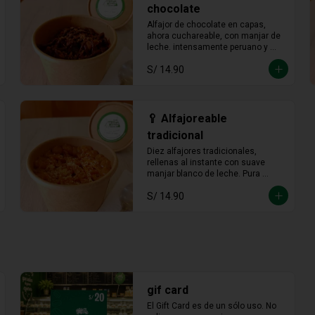
chocolate
Alfajor de chocolate en capas, 
ahora cuchareable, con manjar de 
leche. intensamente peruano y 
más provocador que nunca en 
S/ 14.90
cada cucharada.
🥄 Alfajoreable
tradicional
Diez alfajores tradicionales, 
rellenas al instante con suave 
manjar blanco de leche. Pura 
tradición en cada cucharada.
S/ 14.90
gif card
El Gift Card es de un sólo uso. No 