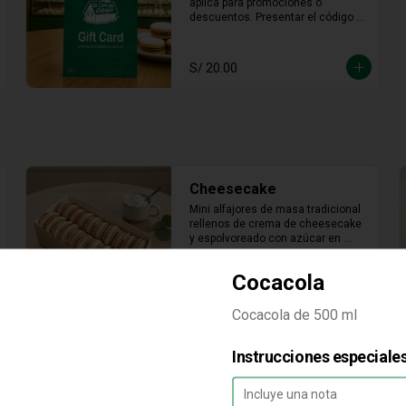
aplica para promociones o 
descuentos. Presentar el código en 
punto de venta o mediante 
WhatsApp De ser menor el 
consumo no hay devolución en 
S/ 20.00
efectivo. No es acumulable. No 
puede ser reemplazado por dinero, 
ni usado en otras promociones. No 
válido en  Mall  Plaza Angamos, 
Real Plaza Salaverry, Real Plaza 
Brasil y la provincia de Chiclayo. No 
válido para Rappi ni compras web.
Cheesecake
Mini alfajores de masa tradicional 
rellenos de crema de cheesecake 
y espolvoreado con azúcar en 
polvo.
Cocacola
Cocacola de 500 ml
Clasico especial
Instrucciones especiale
Mini alfajor hecho con 70% 
maicena + 30% harina de trigo para 
una textura que se derrite al toque. 