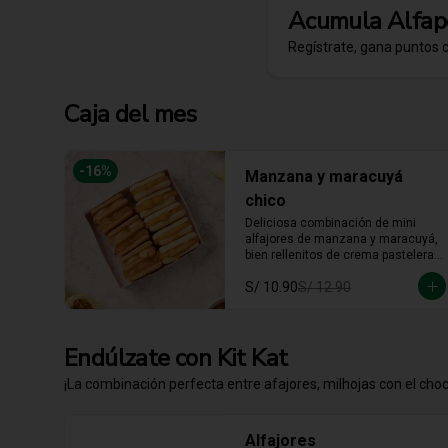
Acumula
Alfap
Regístrate, gana puntos 
Caja del mes
-
16
%
Manzana y maracuyá
chico
Deliciosa combinación de mini 
alfajores de manzana y maracuyá, 
bien rellenitos de crema pastelera 
tradicional, relleno de manzana y 
S/ 10.90
S/ 12.90
crema de maracuyá... Irresistible!!
Endúlzate con Kit Kat
¡La combinación perfecta entre afajores, milhojas con el choco
Alfajores