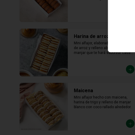
lúcuma
Harina de arroz
Mini alfajor, elaborado con harina 
de arroz y relleno abundante 
manjar que te hará saborear cada 
bocado
Maicena
Mini alfajor hecho con maicena, 
harina de trigo y relleno de manjar 
blanco con coco rallado alrededor.