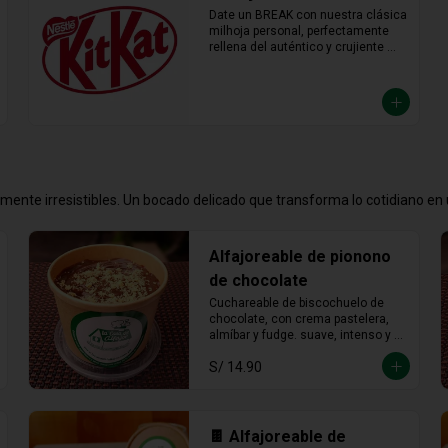
Date un BREAK con nuestra clásica 
milhoja personal, perfectamente 
rellena del auténtico y crujiente 
chocolate KitKat. Hojaldre y 
chocolate en la porción individual 
ideal para desconectar y disfrutar 
de un placer crujiente que no vas a 
querer compartir.
emente irresistibles. Un bocado delicado que transforma lo cotidiano e
Alfajoreable de pionono
de chocolate
Cuchareable de biscochuelo de 
chocolate, con crema pastelera, 
almíbar y fudge. suave, intenso y 
totalmente irresistible en cada 
S/ 14.90
cucharada.
🍫 Alfajoreable de