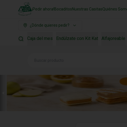
¡Pedir ahora!
Bocaditos
Nuestras Casitas
Quiénes Som
¿Dónde quieres pedir?
Caja del mes
Endúlzate con Kit Kat
Alfajoreable