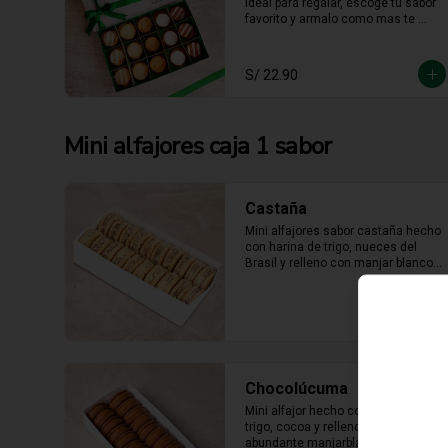
ideal para regalar, escoge tu sabor 
favorito y armalo como mas te 
guste. (solo se puede escger hasta 
15 unidades).
S/ 22.90
Mini alfajores caja 1 sabor
Castaña
Mini alfajores sabor castaña hecho 
con harina de trigo, nueces del 
Brasil y relleno con manjar blanco 
con castaña molida alrededor.
Chocolúcuma
Mini alfajor hecho con harina de 
trigo, cocoa y relleno con 
abundante manjarblanco de 