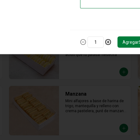
Relleno de manjar hecho con leche 
fresca, dulce, cremoso y un toque 
saladito.
Limón
Agregar
Mini alfajor de maicena relleno con 
crema pasteera de limón, en toke 
acido que tu paladar nesecita
Manzana
Mini alfajores a base de harina de 
trigo, mantequilla y relleno con 
crema pastelera, puré de manzana 
con azúcar en polvo y canela.