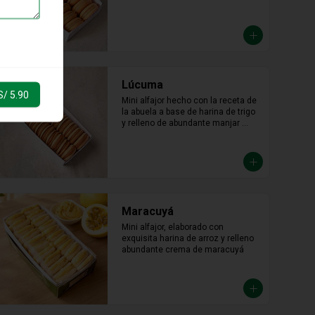
Lúcuma
S/ 5.90
Mini alfajor hecho con la receta de 
la abuela a base de harina de trigo 
y relleno de abundante manjar 
blanco de lúcuma.
Maracuyá
Mini alfajor, elaborado con 
exquisita harina de arroz y relleno 
abundante crema de maracuyá