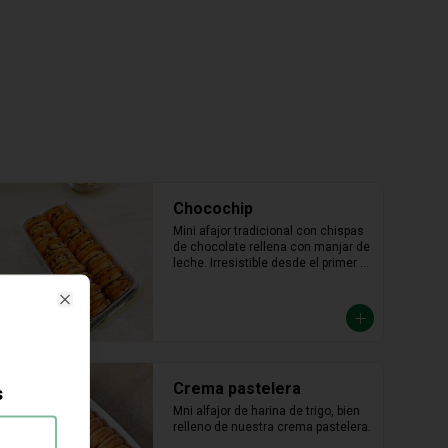
Chocochip
Mini afajor tradicional con chispas 
de chocolate rellena con manjar de 
leche. Irresistible desde el primer 
bocado.
Close
Crema pastelera
s
Mni alfajor de harina de trigo, bien 
relleno de nuestra crema pastelera.