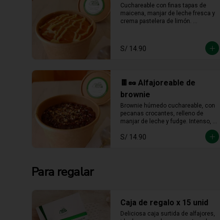
Cuchareable con finas tapas de 
maicena, manjar de leche fresca y 
crema pastelera de limón. 
Cremoso, fresco y listo para 
devorarse a cucharadas.
S/ 14.90
🍫🥜 Alfajoreable de
brownie
Brownie húmedo cuchareable, con 
pecanas crocantes, relleno de 
manjar de leche y fudge. Intenso, 
cremoso y hecho para darse un 
S/ 14.90
gustito sin culpa.
Para regalar
Caja de regalo x 15 unid
Deliciosa caja surtida de alfajores, 