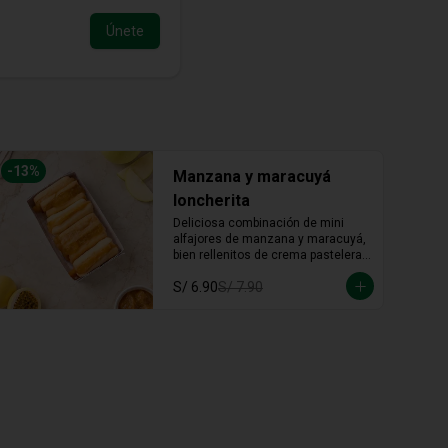
Únete
-
13
%
Manzana y maracuyá
loncherita
Deliciosa combinación de mini 
alfajores de manzana y maracuyá, 
bien rellenitos de crema pastelera 
tradicional, relleno de manzana y 
S/ 6.90
S/ 7.90
crema de maracuyá... Irresistible!!