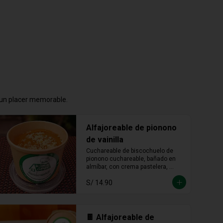
n un placer memorable.
Alfajoreable de pionono
de vainilla
Cuchareable de biscochuelo de 
pionono cuchareable, bañado en 
almíbar, con crema pastelera, 
manjar blanco y fudge. Suave, 
S/ 14.90
dulce y una delicia que se disfruta 
a cucharadas.
🍫 Alfajoreable de