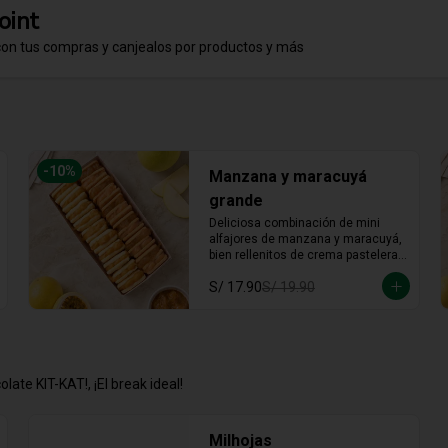
oint
con tus compras y canjealos por productos y más
-
10
%
Manzana y maracuyá
grande
Deliciosa combinación de mini 
alfajores de manzana y maracuyá, 
bien rellenitos de crema pastelera 
tradicional, relleno de manzana y 
S/ 17.90
S/ 19.90
crema de maracuyá... Irresistible!!
late KIT-KAT!, ¡El break ideal!
Milhojas