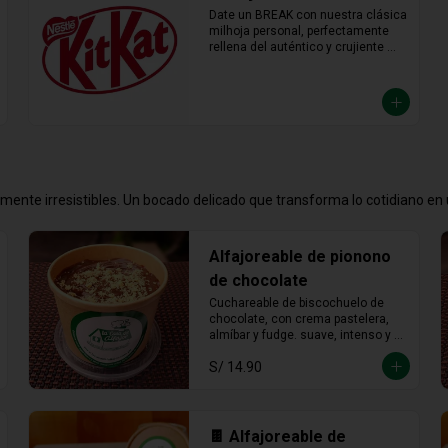
Date un BREAK con nuestra clásica 
milhoja personal, perfectamente 
rellena del auténtico y crujiente 
chocolate KitKat. Hojaldre y 
chocolate en la porción individual 
ideal para desconectar y disfrutar 
de un placer crujiente que no vas a 
querer compartir.
emente irresistibles. Un bocado delicado que transforma lo cotidiano e
Alfajoreable de pionono
de chocolate
Cuchareable de biscochuelo de 
chocolate, con crema pastelera, 
almíbar y fudge. suave, intenso y 
totalmente irresistible en cada 
S/ 14.90
cucharada.
🍫 Alfajoreable de