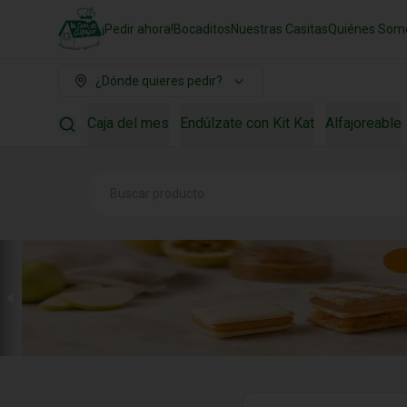
¡Pedir ahora!
Bocaditos
Nuestras Casitas
Quiénes Som
¿Dónde quieres pedir?
Caja del mes
Endúlzate con Kit Kat
Alfajoreable