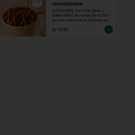
chocolúcuma
Cuchareable, con seis capas y 
doble relleno de manjar de leche y 
lúcuma. Una mezcla cremosa que 
une lo andino con lo dulce en cada 
S/ 14.90
cucharada.