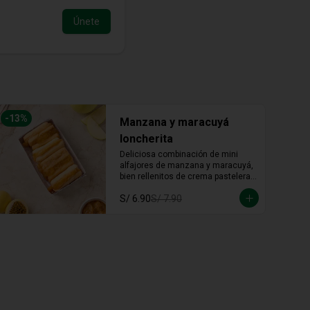
Únete
-
13
%
Manzana y maracuyá
loncherita
Deliciosa combinación de mini 
alfajores de manzana y maracuyá, 
bien rellenitos de crema pastelera 
tradicional, relleno de manzana y 
S/ 6.90
S/ 7.90
crema de maracuyá... Irresistible!!