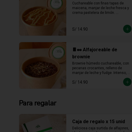
Cuchareable con finas tapas de 
maicena, manjar de leche fresca y 
crema pastelera de limón. 
Cremoso, fresco y listo para 
devorarse a cucharadas.
S/ 14.90
🍫🥜 Alfajoreable de
brownie
Brownie húmedo cuchareable, con 
pecanas crocantes, relleno de 
manjar de leche y fudge. Intenso, 
cremoso y hecho para darse un 
S/ 14.90
gustito sin culpa.
Para regalar
Caja de regalo x 15 unid
Deliciosa caja surtida de alfajores, 