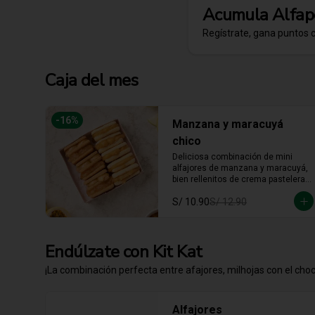
Acumula
Alfap
Regístrate, gana puntos 
Caja del mes
-
16
%
Manzana y maracuyá
chico
Deliciosa combinación de mini 
alfajores de manzana y maracuyá, 
bien rellenitos de crema pastelera 
tradicional, relleno de manzana y 
S/ 10.90
S/ 12.90
crema de maracuyá... Irresistible!!
Endúlzate con Kit Kat
¡La combinación perfecta entre afajores, milhojas con el choco
Alfajores