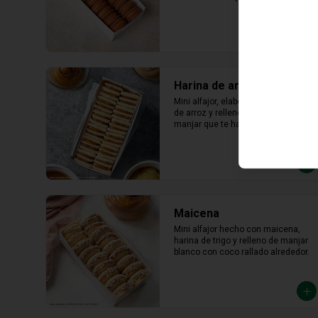
lúcuma
Harina de arroz
Mini alfajor, elaborado con harina 
de arroz y relleno abundante 
manjar que te hará saborear cada 
bocado
Maicena
Mini alfajor hecho con maicena, 
harina de trigo y relleno de manjar 
blanco con coco rallado alrededor.