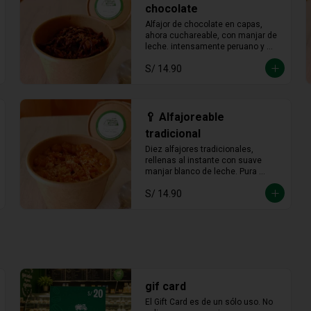
chocolate
Alfajor de chocolate en capas, 
ahora cuchareable, con manjar de 
leche. intensamente peruano y 
más provocador que nunca en 
S/ 14.90
cada cucharada.
🥄 Alfajoreable
tradicional
Diez alfajores tradicionales, 
rellenas al instante con suave 
manjar blanco de leche. Pura 
tradición en cada cucharada.
S/ 14.90
gif card
El Gift Card es de un sólo uso. No 