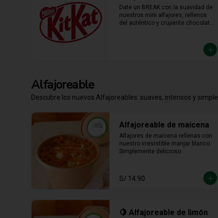
Date un BREAK con la suavidad de 
nuestros mini alfajores, rellenos 
del auténtico y crujiente chocolate 
KitKat. La combinación perfecta y 
en el tamaño justo para 
transformar cualquier momento del 
día en un bocado irresistible.
Alfajoreable
Descubre los nuevos Alfajoreables: suaves, intensos y simpl
Alfajoreable de maicena
Alfajores de maicena rellenas con 
nuestro irresistible manjar blanco. 
Simplemente delicioso.
S/ 14.90
🍋 Alfajoreable de limón