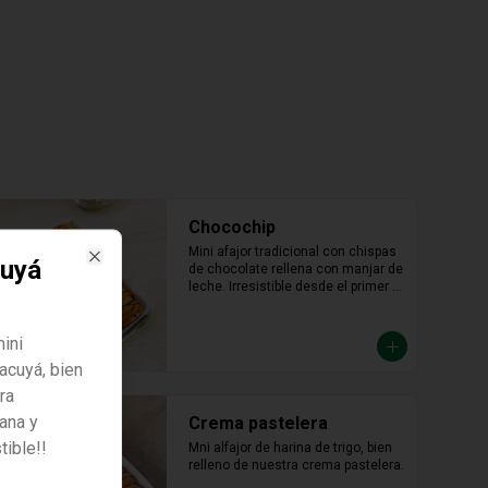
Chocochip
Mini afajor tradicional con chispas 
uyá
de chocolate rellena con manjar de 
Close
leche. Irresistible desde el primer 
bocado.
ini
acuyá, bien
ra
zana y
Crema pastelera
tible!!
Mni alfajor de harina de trigo, bien 
relleno de nuestra crema pastelera.