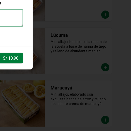
s
Lúcuma
Mini alfajor hecho con la receta de 
la abuela a base de harina de trigo 
y relleno de abundante manjar 
blanco de lúcuma.
S/ 10.90
Maracuyá
Mini alfajor, elaborado con 
exquisita harina de arroz y relleno 
abundante crema de maracuyá