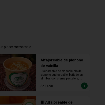
n un placer memorable.
Alfajoreable de pionono
de vainilla
Cuchareable de biscochuelo de 
pionono cuchareable, bañado en 
almíbar, con crema pastelera, 
manjar blanco y fudge. Suave, 
S/ 14.90
dulce y una delicia que se disfruta 
a cucharadas.
🍫 Alfajoreable de