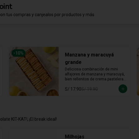
oint
con tus compras y canjealos por productos y más
-
10
%
Manzana y maracuyá
grande
Deliciosa combinación de mini 
alfajores de manzana y maracuyá, 
bien rellenitos de crema pastelera 
tradicional, relleno de manzana y 
S/ 17.90
S/ 19.90
crema de maracuyá... Irresistible!!
late KIT-KAT!, ¡El break ideal!
Milhojas