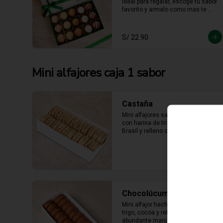
ideal para regalar, escoge tu sabor 
favorito y armalo como mas te 
guste. (solo se puede escger hasta 
15 unidades).
S/ 22.90
Mini alfajores caja 1 sabor
Castaña
Mini alfajores sabor castaña hecho 
con harina de trigo, nueces del 
Brasil y relleno con manjar blanco 
con castaña molida alrededor.
Chocolúcuma
Mini alfajor hecho con harina de 
trigo, cocoa y relleno con 
abundante manjarblanco de 