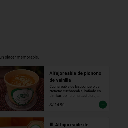
n un placer memorable.
Alfajoreable de pionono
de vainilla
Cuchareable de biscochuelo de 
pionono cuchareable, bañado en 
almíbar, con crema pastelera, 
manjar blanco y fudge. Suave, 
S/ 14.90
dulce y una delicia que se disfruta 
a cucharadas.
🍫 Alfajoreable de