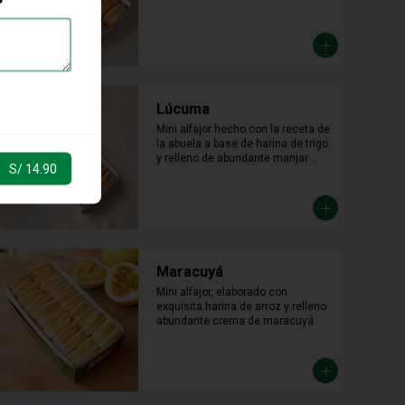
Lúcuma
Mini alfajor hecho con la receta de 
la abuela a base de harina de trigo 
y relleno de abundante manjar 
S/ 14.90
blanco de lúcuma.
Maracuyá
Mini alfajor, elaborado con 
exquisita harina de arroz y relleno 
abundante crema de maracuyá