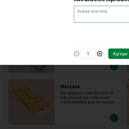
Relleno de manjar hecho con leche 
fresca, dulce, cremoso y un toque 
saladito.
Limón
Mini alfajor de maicena relleno con 
crema pasteera de limón, en toke 
acido que tu paladar nesecita
Agregar
Manzana
Mini alfajores a base de harina de 
trigo, mantequilla y relleno con 
crema pastelera, puré de manzana 
con azúcar en polvo y canela.