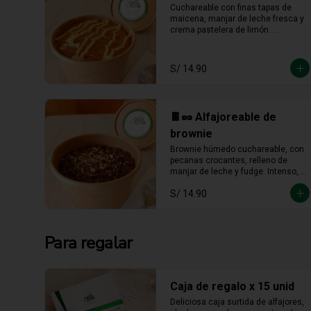
Cuchareable con finas tapas de 
maicena, manjar de leche fresca y 
crema pastelera de limón. 
Cremoso, fresco y listo para 
devorarse a cucharadas.
S/ 14.90
🍫🥜 Alfajoreable de
brownie
Brownie húmedo cuchareable, con 
pecanas crocantes, relleno de 
manjar de leche y fudge. Intenso, 
cremoso y hecho para darse un 
S/ 14.90
gustito sin culpa.
Para regalar
Caja de regalo x 15 unid
Deliciosa caja surtida de alfajores, 