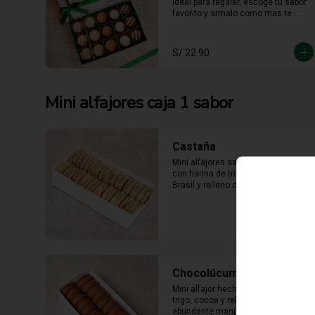
ideal para regalar, escoge tu sabor 
favorito y armalo como mas te 
guste. (solo se puede escger hasta 
15 unidades).
S/ 22.90
Mini alfajores caja 1 sabor
Castaña
Mini alfajores sabor castaña hecho 
con harina de trigo, nueces del 
Brasil y relleno con manjar blanco 
con castaña molida alrededor.
Chocolúcuma
Mini alfajor hecho con harina de 
trigo, cocoa y relleno con 
abundante manjarblanco de 