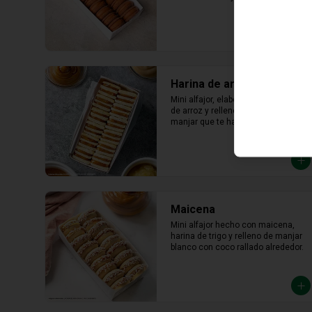
lúcuma
Harina de arroz
Mini alfajor, elaborado con harina 
de arroz y relleno abundante 
manjar que te hará saborear cada 
bocado
Maicena
Mini alfajor hecho con maicena, 
harina de trigo y relleno de manjar 
blanco con coco rallado alrededor.