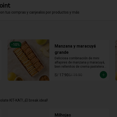
oint
con tus compras y canjealos por productos y más
-
10
%
Manzana y maracuyá
grande
Deliciosa combinación de mini 
alfajores de manzana y maracuyá, 
bien rellenitos de crema pastelera 
tradicional, relleno de manzana y 
S/ 17.90
S/ 19.90
crema de maracuyá... Irresistible!!
late KIT-KAT!, ¡El break ideal!
Milhojas