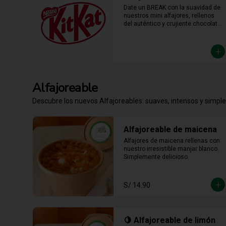
Date un BREAK con la suavidad de 
nuestros mini alfajores, rellenos 
del auténtico y crujiente chocolate 
KitKat. La combinación perfecta y 
en el tamaño justo para 
transformar cualquier momento del 
día en un bocado irresistible.
Alfajoreable
Descubre los nuevos Alfajoreables: suaves, intensos y simpl
Alfajoreable de maicena
Alfajores de maicena rellenas con 
nuestro irresistible manjar blanco. 
Simplemente delicioso.
S/ 14.90
🍋 Alfajoreable de limón