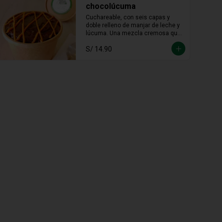
chocolúcuma
Cuchareable, con seis capas y 
doble relleno de manjar de leche y 
lúcuma. Una mezcla cremosa que 
une lo andino con lo dulce en cada 
S/ 14.90
cucharada.