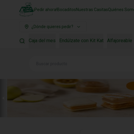
¡Pedir ahora!
Bocaditos
Nuestras Casitas
Quiénes Som
¿Dónde quieres pedir?
Caja del mes
Endúlzate con Kit Kat
Alfajoreable