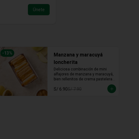
Únete
-
13
%
Manzana y maracuyá
loncherita
Deliciosa combinación de mini 
alfajores de manzana y maracuyá, 
bien rellenitos de crema pastelera 
tradicional, relleno de manzana y 
S/ 6.90
S/ 7.90
crema de maracuyá... Irresistible!!