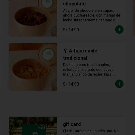
chocolate
Alfajor de chocolate en capas, 
ahora cuchareable, con manjar de 
leche. intensamente peruano y 
más provocador que nunca en 
S/ 14.90
cada cucharada.
🥄 Alfajoreable
tradicional
Diez alfajores tradicionales, 
rellenas al instante con suave 
manjar blanco de leche. Pura 
tradición en cada cucharada.
S/ 14.90
gif card
El Gift Card es de un sólo uso. No 