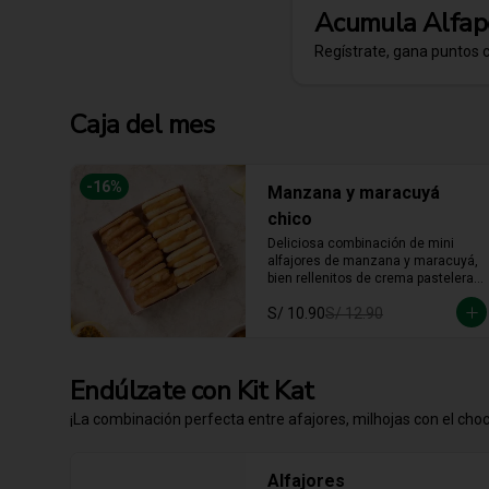
Acumula
Alfap
Regístrate, gana puntos 
Caja del mes
-
16
%
Manzana y maracuyá
chico
Deliciosa combinación de mini 
alfajores de manzana y maracuyá, 
bien rellenitos de crema pastelera 
tradicional, relleno de manzana y 
S/ 10.90
S/ 12.90
crema de maracuyá... Irresistible!!
Endúlzate con Kit Kat
¡La combinación perfecta entre afajores, milhojas con el choco
Alfajores