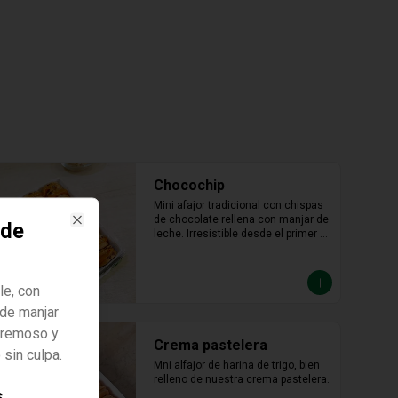
Chocochip
Mini afajor tradicional con chispas 
de chocolate rellena con manjar de 
 de
leche. Irresistible desde el primer 
Close
bocado.
e, con
 de manjar
 cremoso y
Crema pastelera
 sin culpa.
Mni alfajor de harina de trigo, bien 
relleno de nuestra crema pastelera.
s