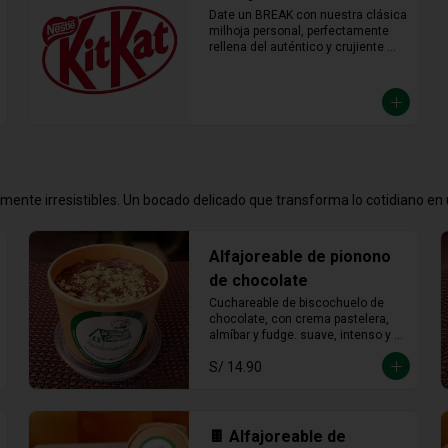
Date un BREAK con nuestra clásica 
milhoja personal, perfectamente 
rellena del auténtico y crujiente 
chocolate KitKat. Hojaldre y 
chocolate en la porción individual 
ideal para desconectar y disfrutar 
de un placer crujiente que no vas a 
querer compartir.
emente irresistibles. Un bocado delicado que transforma lo cotidiano e
Alfajoreable de pionono
de chocolate
Cuchareable de biscochuelo de 
chocolate, con crema pastelera, 
almíbar y fudge. suave, intenso y 
totalmente irresistible en cada 
S/ 14.90
cucharada.
🍫 Alfajoreable de