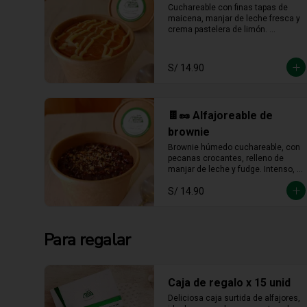
Cuchareable con finas tapas de 
maicena, manjar de leche fresca y 
crema pastelera de limón. 
Cremoso, fresco y listo para 
devorarse a cucharadas.
S/ 14.90
🍫🥜 Alfajoreable de
brownie
Brownie húmedo cuchareable, con 
pecanas crocantes, relleno de 
manjar de leche y fudge. Intenso, 
cremoso y hecho para darse un 
S/ 14.90
gustito sin culpa.
Para regalar
Caja de regalo x 15 unid
Deliciosa caja surtida de alfajores, 