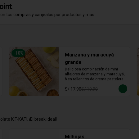
oint
con tus compras y canjealos por productos y más
-
10
%
Manzana y maracuyá
grande
Deliciosa combinación de mini 
alfajores de manzana y maracuyá, 
bien rellenitos de crema pastelera 
tradicional, relleno de manzana y 
S/ 17.90
S/ 19.90
crema de maracuyá... Irresistible!!
late KIT-KAT!, ¡El break ideal!
Milhojas