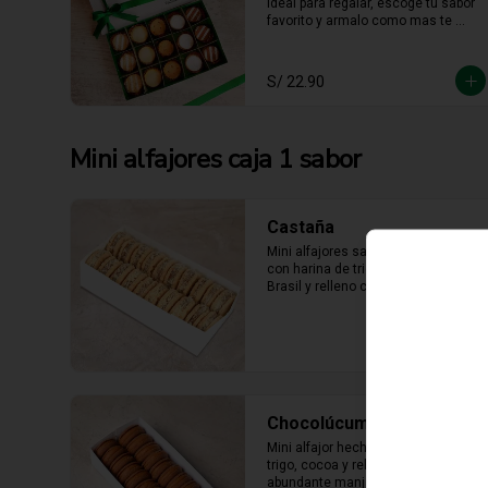
ideal para regalar, escoge tu sabor 
favorito y armalo como mas te 
guste. (solo se puede escger hasta 
15 unidades).
S/ 22.90
Mini alfajores caja 1 sabor
Castaña
Mini alfajores sabor castaña hecho 
con harina de trigo, nueces del 
Brasil y relleno con manjar blanco 
con castaña molida alrededor.
Chocolúcuma
Mini alfajor hecho con harina de 
trigo, cocoa y relleno con 
abundante manjarblanco de 