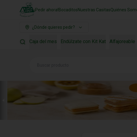
¡Pedir ahora!
Bocaditos
Nuestras Casitas
Quiénes Som
¿Dónde quieres pedir?
Caja del mes
Endúlzate con Kit Kat
Alfajoreable