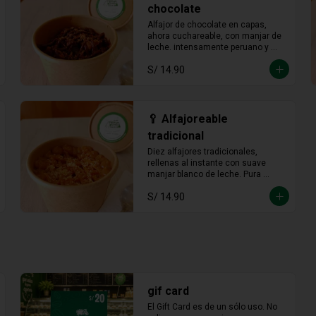
chocolate
Alfajor de chocolate en capas, 
ahora cuchareable, con manjar de 
leche. intensamente peruano y 
más provocador que nunca en 
S/ 14.90
cada cucharada.
🥄 Alfajoreable
tradicional
Diez alfajores tradicionales, 
rellenas al instante con suave 
manjar blanco de leche. Pura 
tradición en cada cucharada.
S/ 14.90
gif card
El Gift Card es de un sólo uso. No 