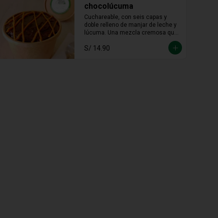
chocolúcuma
Cuchareable, con seis capas y 
doble relleno de manjar de leche y 
lúcuma. Una mezcla cremosa que 
une lo andino con lo dulce en cada 
S/ 14.90
cucharada.