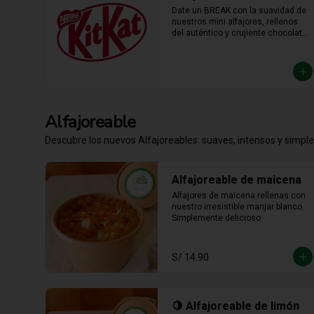
Date un BREAK con la suavidad de 
nuestros mini alfajores, rellenos 
del auténtico y crujiente chocolate 
KitKat. La combinación perfecta y 
en el tamaño justo para 
transformar cualquier momento del 
día en un bocado irresistible.
Alfajoreable
Descubre los nuevos Alfajoreables: suaves, intensos y simpl
Alfajoreable de maicena
Alfajores de maicena rellenas con 
nuestro irresistible manjar blanco. 
Simplemente delicioso.
S/ 14.90
🍋 Alfajoreable de limón