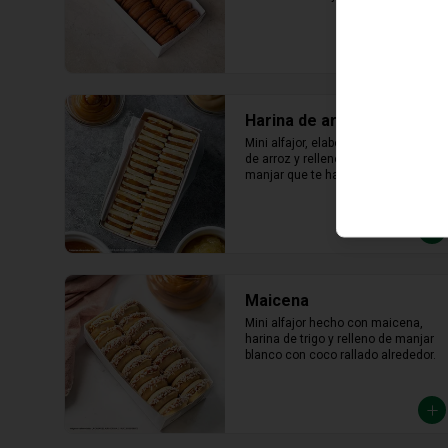
lúcuma
Harina de arroz
Mini alfajor, elaborado con harina 
de arroz y relleno abundante 
manjar que te hará saborear cada 
bocado
Maicena
Mini alfajor hecho con maicena, 
harina de trigo y relleno de manjar 
blanco con coco rallado alrededor.