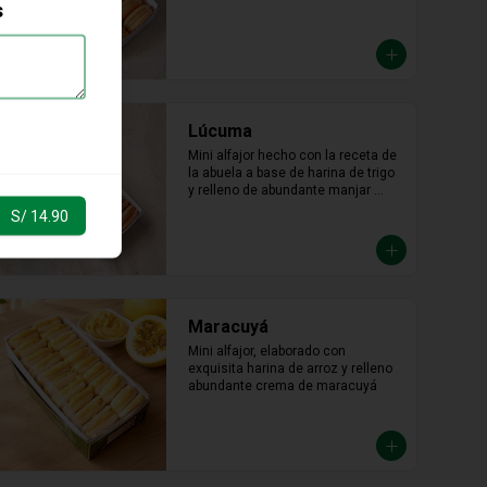
s
Lúcuma
Mini alfajor hecho con la receta de 
la abuela a base de harina de trigo 
y relleno de abundante manjar 
blanco de lúcuma.
S/ 14.90
Maracuyá
Mini alfajor, elaborado con 
exquisita harina de arroz y relleno 
abundante crema de maracuyá