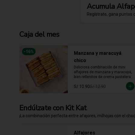
Acumula
Alfap
Regístrate, gana puntos 
Caja del mes
-
16
%
Manzana y maracuyá
chico
Deliciosa combinación de mini 
alfajores de manzana y maracuyá, 
bien rellenitos de crema pastelera 
tradicional, relleno de manzana y 
S/ 10.90
S/ 12.90
crema de maracuyá... Irresistible!!
Endúlzate con Kit Kat
¡La combinación perfecta entre afajores, milhojas con el choco
Alfajores