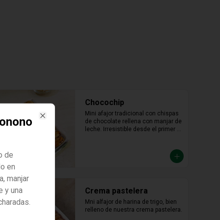
Chocochip
Mini afajor tradicional con chispas 
ionono
de chocolate rellena con manjar de 
Close
leche. Irresistible desde el primer 
bocado.
o de
do en
a, manjar
e y una
Crema pastelera
ucharadas.
Mni alfajor de harina de trigo, bien 
relleno de nuestra crema pastelera.