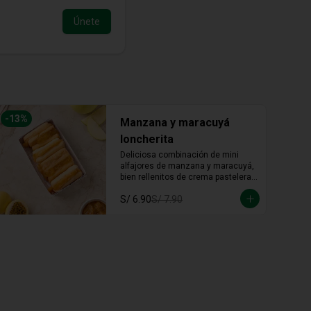
Únete
-
13
%
Manzana y maracuyá
loncherita
Deliciosa combinación de mini 
alfajores de manzana y maracuyá, 
bien rellenitos de crema pastelera 
tradicional, relleno de manzana y 
S/ 6.90
S/ 7.90
crema de maracuyá... Irresistible!!