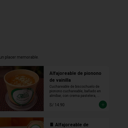
n un placer memorable.
Alfajoreable de pionono
de vainilla
Cuchareable de biscochuelo de 
pionono cuchareable, bañado en 
almíbar, con crema pastelera, 
manjar blanco y fudge. Suave, 
S/ 14.90
dulce y una delicia que se disfruta 
a cucharadas.
🍫 Alfajoreable de