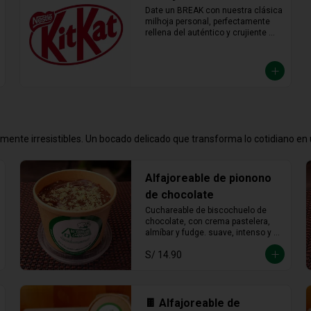
Date un BREAK con nuestra clásica 
milhoja personal, perfectamente 
rellena del auténtico y crujiente 
chocolate KitKat. Hojaldre y 
chocolate en la porción individual 
ideal para desconectar y disfrutar 
de un placer crujiente que no vas a 
querer compartir.
emente irresistibles. Un bocado delicado que transforma lo cotidiano e
Alfajoreable de pionono
de chocolate
Cuchareable de biscochuelo de 
chocolate, con crema pastelera, 
almíbar y fudge. suave, intenso y 
totalmente irresistible en cada 
S/ 14.90
cucharada.
🍫 Alfajoreable de